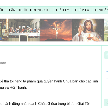
ÔI
LẦN CHUỖI THƯƠNG XÓT
GIÁO LÝ
PHÉP LẠ
HÌNH Ả
2009
 để tha tội riêng ta phạm qua quyền hành Chúa ban cho các linh
húa và Hội Thánh.
hành động nhân danh Chúa Giêsu trong bí tích Giải Tội.