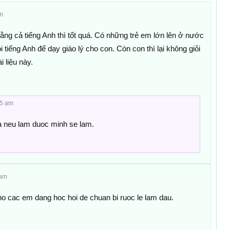
m
ng cả tiếng Anh thì tốt quá. Có những trẻ em lớn lên ở nước
 tiếng Anh để dạy giáo lý cho con. Còn con thì lại không giỏi
i liệu này.
35 am
 neu lam duoc minh se lam.
 am
ho cac em dang hoc hoi de chuan bi ruoc le lam dau.