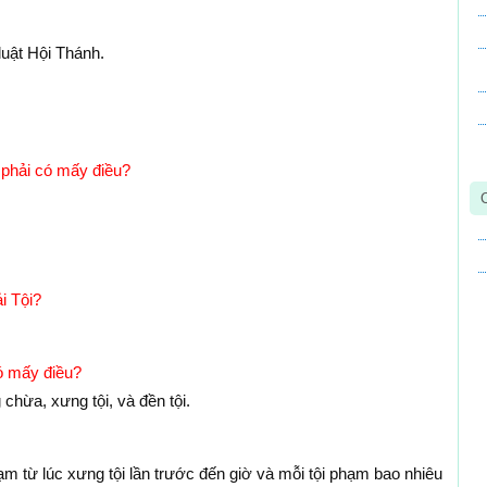
luật Hội Thánh.
i phải có mấy điều?
ải Tội?
ó mấy điều?
 chừa, xưng tội, và đền tội.
ạm từ lúc xưng tội lần trước đến giờ và mỗi tội phạm bao nhiêu