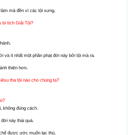
 làm mà đền vì các tội xưng.
 bí tích Giải Tội?
thánh.
i và ít nhất một phần phạt đời này bởi tội mà ra.
ánh thiện hơn.
Giêsu tha tội nào cho chúng ta?
ào?
ối, không đúng cách.
đời này thái quá.
chế được ước muốn lạc thú.