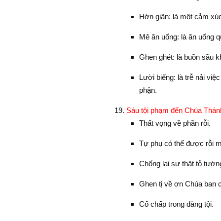
Hờn giận: là một cảm xú
Mê ăn uống: là ăn uống 
Ghen ghét: là buồn sầu 
Lười biếng: là trễ nải việ
phận.
Sáu tội phạm đến Chúa Thánh
Thất vọng về phần rỗi.
Tự phụ có thể được rỗi 
Chống lại sự thật tỏ tườn
Ghen tị về ơn Chúa ban 
Cố chấp trong đàng tội.