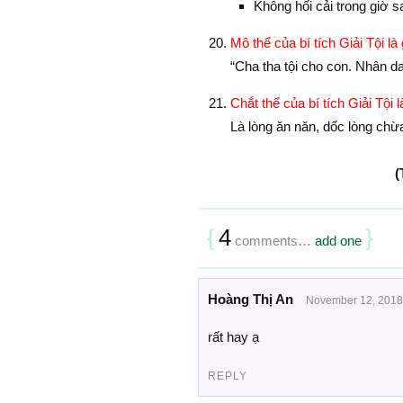
Không hối cải trong giờ s
Mô thể của bí tích Giải Tội là 
“Cha tha tội cho con. Nhân 
Chắt thể của bí tích Giải Tội l
Là lòng ăn năn, dốc lòng chừa
(
{
4
}
comments…
add one
Hoàng Thị An
November 12, 2018
rất hay ạ
REPLY