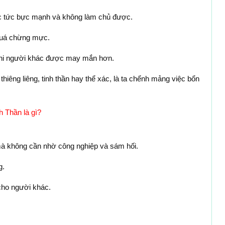
c tức bực mạnh và không làm chủ được.
quá chừng mực.
khi người khác được may mắn hơn.
c thiêng liêng, tinh thần hay thể xác, là ta chểnh mảng việc bổn
 Thần là gì?
mà không cần nhờ công nghiệp và sám hối.
g.
cho người khác.