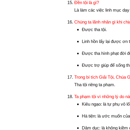
Ðền tội là gì?
Là làm các việc linh mục dạy
Chúng ta lãnh nhân gì khi chịu
Ðược tha tội.
Linh hồn lấy lại được ơn 
Ðược tha hình phạt đời đờ
Ðược trợ giúp để sống th
Trong bí tích Giải Tội, Chúa 
Tha tội riêng ta phạm.
Ta phạm tội vì những lý do n
Kiêu ngạo: là tự phụ vô l
Hà tiện: là ước muốn của 
Dâm dục: là không kiềm 