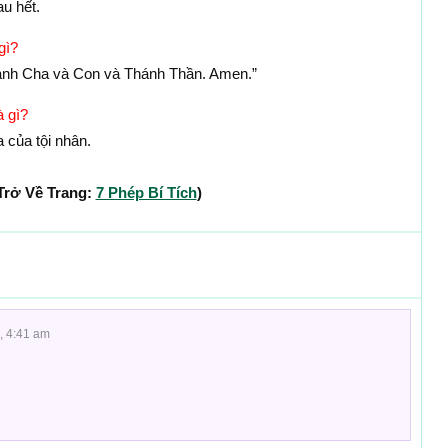
au hết.
gì?
danh Cha và Con và Thánh Thần. Amen.”
à gì?
 của tội nhân.
Trở Về Trang:
7 Phép Bí Tích
)
, 4:41 am