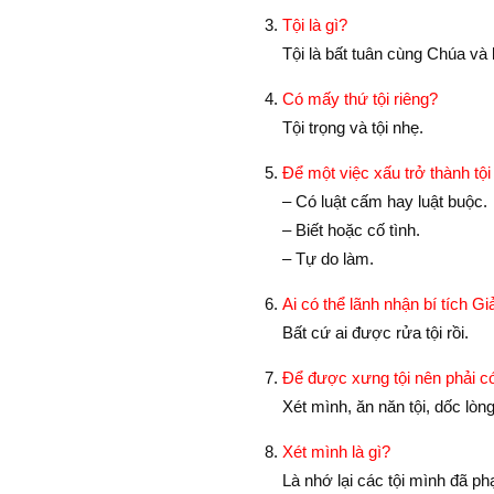
Tội là gì?
Tội là bất tuân cùng Chúa và 
Có mấy thứ tội riêng?
Tội trọng và tội nhẹ.
Ðể một việc xấu trở thành tộ
– Có luật cấm hay luật buộc.
– Biết hoặc cố tình.
– Tự do làm.
Ai có thể lãnh nhận bí tích Gi
Bất cứ ai được rửa tội rồi.
Để được xưng tội nên phải c
Xét mình, ăn năn tội, dốc lòng
Xét mình là gì?
Là nhớ lại các tội mình đã ph