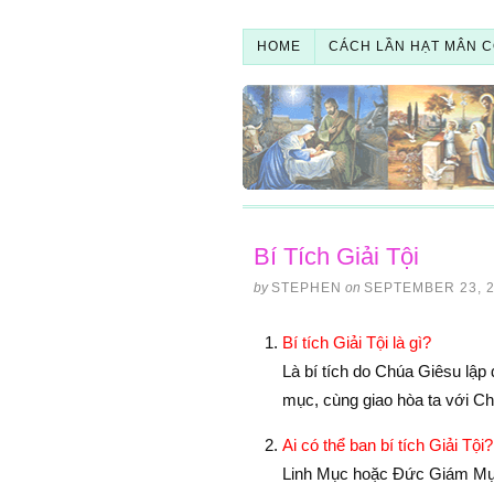
HOME
CÁCH LẦN HẠT MÂN C
Bí Tích Giải Tội
by
STEPHEN
on
SEPTEMBER 23, 
Bí tích Giải Tội là gì?
Là bí tích do Chúa Giêsu lập
mục, cùng giao hòa ta với C
Ai có thể ban bí tích Giải Tội?
Linh Mục hoặc Ðức Giám Mục 