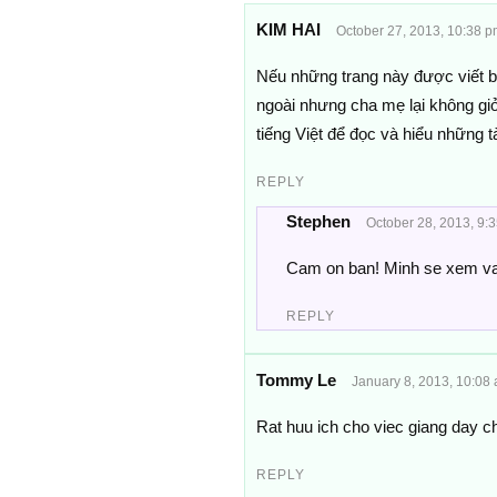
KIM HAI
October 27, 2013, 10:38 p
Nếu những trang này được viết bằ
ngoài nhưng cha mẹ lại không giỏi
tiếng Việt để đọc và hiểu những tà
REPLY
Stephen
October 28, 2013, 9:
Cam on ban! Minh se xem va
REPLY
Tommy Le
January 8, 2013, 10:08
Rat huu ich cho viec giang day c
REPLY