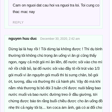
Cam on nguoi dat cau hoi va nguoi tra loi. Toi cung co
thac mac nay
REPLY
nguyen huu duc
December 30, 2020, 2:42 am
Dừng lại là hay rồi ! Tôi dừng lại không được ! Thí dụ bình
thường tôi không chú trọng ăn uống vì ăn gì cũng thấy
ngon, ngay cả một gói mì ăn liền, đổ nước sôi vào cho mì
nở rồi chắt bỏ, lại đổ nước sôi vào đầy tô rồi trút vào 1/3
gói muối vì ăn nguyên gói muối thì bị sưng chân, bỏ gói
ớt, tương, dầu và thường thì cả hành phi. Vậy đó mà khi
nằm nhà thương bị bỏ đói 3 tuần chỉ được nuôi bằng bao
nước muối và bao nước đường treo ở đầu giường, tới
chừng được báo tin rằng buổi chiều được cho ăn uống đồ
nhẹ thì cả ngày tôi bị… lon coca ám ảnh, giá có ai đổi cho