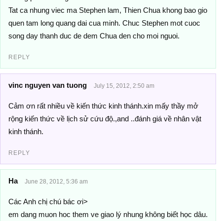
Tat ca nhung viec ma Stephen lam, Thien Chua khong bao gio
quen tam long quang dai cua minh. Chuc Stephen mot cuoc
song day thanh duc de dem Chua den cho moi nguoi.
REPLY
vinc nguyen van tuong
July 15, 2012, 2:50 am
Cảm ơn rất nhiều về kiến thức kinh thánh.xin mấy thầy mở
rộng kiến thức về lịch sử cứu độ.,and ..đánh giá về nhân vật
kinh thánh.
REPLY
Ha
June 28, 2012, 5:36 am
Các Anh chị chú bác ơi>
em dang muon hoc them ve giao lý nhung không biết học dâu.