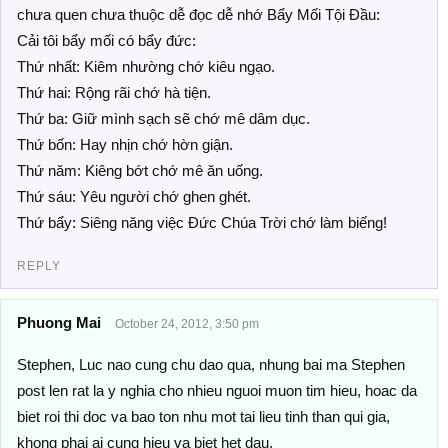
chưa quen chưa thuộc dễ đọc dễ nhớ Bẩy Mối Tội Đầu:
Cải tôi bẩy mối có bẩy đức:
Thứ nhất: Kiêm nhường chớ kiêu ngạo.
Thứ hai: Rộng rãi chớ hà tiện.
Thứ ba: Giữ mình sạch sẽ chớ mê dâm dục.
Thứ bốn: Hay nhịn chớ hờn giận.
Thứ năm: Kiêng bớt chớ mê ăn uống.
Thứ sáu: Yêu người chớ ghen ghét.
Thứ bẩy: Siêng năng việc Đức Chúa Trời chớ làm biếng!
REPLY
Phuong Mai
October 24, 2012, 3:50 pm
Stephen, Luc nao cung chu dao qua, nhung bai ma Stephen
post len rat la y nghia cho nhieu nguoi muon tim hieu, hoac da
biet roi thi doc va bao ton nhu mot tai lieu tinh than qui gia,
khong phai ai cung hieu va biet het dau.