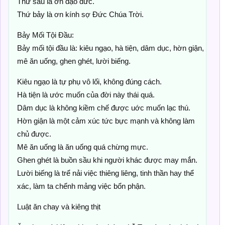
Thứ sáu là ơn đạo đức.
Thứ bảy là ơn kính sợ Đức Chúa Trời.
Bảy Mối Tội Đầu:
Bảy mối tội đầu là: kiêu ngạo, hà tiện, dâm dục, hờn giận,
mê ăn uống, ghen ghét, lười biếng.
Kiêu ngạo là tự phụ vô lối, không đúng cách.
Hà tiện là ước muốn của đời này thái quá.
Dâm dục là không kiềm chế được uớc muốn lạc thú.
Hờn giận là một cảm xúc tức bực mạnh và không làm
chủ được.
Mê ăn uống là ăn uống quá chừng mực.
Ghen ghét là buồn sầu khi người khác được may mắn.
Lười biếng là trể nải việc thiêng liêng, tinh thần hay thể
xác, làm ta chểnh mảng việc bổn phận.
Luật ăn chay và kiêng thịt