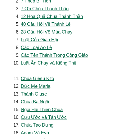
7 Phép Bí Tích
7 Ơn Chúa Thánh Thần
12 Hoa Quả Chúa Thánh Thần
40 Câu Hỏi Về Thánh Lễ
28 Câu Hỏi Về Mùa Chay
Luật Của Giáo Hội
Các Loại Áo Lễ
Các Tên Thánh Trong Công Giáo
Luật Ăn Chay và Kiêng Thịt
Chúa Giêsu Kitô
Đức Mẹ Maria
Thánh Giuse
Chúa Ba Ngôi
Ngôi Hai Thiên Chúa
Cựu Ước và Tân Ước
Chúa Tạo Dựng
Adam Và Evà