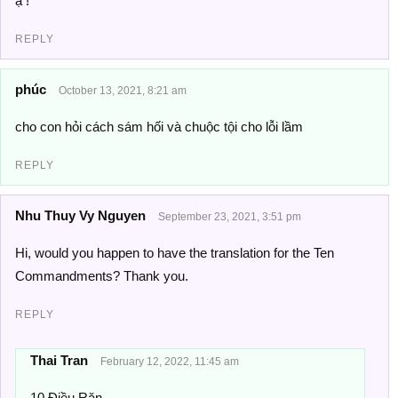
ạ !
REPLY
phúc
October 13, 2021, 8:21 am
cho con hỏi cách sám hối và chuộc tội cho lỗi lầm
REPLY
Nhu Thuy Vy Nguyen
September 23, 2021, 3:51 pm
Hi, would you happen to have the translation for the Ten
Commandments? Thank you.
REPLY
Thai Tran
February 12, 2022, 11:45 am
10 Ðiều Răn