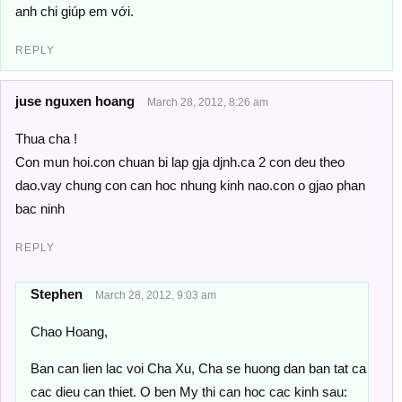
anh chi giúp em với.
REPLY
juse nguxen hoang
March 28, 2012, 8:26 am
Thua cha !
Con mun hoi.con chuan bi lap gja djnh.ca 2 con deu theo
dao.vay chung con can hoc nhung kinh nao.con o gjao phan
bac ninh
REPLY
Stephen
March 28, 2012, 9:03 am
Chao Hoang,
Ban can lien lac voi Cha Xu, Cha se huong dan ban tat ca
cac dieu can thiet. O ben My thi can hoc cac kinh sau: