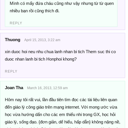
Mình có mấy đứa cháu cũng như vậy nhưng từ từ quen
nhiều bạn rồi cũng thích đi.
REPLY
Thuong
April 15, 2013, 3:22 am
xin duoc hoi neu nhu chua lanh nhan bi tich Them suc thi co
duoc nhan lanh bi tich Honphoi khong?
REPLY
Joan Tha
March 16, 2013, 12:59 am
Hôm nay tôi rất vui, lần đầu tiên tìm đọc các tài liệu liên quan
đến giáo lý công giáo trên mạng internet. Với mong ước vừa
học vừa hướng dẩn cho các em thiếu nhi trong GX, học hỏi
giáo lý, sống đạo. {đơn giản, dể hiểu, hấp dẫn} không nặng nề,