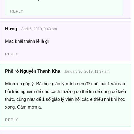
REPLY
Hưng
April 6, 2019, 9:43 am
Mạc khải thánh lễ là gì
REPLY
Phê rô Nguyễn Thanh Kha
January 30, 2019, 11:37 am
Mình xin góp ý. Bài học giáo lý mình nên để cuối bài 1 vài câu
hỏi trắc nghiêm để cho cách trưởng có thể lm để cũng cố kiến
thức, cũng như để 1 số giáo lý viên hỏi các e thiếu nhi khi học
xong. Cám mơn ạ.
REPLY