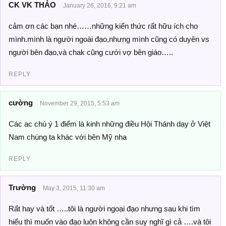
CK VK THẢO
January 26, 2016, 9:21 am
cảm ơn các bạn nhé……những kiến thức rất hữu ích cho
mình.mình là người ngoài đạo,nhưng mình cũng có duyên vs
người bên đạo,và chak cũng cưới vợ bên giáo…..
REPLY
cường
November 29, 2015, 5:53 am
Các ac chú ý 1 điểm là kinh những điều Hội Thánh dạy ở Việt
Nam chúng ta khác với bên Mỹ nha
REPLY
Trường
May 3, 2015, 11:30 am
Rất hay và tốt …..tôi là người ngoại đạo nhưng sau khi tìm
hiểu thì muốn vào đạo luôn không cần suy nghĩ gì cả ….và tôi