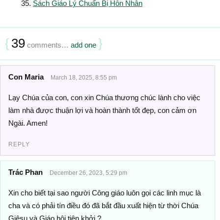
Sách Giáo Lý Chuẩn Bị Hôn Nhân
{
39
}
comments…
add one
Con Maria
March 18, 2025, 8:55 pm
Lạy Chúa của con, con xin Chúa thương chúc lành cho việc
làm nhà được thuận lợi và hoàn thành tốt đẹp, con cảm ơn
Ngài. Amen!
REPLY
Trác Phan
December 26, 2023, 5:29 pm
Xin cho biết tại sao người Công giáo luôn gọi các linh mục là
cha và có phải tín điều đó đã bắt đầu xuất hiện từ thời Chúa
Giêsu và Giáo hội tiên khởi ?