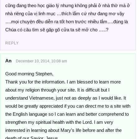
cũng đang theo học giáo lý nhưng không phải ở nhà thờ mà ở
nhà riêng của vị linh mục …thích lắm cứ như đang mơ vậy
….mọi chuyện đều diễn ra tốt hơn trước nhiều lắm….đúng là
Chúa có câu tìm sẽ gặp gõ cửa ta sẽ mở cho …..?
REPLY
An
December 10, 2014, 10:08 am
Good morning Stephen,
Thank you for the information. I am blessed to learn more
about my religion through your site. It is difficult but I
understand Vietnamese, just not as deeply as I would like. It
would be greatly appreciated if you can direct me to a site with
the English language so I can learn and better comprehend to
strengthen my spiritual health with the Lord. I am very
interested in learning about Mary’s life before and after the
death of our Savior, Jesus.