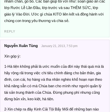
nhàm chán, gò bó. Các bạn giúp tôi với như: soạn giáo án các
lớp Rước Lễ Lần Đầu, lớp trước và sau THÊM SỨC, lớp
giáo lý Vào Đời. Ước gì chúa KITO liên kết và đồng hành với
chúng con trong yêu thương và chia sẻ.
REPLY
Nguyễn Xuân Tùng
January 21, 2013, 7:53 pm
Xin góp ý:
1-Hà tiện không phải là ước muốn của đời này thái quá mà là
hãy rộng rãi trong việc chi tiêu chính đáng cho bản thân, gia
đình, con cái, họ hàng và tha nhân nghèo khổ hoạn nạn theo
khả năng sẵn có mà Chúa ban cho mình như người quản lý
tài sản trung thành của Chúa. Đừng phung phí nhưng cũng
đừng bủn xỉn, keo kiệt, hà tiện.
2-Xin chép ra đây Kinh Cải Tội Bẩy Mối để những bạn nào