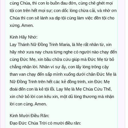
cùng Chúa, thì con lo buồn đau đớn, cùng chê ghét mọi
tội con trên hết mọi sự; con dốc lòng chừa cải, và nhờ ơn
Chúa thì con sẽ lánh xa dịp tội cùng làm việc đền tội cho
xứng. Amen.
Kinh Hãy Nhớ:
Lạy Thánh Nữ Đồng Trinh Maria, là Mẹ rất nhân từ, xin
hãy nhớ xưa nay chưa từng nghe có người nào chạy đến
cùng Ðức Mẹ, xin bầu chữa cứu giúp mà Ðức Mẹ từ bỏ
chẳng nhận lời. Nhân vì sự ấy, con lấy lòng trông cậy
than van chạy đến sấp mình xuống dưới chân Ðức Mẹ là
Nữ Đồng Trinh trên hết các kẻ đồng trinh, xin Ðức Mẹ
đoái đến con là kẻ tội lỗi. Lạy Mẹ là Mẹ Chúa Cứu Thế,
xin chớ bỏ lời con kêu xin, một dủ lòng thương mà nhận
lời con cùng. Amen.
Kinh Mười Điều Răn:
Đạo Đức Chúa Trời có mười điều răn: