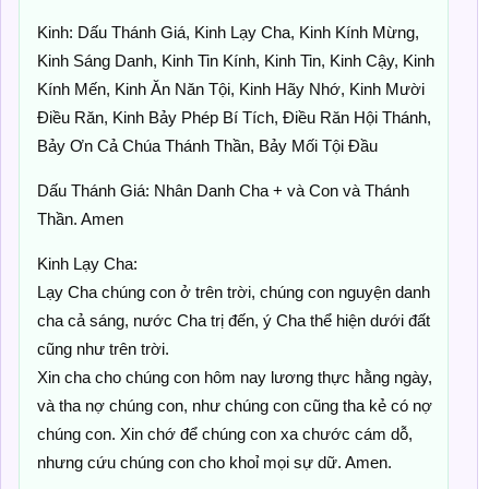
Kinh: Dấu Thánh Giá, Kinh Lạy Cha, Kinh Kính Mừng,
Kinh Sáng Danh, Kinh Tin Kính, Kinh Tin, Kinh Cậy, Kinh
Kính Mến, Kinh Ăn Năn Tội, Kinh Hãy Nhớ, Kinh Mười
Điều Răn, Kinh Bảy Phép Bí Tích, Điều Răn Hội Thánh,
Bảy Ơn Cả Chúa Thánh Thần, Bảy Mối Tội Đầu
Dấu Thánh Giá: Nhân Danh Cha + và Con và Thánh
Thần. Amen
Kinh Lạy Cha:
Lạy Cha chúng con ở trên trời, chúng con nguyện danh
cha cả sáng, nước Cha trị đến, ý Cha thể hiện dưới đất
cũng như trên trời.
Xin cha cho chúng con hôm nay lương thực hằng ngày,
và tha nợ chúng con, như chúng con cũng tha kẻ có nợ
chúng con. Xin chớ để chúng con xa chước cám dỗ,
nhưng cứu chúng con cho khoỉ mọi sự dữ. Amen.