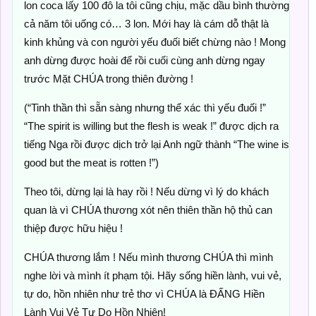
lon coca lấy 100 đô la tôi cũng chịu, mặc dầu bình thường
cả năm tôi uống có… 3 lon. Mới hay là cám dỗ thật là
kinh khủng và con người yếu đuối biết chừng nào ! Mong
anh dừng được hoài để rồi cuối cùng anh dừng ngay
trước Mặt CHÚA trong thiên đường !
(“Tinh thần thì sẵn sàng nhưng thể xác thì yếu đuối !”
“The spirit is willing but the flesh is weak !” được dịch ra
tiếng Nga rồi được dịch trở lại Anh ngữ thành “The wine is
good but the meat is rotten !”)
Theo tôi, dừng lại là hay rồi ! Nếu dừng vì lý do khách
quan là vì CHÚA thương xót nên thiên thần hộ thủ can
thiệp được hữu hiệu !
CHÚA thương lắm ! Nếu mình thương CHÚA thì mình
nghe lời và mình ít phạm tội. Hãy sống hiền lành, vui vẻ,
tự do, hồn nhiên như trẻ thơ vì CHÚA là ĐẤNG Hiền
Lành Vui Vẻ Tự Do Hồn Nhiên!