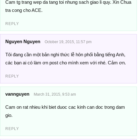
Cam tg trang wep da tang toi nhung sach giao li quy. Xin Chua
tra cong cho ACE.
REPLY
Nguyen Nguyen
October 19, 2015, 11:57 pm
Tôi đang cần một bản nghi thức lễ hôn phối bằng tiếng Anh,
các bạn ai có làm ơn post cho mình xem với nhé. Cảm ơn.
REPLY
vannguyen
March 31, 2015, 9:53 am
Cam on rat nhieu khi biet duoc cac kinh can doc trong dam
gio.
REPLY