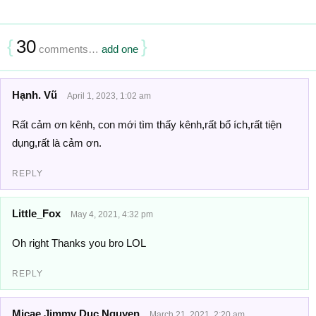
{
30
}
comments…
add one
Hạnh. Vũ
April 1, 2023, 1:02 am
Rất cảm ơn kênh, con mới tìm thấy kênh,rất bổ ích,rất tiện
dụng,rất là cảm ơn.
REPLY
Little_Fox
May 4, 2021, 4:32 pm
Oh right Thanks you bro LOL
REPLY
Micae Jimmy Duc Nguyen
March 21, 2021, 2:20 am