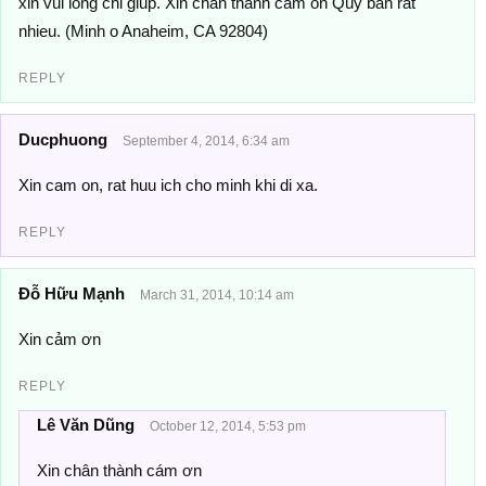
xin vui long chi giup. Xin chan thanh cam on Quy ban rat
nhieu. (Minh o Anaheim, CA 92804)
REPLY
Ducphuong
September 4, 2014, 6:34 am
Xin cam on, rat huu ich cho minh khi di xa.
REPLY
Đỗ Hữu Mạnh
March 31, 2014, 10:14 am
Xin cảm ơn
REPLY
Lê Văn Dũng
October 12, 2014, 5:53 pm
Xin chân thành cám ơn