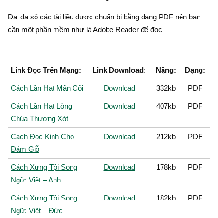
Đại đa số các tài liều được chuẩn bị bằng dạng PDF nên bạn
cần một phần mềm như là Adobe Reader để đọc.
Link Đọc Trên Mạng:
Link Download:
Nặng:
Dạng:
Cách Lần Hạt Mân Côi
Download
332kb
PDF
Cách Lần Hạt Lòng
Download
407kb
PDF
Chúa Thương Xót
Cách Đọc Kinh Cho
Download
212kb
PDF
Đám Giỗ
Cách Xưng Tội Song
Download
178kb
PDF
Ngữ: Việt – Anh
Cách Xưng Tội Song
Download
182kb
PDF
Ngữ: Việt – Đức