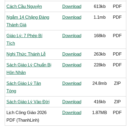
Cách Cầu Nguyện
Download
613kb
PDF
Ngắm 14 Chặng Đàng
Download
1.1mb
PDF
Thánh Giá
Giáo Lý: 7 Phép Bí
Download
168kb
PDF
Tích
Nghi Thức Thánh Lễ
Download
263kb
PDF
Sách Giáo Lý Chuẩn Bị
Download
228kb
PDF
Hôn Nhân
Sách Giáo Lý Tân
Download
24.8mb
ZIP
Tòng
Sách Giáo Lý Vào Đời
Download
416kb
ZIP
Lịch Công Giáo 2026
Download
1.87MB
PDF
PDF (ThanhLinh)