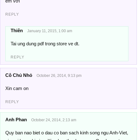
em với
REPLY
Thiên
January 11, 2015, 1:00 am
Tai ung dung pdf trong store ve dt.
REPLY
Cô Chủ Nhỏ
October 26, 2014, 9:13 pm
Xin cam on
REPLY
Anh Phan
October 24, 2014, 2:13 am
Quy ban nao biet o dau co ban sach kinh song ngu Anh-Viet,