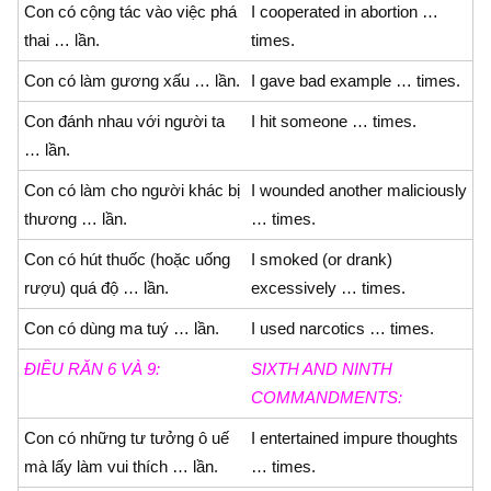
Con có cộng tác vào việc phá
I cooperated in abortion …
thai … lần.
times.
Con có làm gương xấu … lần.
I gave bad example … times.
Con đánh nhau với người ta
I hit someone … times.
… lần.
Con có làm cho người khác bị
I wounded another maliciously
thương … lần.
… times.
Con có hút thuốc (hoặc uống
I smoked (or drank)
rượu) quá độ … lần.
excessively … times.
Con có dùng ma tuý … lần.
I used narcotics … times.
ÐIỀU RĂN 6 VÀ 9:
SIXTH AND NINTH
COMMANDMENTS:
Con có những tư tưởng ô uế
I entertained impure thoughts
mà lấy làm vui thích … lần.
… times.