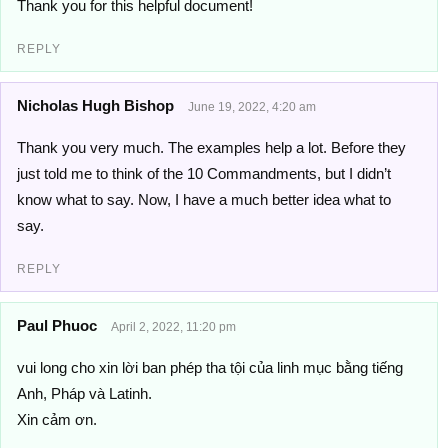
Thank you for this helpful document!
REPLY
Nicholas Hugh Bishop
June 19, 2022, 4:20 am
Thank you very much. The examples help a lot. Before they
just told me to think of the 10 Commandments, but I didn’t
know what to say. Now, I have a much better idea what to
say.
REPLY
Paul Phuoc
April 2, 2022, 11:20 pm
vui long cho xin lời ban phép tha tội của linh mục bằng tiếng
Anh, Pháp và Latinh.
Xin cảm ơn.