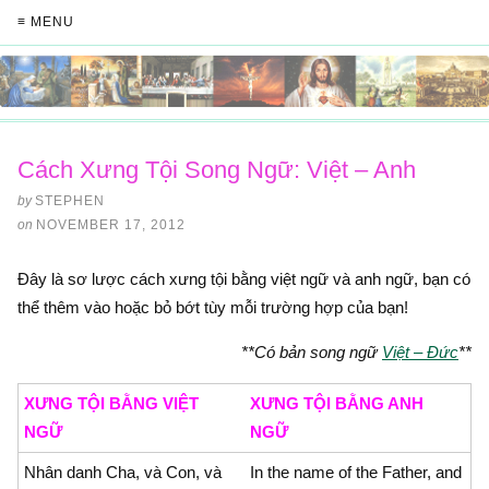
≡ MENU
Cách Xưng Tội Song Ngữ: Việt – Anh
by
STEPHEN
on
NOVEMBER 17, 2012
Đây là sơ lược cách xưng tội bằng việt ngữ và anh ngữ, bạn có
thể thêm vào hoặc bỏ bớt tùy mỗi trường hợp của bạn!
**Có bản song ngữ
Việt – Đức
**
XƯNG TỘI BẰNG VIỆT
XƯNG TỘI BẰNG ANH
NGỮ
NGỮ
Nhân danh Cha, và Con, và
In the name of the Father, and