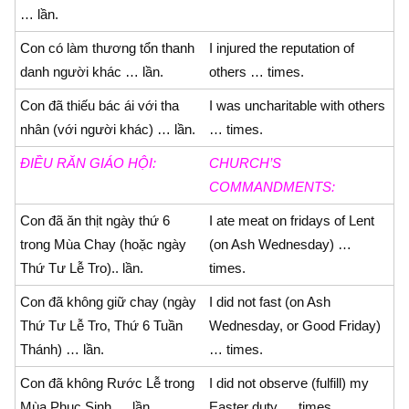
… lần.
Con có làm thương tổn thanh
I injured the reputation of
danh người khác … lần.
others … times.
Con đã thiếu bác ái với tha
I was uncharitable with others
nhân (với người khác) … lần.
… times.
ÐIỀU RĂN GIÁO HỘI:
CHURCH’S
COMMANDMENTS:
Con đã ăn thịt ngày thứ 6
I ate meat on fridays of Lent
trong Mùa Chay (hoặc ngày
(on Ash Wednesday) …
Thứ Tư Lễ Tro).. lần.
times.
Con đã không giữ chay (ngày
I did not fast (on Ash
Thứ Tư Lễ Tro, Thứ 6 Tuần
Wednesday, or Good Friday)
Thánh) … lần.
… times.
Con đã không Rước Lễ trong
I did not observe (fulfill) my
Mùa Phục Sinh … lần.
Easter duty … times.