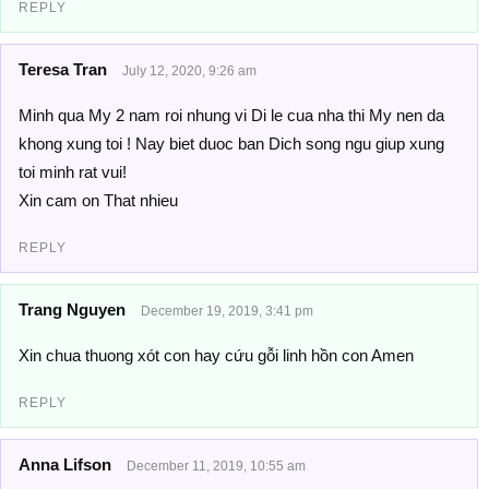
REPLY
Teresa Tran
July 12, 2020, 9:26 am
Minh qua My 2 nam roi nhung vi Di le cua nha thi My nen da
khong xung toi ! Nay biet duoc ban Dich song ngu giup xung
toi minh rat vui!
Xin cam on That nhieu
REPLY
Trang Nguyen
December 19, 2019, 3:41 pm
Xin chua thuong xót con hay cứu gỗi linh hồn con Amen
REPLY
Anna Lifson
December 11, 2019, 10:55 am