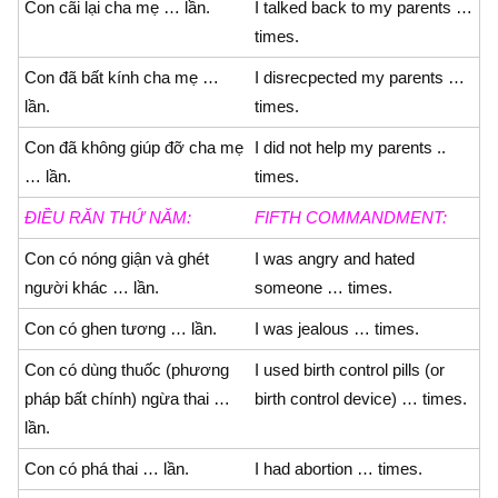
Con cãi lại cha mẹ … lần.
I talked back to my parents …
times.
Con đã bất kính cha mẹ …
I disrecpected my parents …
lần.
times.
Con đã không giúp đỡ cha mẹ
I did not help my parents ..
… lần.
times.
ÐIỀU RĂN THỨ NĂM:
FIFTH COMMANDMENT:
Con có nóng giận và ghét
I was angry and hated
người khác … lần.
someone … times.
Con có ghen tương … lần.
I was jealous … times.
Con có dùng thuốc (phương
I used birth control pills (or
pháp bất chính) ngừa thai …
birth control device) … times.
lần.
Con có phá thai … lần.
I had abortion … times.