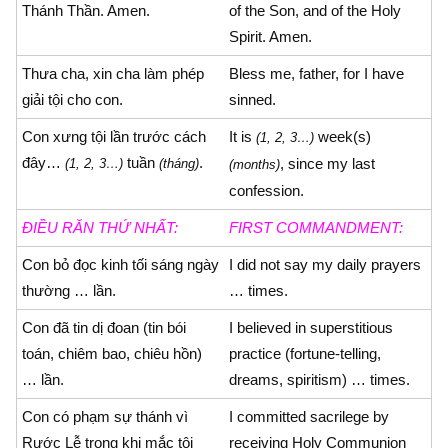
Thánh Thần. Amen.
of the Son, and of the Holy
Spirit. Amen.
Thưa cha, xin cha làm phép
Bless me, father, for I have
giải tội cho con.
sinned.
Con xưng tội lần trước cách
It is
week(s)
(1, 2, 3…)
đây…
tuần
.
, since my last
(1, 2, 3…)
(tháng)
(months)
confession.
ÐIỀU RĂN THỨ NHẤT:
FIRST COMMANDMENT:
Con bỏ đọc kinh tối sáng ngày
I did not say my daily prayers
thường … lần.
… times.
Con đã tin dị đoan (tin bói
I believed in superstitious
toán, chiêm bao, chiêu hồn)
practice (fortune-telling,
… lần.
dreams, spiritism) … times.
Con có phạm sự thánh vì
I committed sacrilege by
Rước Lễ trong khi mắc tội
receiving Holy Communion