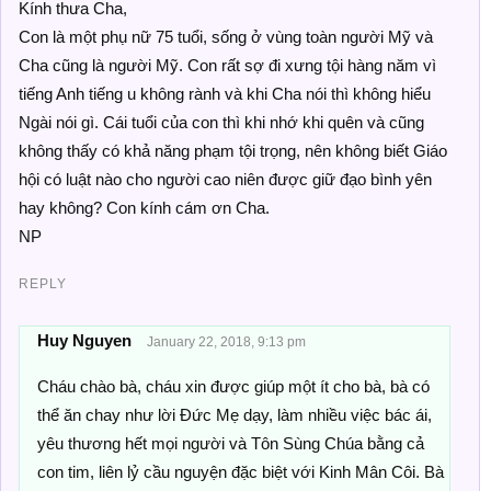
Kính thưa Cha,
Con là một phụ nữ 75 tuổi, sống ở vùng toàn người Mỹ và
Cha cũng là người Mỹ. Con rất sợ đi xưng tội hàng năm vì
tiếng Anh tiếng u không rành và khi Cha nói thì không hiểu
Ngài nói gì. Cái tuổi của con thì khi nhớ khi quên và cũng
không thấy có khả năng phạm tội trọng, nên không biết Giáo
hội có luật nào cho người cao niên được giữ đạo bình yên
hay không? Con kính cám ơn Cha.
NP
REPLY
Huy Nguyen
January 22, 2018, 9:13 pm
Cháu chào bà, cháu xin được giúp một ít cho bà, bà có
thể ăn chay như lời Đức Mẹ dạy, làm nhiều việc bác ái,
yêu thương hết mọi người và Tôn Sùng Chúa bằng cả
con tim, liên lỷ cầu nguyện đặc biệt với Kinh Mân Côi. Bà