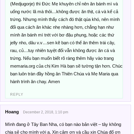
(Medjugorje) thì Đức Mẹ khuyên chỉ nên ăn bánh mì và
uống nước lã mà thôi…không được ăn thịt, cá và kể cả
trứng. Nhưng mình thấy cách đó thật qúa khó, nên mình
đổi qua cách ăn khác nhẹ nhàng hơn, chẳng hạn như
mình ăn bánh mì trét với bơ đậu phụng, hoặc các thứ
jelly nho, dâu v.v…sen kẽ bạn có thể ăn thêm trái cây,
rau, củ…tuy nhiên tuyệt đối vẫn không được ăn cá và
trứng. Nếu bạn muốn biết rõ ràng thêm hãy vào trang
memaria.org của chị Kim Hà bạn sẽ tường tận hơn. Chúc
bạn luôn tràn đầy hồng ân Thiên Chúa và Mẹ Maria qua
hành trình ăn chay. Amen
REPLY
Hoang
December 2, 2018, 1:10 pm
Mình đang ở Tây Ban Nha, có bạn nào bản việt – tây không
chia sẻ cho mình với ạ. Xin cảm ơn và cầu xin Chúa đổ ơn