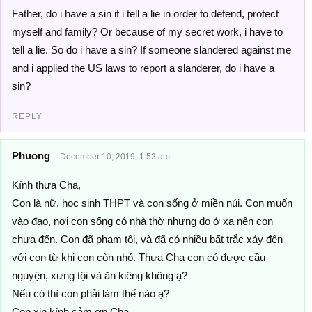
Father, do i have a sin if i tell a lie in order to defend, protect
myself and family? Or because of my secret work, i have to
tell a lie. So do i have a sin? If someone slandered against me
and i applied the US laws to report a slanderer, do i have a
sin?
REPLY
Phuong
December 10, 2019, 1:52 am
Kính thưa Cha,
Con là nữ, học sinh THPT và con sống ở miền núi. Con muốn
vào đạo, nơi con sống có nhà thờ nhưng do ở xa nên con
chưa đến. Con đã phạm tội, và đã có nhiều bất trắc xảy đến
với con từ khi con còn nhỏ. Thưa Cha con có được cầu
nguyện, xưng tội và ăn kiêng không ạ?
Nếu có thì con phải làm thế nào ạ?
Con xin kính cảm ơn Cha