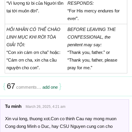
“Vì lượng từ bi của Người tồn
RESPONDS:
tại tới muôn đời”.
“For His mercy endures for
ever”.
HỐI NHÂN CÓ THỂ CHÀO
BEFORE LEAVING THE
LINH MỤC KHI RỜI TÒA
CONFESSIONAL, the
GIẢI TỘI:
penitent may say:
“Con xin cám ơn cha” hoặc:
“Thank you, father.” or
“Cám ơn cha, xin cha cầu
“Thank you, father, please
nguyện cho con”.
pray for me.”
{
67
}
comments…
add one
Tu minh
March 26, 2025, 4:21 am
Xin vui long, thuong xot.Con co thinh Cau nay mong muon
Cong dong Minh o Duc, hay CSU Nguyen cung con cho