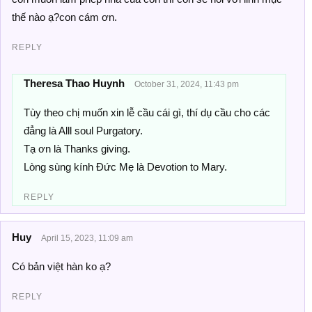
thế nào ạ?con cám ơn.
REPLY
Theresa Thao Huynh
October 31, 2024, 11:43 pm
Tùy theo chị muốn xin lễ cầu cái gì, thí dụ cầu cho các
đẳng là Alll soul Purgatory.
Tạ ơn là Thanks giving.
Lòng sùng kính Đức Mẹ là Devotion to Mary.
REPLY
Huy
April 15, 2023, 11:09 am
Có bản việt hàn ko ạ?
REPLY