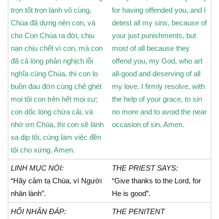
trọn tốt trọn lành vô cùng,
for having offended you, and I
Chúa đã dựng nên con, và
detest all my sins, because of
cho Con Chúa ra đời, chịu
your just punishments, but
nạn chịu chết vì con, mà con
most of all because they
đã cả lòng phản nghịch lỗi
offend you, my God, who art
nghĩa cùng Chúa, thì con lo
all-good and deserving of all
buồn đau đớn cùng chê ghét
my love. I firmly resolve, with
mọi tội con trên hết mọi sự;
the help of your grace, to sin
con dốc lòng chừa cải, và
no more and to avoid the near
nhờ ơn Chúa, thì con sẽ lánh
occasion of sin. Amen.
xa dịp tội, cùng làm việc đền
tội cho xứng. Amen.
LINH MỤC NÓI:
THE PRIEST SAYS:
“Hãy cảm tạ Chúa, vì Người
“Give thanks to the Lord, for
nhân lành”.
He is good”.
HỐI NHÂN ÐÁP:
THE PENITENT