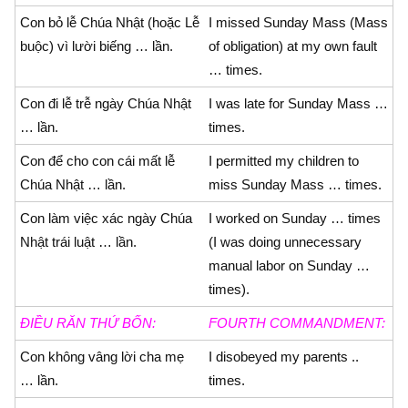
Con bỏ lễ Chúa Nhật (hoặc Lễ
I missed Sunday Mass (Mass
buộc) vì lười biếng … lần.
of obligation) at my own fault
… times.
Con đi lễ trễ ngày Chúa Nhật
I was late for Sunday Mass …
… lần.
times.
Con để cho con cái mất lễ
I permitted my children to
Chúa Nhật … lần.
miss Sunday Mass … times.
Con làm việc xác ngày Chúa
I worked on Sunday … times
Nhật trái luật … lần.
(I was doing unnecessary
manual labor on Sunday …
times).
ÐIỀU RĂN THỨ BỐN:
FOURTH COMMANDMENT:
Con không vâng lời cha mẹ
I disobeyed my parents ..
… lần.
times.