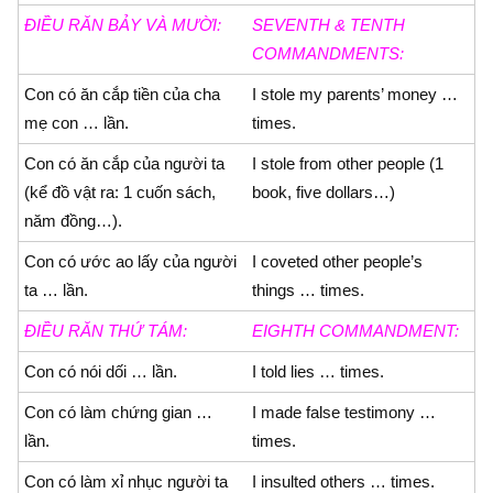
ÐIỀU RĂN BẢY VÀ MƯỜI:
SEVENTH & TENTH
COMMANDMENTS:
Con có ăn cắp tiền của cha
I stole my parents’ money …
mẹ con … lần.
times.
Con có ăn cắp của người ta
I stole from other people (1
(kể đồ vật ra: 1 cuốn sách,
book, five dollars…)
năm đồng…).
Con có ước ao lấy của người
I coveted other people’s
ta … lần.
things … times.
ÐIỀU RĂN THỨ TÁM:
EIGHTH COMMANDMENT:
Con có nói dối … lần.
I told lies … times.
Con có làm chứng gian …
I made false testimony …
lần.
times.
Con có làm xỉ nhục người ta
I insulted others … times.