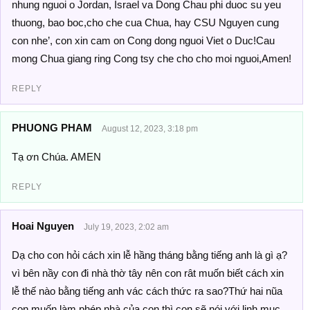
nhung nguoi o Jordan, Israel va Dong Chau phi duoc su yeu
thuong, bao boc,cho che cua Chua, hay CSU Nguyen cung
con nhe’, con xin cam on Cong dong nguoi Viet o Duc!Cau
mong Chua giang ring Cong tsy che cho cho moi nguoi,Amen!
REPLY
PHUONG PHAM
August 12, 2023, 3:18 pm
Tạ ơn Chúa. AMEN
REPLY
Hoai Nguyen
July 19, 2023, 2:02 am
Dạ cho con hỏi cách xin lễ hầng tháng bằng tiếng anh là gì ạ?
vì bên nầy con đi nhà thờ tây nên con rât muốn biết cách xin
lễ thế nào bằng tiếng anh vác cách thức ra sao?Thứ hai nũa
con muốn làm phép nhà của con thì con sẽ nói với linh mục