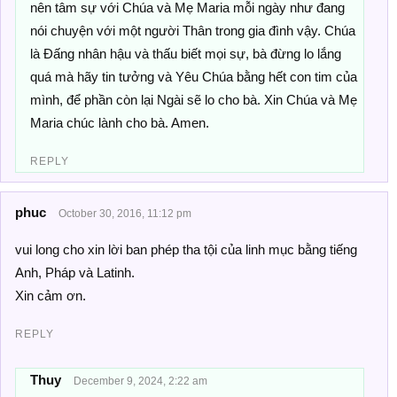
nên tâm sự với Chúa và Mẹ Maria mỗi ngày như đang
nói chuyện với một người Thân trong gia đình vậy. Chúa
là Đấng nhân hậu và thấu biết mọi sự, bà đừng lo lắng
quá mà hãy tin tưởng và Yêu Chúa bằng hết con tim của
mình, để phần còn lại Ngài sẽ lo cho bà. Xin Chúa và Mẹ
Maria chúc lành cho bà. Amen.
REPLY
phuc
October 30, 2016, 11:12 pm
vui long cho xin lời ban phép tha tội của linh mục bằng tiếng
Anh, Pháp và Latinh.
Xin cảm ơn.
REPLY
Thuy
December 9, 2024, 2:22 am