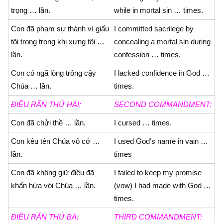
trọng … lần.
while in mortal sin … times.
Con đã phạm sự thánh vì giấu
I committed sacrilege by
tội trọng trong khi xưng tội …
concealing a mortal sin during
lần.
confession … times.
Con có ngã lòng trông cậy
I lacked confidence in God …
Chúa … lần.
times.
ÐIỀU RĂN THỨ HAI:
SECOND COMMANDMENT:
Con đã chửi thề … lần.
I cursed … times.
Con kêu tên Chúa vô cớ …
I used God’s name in vain …
lần.
times
Con đã không giữ điều đã
I failed to keep my promise
khấn hứa vói Chúa … lần.
(vow) I had made with God …
times.
ÐIỀU RĂN THỨ BA:
THIRD COMMANDMENT: