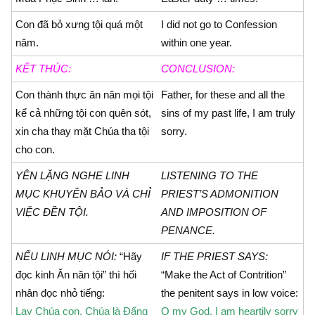
Con đã bỏ xưng tội quá một
I did not go to Confession
năm.
within one year.
KẾT THÚC:
CONCLUSION:
Con thành thực ăn năn mọi tội
Father, for these and all the
kể cả những tội con quên sót,
sins of my past life, I am truly
xin cha thay mặt Chúa tha tội
sorry.
cho con.
YÊN LẶNG NGHE LINH
LISTENING TO THE
MỤC KHUYÊN BẢO VÀ CHỈ
PRIEST’S ADMONITION
VIỆC ÐỀN TỘI.
AND IMPOSITION OF
PENANCE.
NẾU LINH MỤC NÓI:
“Hãy
IF THE PRIEST SAYS:
đọc kinh Ăn năn tội” thì hối
“Make the Act of Contrition”
nhân đọc nhỏ tiếng:
the penitent says in low voice:
Lạy Chúa con, Chúa là Ðấng
O my God, I am heartily sorry