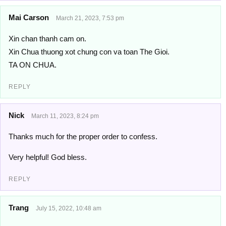
Mai Carson
March 21, 2023, 7:53 pm
Xin chan thanh cam on.
Xin Chua thuong xot chung con va toan The Gioi.
TA ON CHUA.
REPLY
Nick
March 11, 2023, 8:24 pm
Thanks much for the proper order to confess.
Very helpful! God bless.
REPLY
Trang
July 15, 2022, 10:48 am