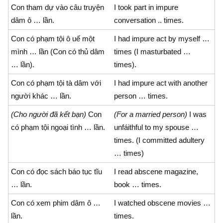
Con tham dự vào câu truyện
I took part in impure
dâm ô … lần.
conversation .. times.
Con có phạm tội ô uế một
I had impure act by myself …
mình … lần (Con có thủ dâm
times (I masturbated …
… lần).
times).
Con có phạm tội tà dâm với
I had impure act with another
người khác … lần.
person … times.
(Cho người đã kết bạn)
Con
(For a married person)
I was
có phạm tội ngoại tình … lần.
unfáithful to my spouse …
times. (I committed adultery
… times)
Con có đọc sách báo tục tĩu
I read abscene magazine,
… lần.
book … times.
Con có xem phim dâm ô …
I watched obscene movies …
lần.
times.