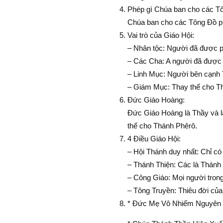
Phép gì Chúa ban cho các T
Chúa ban cho các Tông Ðồ p
Vai trò của Giáo Hội:
– Nhân tộc: Người đã được ph
– Các Cha: A người đã được n
– Linh Mục: Người bên cạnh 
– Giám Mục: Thay thế cho Th
Ðức Giáo Hoàng:
Ðức Giáo Hoàng là Thầy và l
thế cho Thánh Phêrô.
4 Ðiều Giáo Hội:
– Hội Thánh duy nhất: Chỉ có
– Thánh Thiện: Các là Thánh
– Công Giáo: Mọi người trong 
– Tông Truyền: Thiêu đời củ
* Ðức Mẹ Vô Nhiếm Nguyên Tộ