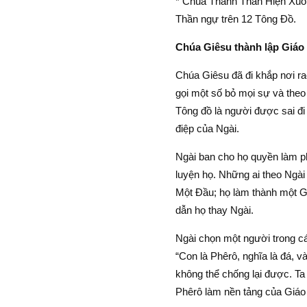
* Chúa Thánh Thần Hiện Xuốn
Thần ngự trên 12 Tông Ðồ.
Chúa Giêsu thành lập Giáo H
Chúa Giêsu đã đi khắp nơi ra
gọi một số bỏ mọi sự và theo 
Tông đồ là người được sai đi
điệp của Ngài.
Ngài ban cho họ quyền làm p
luyện họ. Những ai theo Ngài
Một Ðầu; họ làm thành một Gi
dẫn họ thay Ngài.
Ngài chọn một người trong cá
“Con là Phêrô, nghĩa là đá, v
không thể chống lại được. T
Phêrô làm nền tảng của Giáo 