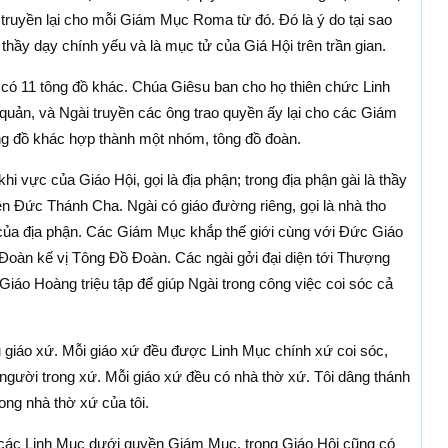
ruyền lại cho mỗi Giám Mục Roma từ đó. Ðó là ý do tại sao
hầy dạy chính yếu và là mục tử của Giá Hội trên trần gian.
có 11 tông đồ khác. Chúa Giêsu ban cho họ thiên chức Linh
quản, và Ngài truyền các ông trao quyền ấy lại cho các Giám
g đồ khác hợp thành một nhóm, tông đồ đoàn.
 vực của Giáo Hội, gọi là địa phận; trong địa phận gài là thầy
n Ðức Thánh Cha. Ngài có giáo đường riêng, gọi là nhà tho
 của địa phận. Các Giám Mục khắp thế giới cùng với Ðức Giáo
àn kế vị Tông Ðồ Ðoàn. Các ngài gởi đại diện tới Thượng
áo Hoàng triệu tập để giúp Ngài trong công việc coi sóc cả
u giáo xứ. Mỗi giáo xứ đều được Linh Mục chính xứ coi sóc,
người trong xứ. Mỗi giáo xứ đều có nhà thờ xứ. Tôi dâng thánh
rong nhà thờ xứ của tôi.
các Linh Mục dưới quyền Giám Mục, trong Giáo Hội cũng có