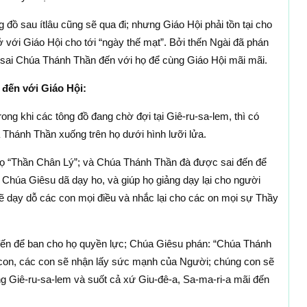
 đồ sau ítlâu cũng sẽ qua đi; nhưng Giáo Hội phải tồn tại cho
a ở với Giáo Hội cho tới “ngày thế mạt”. Bởi thến Ngài đã phán
 sai Chúa Thánh Thần đến với họ để cùng Giáo Hội mãi mãi.
đến với Giáo Hội:
ng khi các tông đồ đang chờ đợi tại Giê-ru-sa-lem, thì có
 Thánh Thần xuống trên họ dưới hình lưỡi lửa.
ọ “Thần Chân Lý”; và Chúa Thánh Thần đà được sai đến để
 Chúa Giêsu dã dạy ho, và giúp họ giảng dạy lại cho người
sẽ dạy dỗ các con mọi điều và nhắc lại cho các on mọi sự Thầy
ến để ban cho họ quyền lực; Chúa Giêsu phán: “Chúa Thánh
con, các con sẽ nhận lấy sức mạnh của Người; chúng con sẽ
g Giê-ru-sa-lem và suốt cả xứ Giu-đê-a, Sa-ma-ri-a mãi đến