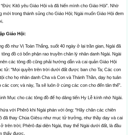
: “Ðức Kitô yêu Giáo Hội và đã hiến mình cho Giáo Hội”. Nhờ
ng mới trong thánh sủng cho Giáo Hội; Ngài muốn Giáo Hội đem
i.
ập Giáo Hội:
ng đồ như Vị Toàn Thắng, suốt 40 ngày ở lại trần gian, Ngài đã
 tông đồ có bổn phận rao truyền chân lý nhân danh Ngài. Ngài
 nên các tông đồ cũng phải hướng dẫn và cai quản Giáo Hội
 tử: “Mọi quyền trên trời dưới đất được ban cho Ta; Các con
 tội cho họ nhân danh Cha và Con và Thánh Thần, dạy họ tuân
 các con; và này, Ta sẽ luôn ở cùng các con cho đến tân thế”.
inh Mục cho các tông đồ để họ dâng tiến Hy Lễ kính nhớ Ngài.
ã hứa với Phêrô khi Ngài phán với ông: “Hãy chăn các chiên
 đã thay Chúa Giêsu như mục tử trưởng, như thầy dạy và cai
 ở trên trời; Phêrô đại diện Ngài, thay thế Ngài dưới đất, là đầu
m thấy được.