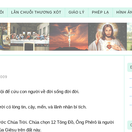
ÔI
LẦN CHUỖI THƯƠNG XÓT
GIÁO LÝ
PHÉP LẠ
HÌNH Ả
2009
i để cứu con người về đời sống đời đời.
i có lòng tin, cậy, mến, và lãnh nhận bí tích.
ước Chúa Trời. Chúa chọn 12 Tông Ðồ, Ông Phêrô là người
a Giêsu trên đất này.