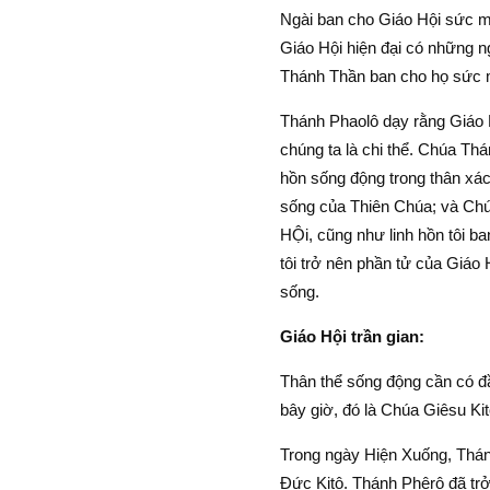
Ngài ban cho Giáo Hội sức mạ
Giáo Hội hiện đại có những ng
Thánh Thần ban cho họ sức 
Thánh Phaolô dạy rằng Giáo Hộ
chúng ta là chi thể. Chúa Th
hồn sống động trong thân xác
sống của Thiên Chúa; và Chú
HỘi, cũng như linh hồn tôi ba
tôi trở nên phần tử của Giáo
sống.
Giáo Hội trần gian:
Thân thể sống động cần có đầ
bây giờ, đó là Chúa Giêsu Kitô
Trong ngày Hiện Xuống, Thánh
Ðức Kitô. Thánh Phêrô đã tr