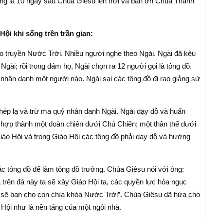
g là 10 ngày sau Chúa Giêsu lên trời và ban ơn Chúa Thánh
ội khi sống trên trần gian:
o truyền Nước Trời. Nhiều người nghe theo Ngài. Ngài đã kêu
Ngài; rồi trong đám họ, Ngài chọn ra 12 người gọi là tông đồ.
 nhân danh một người nào. Ngài sai các tông đồ đi rao giảng sứ
hép lạ và trừ ma quỷ nhân danh Ngài. Ngài dạy dỗ và huấn
 hợp thành một đoàn chiên dưới Chủ Chiên; một thân thể dưới
áo Hội và trong Giáo Hội các tông đồ phải dạy dỗ và hướng
c tông đồ để làm tông đồ trưởng. Chúa Giêsu nói với ông:
à trên đá này ta sẽ xây Giáo Hội ta, các quyền lực hỏa ngục
a sẽ ban cho con chìa khóa Nước Trời”. Chúa Giêsu dã hứa cho
Hội như là nền tảng của một ngôi nhà.