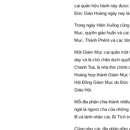
cai quản hữu hành này được t
Ðức Giáo Hoàng ngày nay là t
Trong ngày Hiện Xuống cũng 
Mục, quyền giáo huấn và cai 
Mục. Thánh Phêrô và các tôn
Một Giám Mục cai quản một khi
dạy và là chủ chăn dưới quyề
Chánh Toà, là nhà thờ chính
Hoàng hợp thành Giám Mục Ðo
Hội Ðồng Giám Mục do Ðức Gi
Giáo Hội.
Mỗi địa phận chia thành nhiề
ngài là ngươi cha của những 
lễ và lành nhận các Bí Tích t
Cũng như các địa phận gồm 