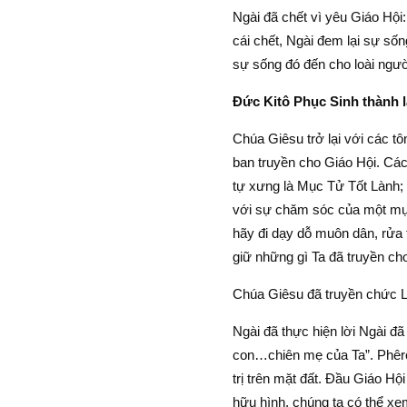
Ngài đã chết vì yêu Giáo Hội
cái chết, Ngài đem lại sự số
sự sống đó đến cho loài ngườ
Ðức Kitô Phục Sinh thành l
Chúa Giêsu trở lại với các tô
ban truyền cho Giáo Hội. Các
tự xưng là Mục Tử Tốt Lành;
với sự chăm sóc của một mục
hãy đi dạy dỗ muôn dân, rửa
giữ những gì Ta đã truyền cho
Chúa Giêsu đã truyền chức L
Ngài đã thực hiện lời Ngài đ
con…chiên mẹ của Ta”. Phêrô
trị trên mặt đất. Ðầu Giáo Hội
hữu hình, chúng ta có thể xe