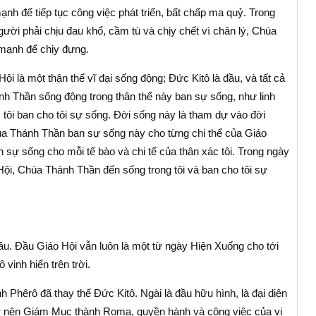
nh để tiếp tục công việc phát triển, bất chấp ma quỷ. Trong
ười phải chịu đau khổ, cầm tù và chịy chết vì chân lý, Chúa
mạnh để chịy đựng.
i là một thân thể vĩ đại sống động; Ðức Kitô là đầu, và tất cả
ánh Thần sống động trong thân thể này ban sự sống, như linh
 tôi ban cho tôi sự sống. Ðời sống này là tham dự vào đời
a Thánh Thần ban sự sống này cho từng chi thể của Giáo
n sự sống cho mỗi tế bào và chi tể của thân xác tôi. Trong ngày
 Hội, Chúa Thánh Thần đến sống trong tôi và ban cho tôi sự
u. Ðầu Giáo Hội vẫn luôn là một từ ngày Hiện Xuống cho tới
 vinh hiển trên trời.
 Phêrô đã thay thế Ðức Kitô. Ngài là đầu hữu hình, là đại diện
ở nên Giám Mục thành Roma, quyền hành và công việc của vị