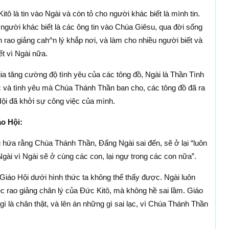
 là tin vào Ngài và còn tỏ cho người khác biết là mình tin.
người khác biết là các ông tin vào Chúa Giêsu, qua đời sống
 rao giảng cah^n lý khắp nơi, và làm cho nhiều người biết và
t vì Ngài nữa.
 tăng cường độ tình yêu của các tông đồ, Ngài là Thần Tình
c và tình yêu mà Chúa Thánh Thần ban cho, các tông đồ đã ra
Hội đã khởi sự công việc của mình.
o Hội:
hứa rằng Chúa Thánh Thần, Ðấng Ngài sai đến, sẽ ở lại “luôn
Ngài vì Ngài sẽ ở cùng các con, lại ngự trong các con nữa”.
iáo Hội dưới hình thức ta không thể thấy được. Ngài luôn
c rao giảng chân lý của Ðức Kitô, mà không hề sai lầm. Giáo
ì là chân thật, và lên án những gì sai lạc, vì Chúa Thánh Thần