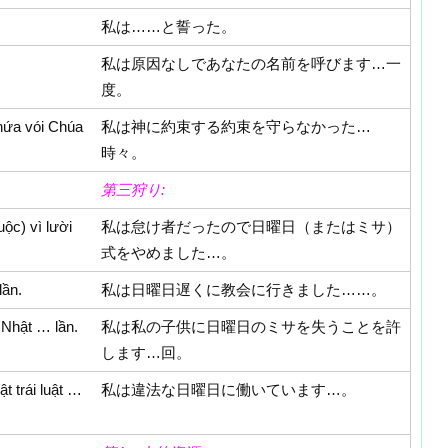
私は……と誓った。
私は原因なしであなたの名前を呼びます…一
度。
hứa vói Chúa
私は神に約束する約束を守らなかった…
時々。
第三狩り:
ộc) vì lười
私は怠け者だったので日曜日（またはミサ）
式をやめました…。
lần.
私は日曜日遅くに教会に行きました……。
 Nhật … lần.
私は私の子供に日曜日のミサを失うことを許
します…回。
 trái luật …
私は違法な日曜日に働いています…。