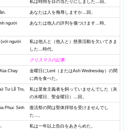
私は時間を目の当たりにしました…回。
ần.
あなたは人を侮辱しますか…回。
anh người
あなたは他人の評判を傷つけます…時。
 (với người
私は他人と（他人と）慈善活動を欠いてきま
した…時代。
クリスマスの記事:
 Mùa Chay
金曜日にLent（またはAsh Wednesday）の間
に肉を食べた。
ứ Tư Lễ Tro,
私は菜食主義者を飼っていませんでした（灰
の水曜日、聖金曜日）…回。
ùa Phục Sinh
復活祭の間は聖体拝領を受けませんでし
た…。
.
私は一年以上告白をあきらめた。