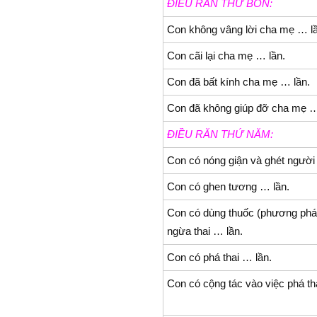
ÐIỀU RĂN THỨ BỐN:
Con không vâng lời cha mẹ … lầ
Con cãi lại cha mẹ … lần.
Con đã bất kính cha mẹ … lần.
Con đã không giúp đỡ cha mẹ …
ÐIỀU RĂN THỨ NĂM:
Con có nóng giận và ghét người
Con có ghen tương … lần.
Con có dùng thuốc (phương pháp
ngừa thai … lần.
Con có phá thai … lần.
Con có cộng tác vào việc phá th