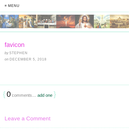
≡ MENU
favicon
by
STEPHEN
on
DECEMBER 5, 2018
{
0
}
comments…
add one
Leave a Comment