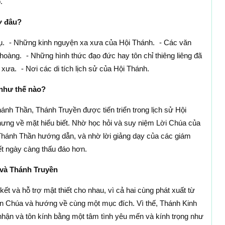
.
ở đâu?
ụ. - Những kinh nguyện xa xưa của Hội Thánh. - Các văn
oàng. - Những hình thức đạo đức hay tôn chỉ thiêng liêng đã
ưa. - Nơi các di tích lịch sử của Hội Thánh.
 như thế nào?
h Thần, Thánh Truyền được tiến triển trong lịch sử Hội
hưng về mặt hiểu biết. Nhờ học hỏi và suy niệm Lời Chúa của
hánh Thần hướng dẫn, và nhờ lời giảng dạy của các giám
t ngày càng thấu đáo hơn.
 và Thánh Truyền
ết và hỗ trợ mật thiết cho nhau, vì cả hai cùng phát xuất từ
n Chúa và hướng về cùng một mục đích. Vì thế, Thánh Kinh
hận và tôn kính bằng một tâm tình yêu mến và kính trọng như