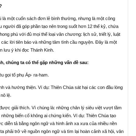
?
i là một cuốn sách đơn lẻ bình thường, nhưng là một công
iều người đã góp phần tạo nên trong suốt hơn 12 thế kỷ, chứa
ng phú với đủ mọi thể loại văn chương: lịch sử, triết lý, luật
, các lời tiên báo và những tâm tình cầu nguyện. Đây là một
n lưu ý khi đọc Thánh Kinh.
h, chúng ta có thể gặp những vấn đề sau:
êu gọi tổ phụ Áp- ra-ham.
nh và hướng thiện. Ví dụ: Thiên Chúa sát hại các con đầu lòng
nô lệ.
ược giải thích. Vì chúng là: những chân lý siêu việt vượt tầm
; những biến cố không ai chứng kiến. Ví dụ: Thiên Chúa tạo
ợc diễn tả bằng ngôn ngữ và hình ảnh xa xưa của nhiều nền
ta phải trở về nguồn ngôn ngữ và tìm lại hoàn cảnh xã hội, văn