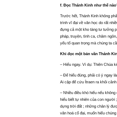
f. Đọc Thánh Kinh như thế nào
Trước hết, Thánh Kinh không phả
trình vĩ đại về văn học do rất nh
đựng cả một kho tàng tư tưởng pho
pháp, truyện, tình ca, châm ngôn
yếu tố quan trọng mà chúng ta cầ
Khi đọc một bản văn Thánh Kin
– Hiểu ngay. Ví dụ: Thiên Chúa k
– Để hiểu đúng, phải có ý ngay là
Ai cập để cứu Ítraen ra khỏi cảnh 
– Nhiều điều khó hiểu nếu không đ
hiểu biết tự nhiên của con người 
dựng trời đất ; những chân lý đư
văn hoá cổ đại, muốn hiểu chúng 