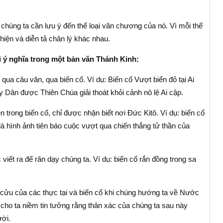
chúng ta cần lưu ý đến thể loại văn chương của nó. Vì mỗi thể
hiện và diễn tả chân lý khác nhau.
i ý nghĩa trong một bản văn Thánh Kinh:
 qua câu văn, qua biến cố. Ví dụ: Biến cố Vượt biển đỏ tại Ai
 Dân được Thiên Chúa giải thoát khỏi cảnh nô lệ Ai cập.
n trong biến cố, chỉ được nhận biết nơi Đức Kitô. Ví dụ: biến cố
là hình ảnh tiên báo cuộc vượt qua chiến thắng tử thần của
 viết ra để răn dạy chúng ta. Ví dụ: biến cố rắn đồng trong sa
h cửu của các thực tại và biến cố khi chúng hướng ta về Nước
 cho ta niềm tin tưởng rằng thân xác của chúng ta sau này
ời.