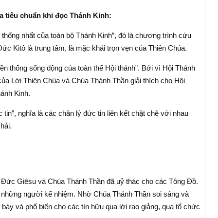
a tiêu chuẩn khi đọc Thánh Kinh:
h thống nhất của toàn bộ Thánh Kinh”, đó là chương trình cứu
c Kitô là trung tâm, là mặc khải trọn vẹn của Thiên Chúa.
yền thống sống động của toàn thể Hội thánh”. Bởi vì Hội Thánh
của Lời Thiên Chúa và Chúa Thánh Thần giải thích cho Hội
hánh Kinh.
 tin”, nghĩa là các chân lý đức tin liên kết chặt chẽ với nhau
hải.
Đức Giêsu và Chúa Thánh Thần đã uỷ thác cho các Tông Đồ.
o những người kế nhiệm. Nhờ Chúa Thánh Thần soi sáng và
h bày và phổ biến cho các tín hữu qua lời rao giảng, qua tổ chức