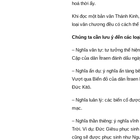
hoá thời ấy.
Khi đọc một bản văn Thánh Kinh, 
loại văn chương đều có cách thể 
Chúng ta cần lưu ý đến các loạ
– Nghĩa văn tự: tư tưởng thể hiện
Cập của dân Ítraen đánh dấu ngày
– Nghĩa ẩn dụ: ý nghĩa ẩn tàng bê
Vượt qua Biển đỏ của dân Ítraen 
Đức Kitô.
– Nghĩa luân lý: các biến cố được
mạc.
– Nghĩa thần thiêng: ý nghĩa vĩn
Trời. Ví dụ: Đức Giêsu phục sinh
cũng sẽ được phục sinh như Ngư