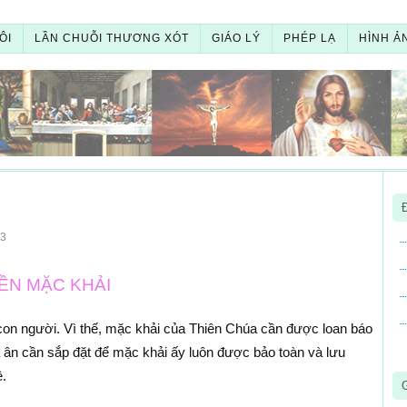
ÔI
LẦN CHUỖI THƯƠNG XÓT
GIÁO LÝ
PHÉP LẠ
HÌNH Ả
3
YỀN MẶC KHẢI
on người. Vì thế, mặc khải của Thiên Chúa cần được loan báo
ân cần sắp đặt để mặc khải ấy luôn được bảo toàn và lưu
.