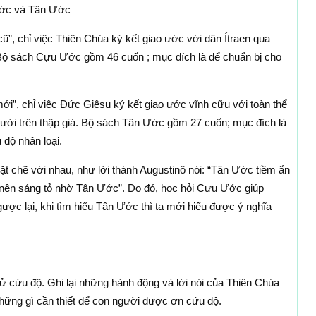
Ước và Tân Ước
”, chỉ việc Thiên Chúa ký kết giao ước với dân Ítraen qua
. Bộ sách Cựu Ước gồm 46 cuốn ; mục đích là để chuẩn bị cho
i”, chỉ việc Đức Giêsu ký kết giao ước vĩnh cữu với toàn thể
ười trên thập giá. Bộ sách Tân Ước gồm 27 cuốn; mục đích là
độ nhân loại.
t chẽ với nhau, như lời thánh Augustinô nói: “Tân Ước tiềm ẩn
ên sáng tỏ nhờ Tân Ước”. Do đó, học hỏi Cựu Ước giúp
ợc lại, khi tìm hiểu Tân Ước thì ta mới hiểu được ý nghĩa
sử cứu độ. Ghi lại những hành động và lời nói của Thiên Chúa
những gì cần thiết để con người được ơn cứu độ.