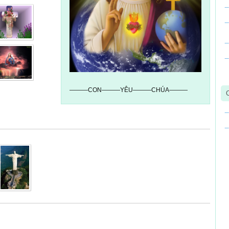
———CON———YÊU———CHÚA———