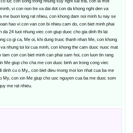
co luc con song trong nhung suy nghi sai trai, con la mot
 minh, vi con non tre va dai dot con da khong nghi den va
a me buon long rat nhieu, con khong dam noi minh tu nay se
oan hao vi con van con bi nhieu cam do, con biet minh phai
 da 24 tuoi nhung viec con giup duoc cho gia dinh thi lai
ng co gi ca, Me oi, khi dung truoc thanh nhan Me, con khong
 va nhung toi loi cua minh, con khong the cam duoc nuoc mat
 tam con con biet minh can phai sam hoi, con luon tin rang
in Me giup cho cha me con duoc binh an trong cong viec
 dinh cu o My,, con biet dieu mong moi lon nhat cua ba me
 o My, con xin Me giup cho uoc nguyen cua ba me duoc som
uy me rat nhieu.