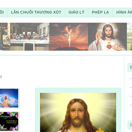
ÔI
LẦN CHUỖI THƯƠNG XÓT
GIÁO LÝ
PHÉP LẠ
HÌNH Ả
9