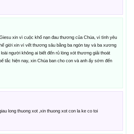
iesu xin vì cuộc khổ nạn đau thương của Chúa, vì tình yêu
hế giới xin vì vết thương sâu bằng ba ngón tay và ba xương
 loài người không ai biết đến rủ lòng xót thương giải thoát
ế tắc hiện nay, xin Chúa ban cho con và anh ấy sớm đến
iau long thuong xot ,xin thuong xot con la ke co toi