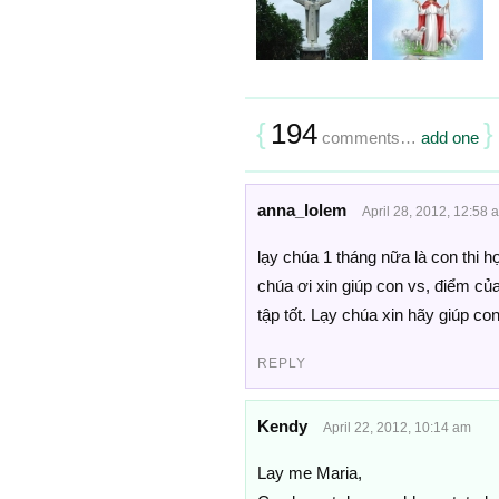
{
194
}
comments…
add one
anna_lolem
April 28, 2012, 12:58 
lạy chúa 1 tháng nữa là con thi 
chúa ơi xin giúp con vs, điểm của
tập tốt. Lạy chúa xin hãy giúp 
REPLY
Kendy
April 22, 2012, 10:14 am
Lay me Maria,