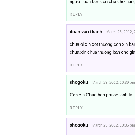
người luôn bên con che chở năn
REPLY
doan van thanh
March 25, 2012, 
chua oi xin xot thuong con xin b
chua xin chua thuong ban cho gia
REPLY
shogoku
March 23, 2012, 10:39 pm
Con xin Chua ban phuoc lanh tat 
REPLY
shogoku
March 23, 2012, 10:36 pm