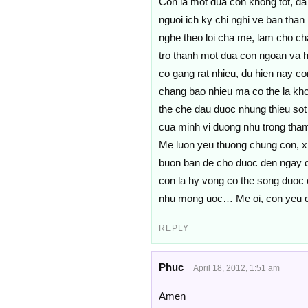
Con la mot dua con khong tot, da 
nguoi ich ky chi nghi ve ban than
nghe theo loi cha me, lam cho ch
tro thanh mot dua con ngoan va h
co gang rat nhieu, du hien nay con
chang bao nhieu ma co the la kho
the che dau duoc nhung thieu sot
cua minh vi duong nhu trong tham
Me luon yeu thuong chung con, x
buon ban de cho duoc den ngay di
con la hy vong co the song duoc
nhu mong uoc… Me oi, con yeu q
REPLY
Phuc
April 18, 2012, 1:51 am
Amen