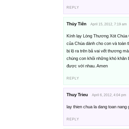
REPLY
Thủy Tiên
April 15, 2012, 7:19 am
Kính lạy Lòng Thương Xót Chúa G
của Chúa dành cho con và toàn t
bị lộ ra trên bả vai vết thương mà
chúng con khỏi những khó khăn b
được với nhau. Amen
REPLY
Thuy Trieu
April 6, 2012, 4:04 pm
lay thien chua la dang toan nang g
REPLY