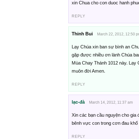
xin Chua cho con duoc hanh phuc 
REPLY
Thinh Bui
March 22, 2012, 12:50 
Lạy Chúa xin ban sự bình an Chua
gặp được nhiều ơn lành Chúa ban,
Mùa Chay Thánh 1012 này. Lạy C
muôn đời Amen.
REPLY
lạc-đà
March 14, 2012, 11:37 am
Xin các bạn cầu nguyện cho gia 
bênh vực con trong cơn đau khổ 
REPLY