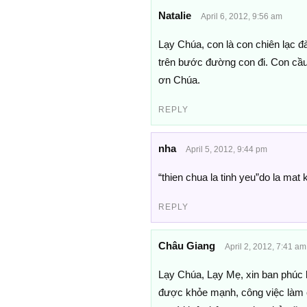
Natalie
April 6, 2012, 9:56 am
Lạy Chúa, con là con chiên lạc đà
trên bước đường con đi. Con cầu
ơn Chúa.
REPLY
nha
April 5, 2012, 9:44 pm
“thien chua la tinh yeu”do la mat
REPLY
Châu Giang
April 2, 2012, 7:41 am
Lạy Chúa, Lạy Mẹ, xin ban phúc 
được khỏe mạnh, công việc làm c