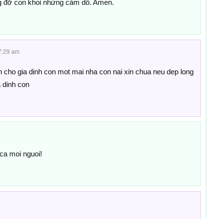
g đỡ con khoỉ nhửng cám dỗ. Amen.
7:29 am
an cho gia dinh con mot mai nha con nai xin chua neu dep long
 dinh con
ca moi nguoi!