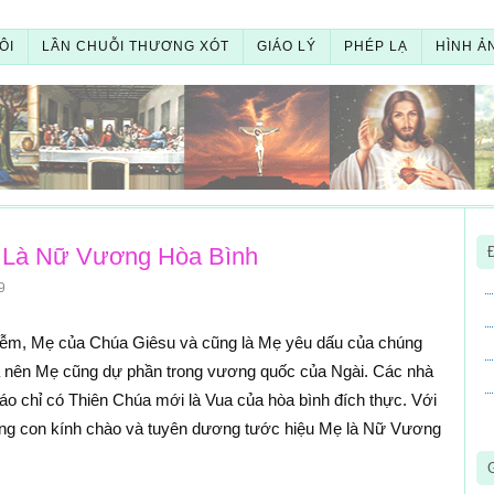
ÔI
LẦN CHUỖI THƯƠNG XÓT
GIÁO LÝ
PHÉP LẠ
HÌNH Ả
 Là Nữ Vương Hòa Bình
9
ễm, Mẹ của Chúa Giêsu và cũng là Mẹ yêu dấu của chúng
a nên Mẹ cũng dự phần trong vương quốc của Ngài. Các nhà
n báo chỉ có Thiên Chúa mới là Vua của hòa bình đích thực. Với
chúng con kính chào và tuyên dương tước hiệu Mẹ là Nữ Vương