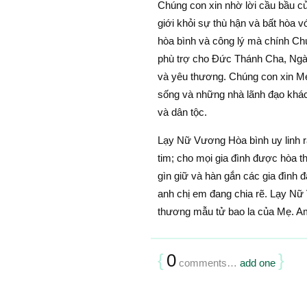
Chúng con xin nhờ lời cầu bầu củ
giới khỏi sự thù hận và bất hòa 
hòa bình và công lý mà chính C
phù trợ cho Ðức Thánh Cha, Ngài 
và yêu thương. Chúng con xin Mẹ
sống và những nhà lãnh đạo khác t
và dân tộc.
Lạy Nữ Vương Hòa bình uy linh rạ
tim; cho mọi gia đình được hòa 
gìn giữ và hàn gắn các gia đình đ
anh chị em đang chia rẽ. Lạy Nữ
thương mẫu tử bao la của Mẹ. A
{
0
}
comments…
add one