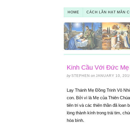
HOME
CÁCH LẦN HẠT MÂN C
Kinh Cầu Với Ðức Mẹ
by
STEPHEN
on
JANUARY 10, 201
Lạy Thánh Mẹ Ðồng Trinh Vô Nhi
con. Bởi vì là Mẹ của Thiên Chú
tiên tri và các thiên thần đã loa
lòng thành kính trong trái tim, 
hòa bình.