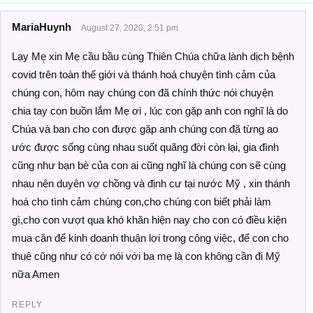
MariaHuynh
August 27, 2020, 2:51 pm
Lạy Mẹ xin Mẹ cầu bầu cùng Thiên Chúa chữa lành dịch bệnh
covid trên toàn thế giới và thánh hoá chuyện tình cảm của
chúng con, hôm nay chúng con đã chính thức nói chuyện
chia tay con buồn lắm Mẹ ơi , lúc con gặp anh con nghĩ là do
Chúa và ban cho con được gặp anh chúng con đã từng ao
ước được sống cùng nhau suốt quãng đời còn lại, gia đình
cũng như bạn bè của con ai cũng nghĩ là chúng con sẽ cùng
nhau nên duyên vợ chồng và định cư tại nước Mỹ , xin thánh
hoá cho tình cảm chúng con,cho chúng con biết phải làm
gì,cho con vượt qua khó khăn hiện nay cho con có điều kiện
mua căn để kinh doanh thuận lợi trong công việc, để con cho
thuê cũng như có cớ nói với ba mẹ là con không cần đi Mỹ
nữa Amen
REPLY