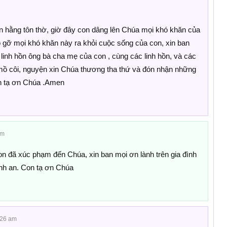
n hằng tôn thờ, giờ đây con dâng lên Chúa mọi khó khăn của
o gỡ mọi khó khăn này ra khỏi cuộc sống của con, xin ban
 linh hồn ông bà cha mẹ của con , cùng các linh hồn, và các
ồn mồ côi, nguyện xin Chúa thương tha thứ và đón nhận những
n tạ ơn Chúa .Amen
pm
con đã xúc phạm đến Chúa, xin ban mọi ơn lành trên gia đình
ình an. Con tạ ơn Chúa
:26 am