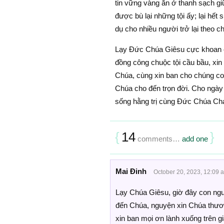
tin vững vàng ăn ở thanh sạch gi
được bù lại những tội ấy; lại h
dụ cho nhiều người trở lại theo c
Lạy Ðức Chúa Giêsu cực khoan c
đồng công chuộc tội cầu bầu, xin
Chúa, cùng xin ban cho chúng con
Chúa cho đến trọn đời. Cho ngày
sống hằng trị cùng Ðức Chúa Ch
{
14
}
comments…
add one
Mai Đinh
October 20, 2023, 12:09 
Lạy Chúa Giêsu, giờ đây con nguy
đến Chúa, nguyện xin Chúa thương
xin ban mọi ơn lành xuống trên g