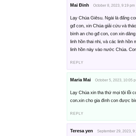
Mai Đinh
October 8, 2023, 9:19 pm
Lạy Chúa Giêsu. Ngài là đấng co
gđ con, xin Chúa giải cứu và thá
bình an cho gđ con, con xin dâng
linh hồn thai nhi, và các linh h
linh hồn này vào nước Chúa. Co
REPLY
Maria Mai
October 5, 2023, 10:05 
Lạy Chúa xin tha thứ mọi tội lỗi 
con.xin cho gia đình con được b
REPLY
Teresa yen
September 29, 2023, 9