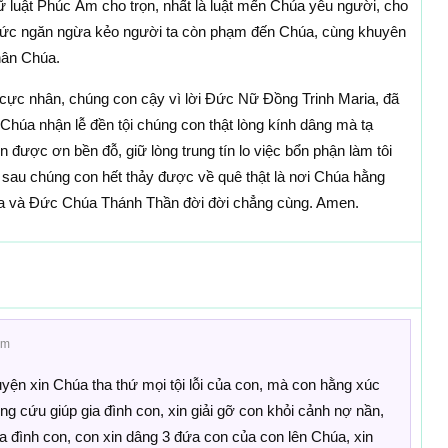
ữ luật Phúc Âm cho trọn, nhất là luật mến Chúa yêu người, cho
ết sức ngăn ngừa kẻo người ta còn phạm đến Chúa, cùng khuyên
hân Chúa.
ực nhân, chúng con cậy vì lời Ðức Nữ Ðồng Trinh Maria, đã
 Chúa nhận lễ đền tội chúng con thật lòng kính dâng mà tạ
 được ơn bền đỗ, giữ lòng trung tín lo việc bổn phận làm tôi
 sau chúng con hết thảy được về quê thật là nơi Chúa hằng
a và Ðức Chúa Thánh Thần đời đời chẳng cùng. Amen.
am
ện xin Chúa tha thứ mọi tội lỗi của con, mà con hằng xúc
 cứu giúp gia đình con, xin giải gỡ con khỏi cảnh nợ nần,
ia đình con, con xin dâng 3 đứa con của con lên Chúa, xin