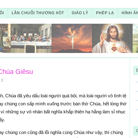
ÔI
LẦN CHUỖI THƯƠNG XÓT
GIÁO LÝ
PHÉP LẠ
HÌNH Ả
 Chúa Giêsu
13
, Chúa đã yêu dấu loài người quá bội, mà loài người vô tình tệ
nay chúng con sấp mình xuống trước bàn thờ Chúa, hết lòng thờ
ì những sự vô nhân bất nghĩa khắp thiên hạ hằng làm sỉ nhục
ấy.
ay chúng con cũng đã lỗi nghĩa cùng Chúa như vậy, thì chúng