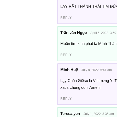
LẠY RẤT THÁNH TRÁI TIM Đ
REPLY
Trần văn Ngọc
April 6, 2023, 3:5
Muốn tìm kinh phạt tạ Mình Thán
REPLY
Minh Huệ
July 8, 2022, 5:41 am
Lạy Chúa Giêsu là Vị Lương Y đầ
xacs chúng con. Amen!
REPLY
Teresa yen
July 1, 2022, 3:35 am