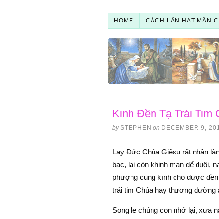
HOME
CÁCH LẦN HẠT MÂN C
Kinh Đền Tạ Trái Tim
by
STEPHEN
on
DECEMBER 9, 20
Lạy Ðức Chúa Giêsu rất nhân lành
bạc, lại còn khinh mạn dể duôi, 
phượng cung kính cho được đền v
trái tim Chúa hay thương dường 
Song le chúng con nhớ lại, xưa n