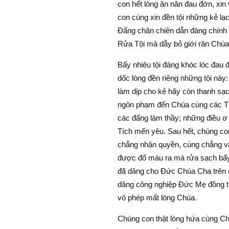
con hết lòng ăn năn đau đớn, xin
con cùng xin đền tội những kẻ lạc
Ðấng chăn chiên dẫn đàng chính 
Rửa Tội mà dẫy bỏ giới răn Chúa 
Bấy nhiêu tội đáng khóc lóc đau đ
dốc lòng đền riêng những tội này
làm dịp cho kẻ hãy còn thanh sạch
ngôn phạm đến Chúa cùng các Th
các đấng làm thầy; những điều ơ
Tích mến yêu. Sau hết, chúng co
chẳng nhận quyền, cùng chẳng vâ
được đổ máu ra mà rửa sạch bấy n
đã dâng cho Ðức Chúa Cha trên câ
dâng công nghiệp Ðức Mẹ đồng tr
vô phép mất lòng Chúa.
Chúng con thật lòng hứa cùng Ch