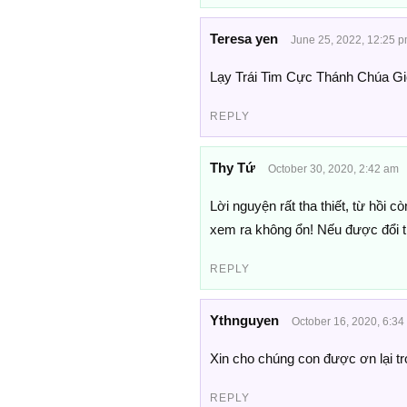
Teresa yen
June 25, 2022, 12:25 
Lạy Trái Tim Cực Thánh Chúa Gi
REPLY
Thy Tứ
October 30, 2020, 2:42 am
Lời nguyện rất tha thiết, từ hồi 
xem ra không ổn! Nếu được đổi t
REPLY
Ythnguyen
October 16, 2020, 6:34
Xin cho chúng con được ơn lại 
REPLY