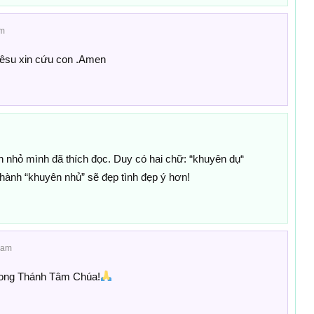
pm
êsu xin cứu con .Amen
còn nhỏ mình đã thích đọc. Duy có hai chữ: “khuyên dụ“
hành “khuyên nhủ” sẽ đẹp tình đẹp ý hơn!
 am
trong Thánh Tâm Chúa!