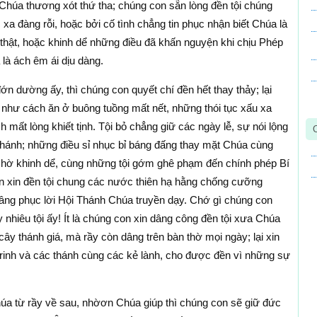
 Chúa thương xót thứ tha; chúng con sẵn lòng đền tội chúng
 xa đàng rỗi, hoặc bởi cố tình chẳng tin phục nhận biết Chúa là
thật, hoặc khinh dể những điều đã khấn nguyện khi chịu Phép
là ách êm ái dịu dàng.
ớn dường ấy, thì chúng con quyết chí đền hết thay thảy; lại
: như cách ăn ở buông tuồng mất nết, những thói tục xấu xa
 mất lòng khiết tịnh. Tội bỏ chẳng giữ các ngày lễ, sự nói lộng
ánh; những điều sỉ nhục bỉ báng đấng thay mặt Chúa cùng
 hờ khinh dể, cùng những tội gớm ghê phạm đến chính phép Bí
n xin đền tội chung các nước thiên hạ hằng chống cưỡng
ng phục lời Hội Thánh Chúa truyền dạy. Chớ gì chúng con
hiêu tội ấy! Ít là chúng con xin dâng công đền tội xưa Chúa
y thánh giá, mà rầy còn dâng trên bàn thờ mọi ngày; lại xin
inh và các thánh cùng các kẻ lành, cho được đền vì những sự
úa từ rầy về sau, nhờơn Chúa giúp thì chúng con sẽ giữ đức