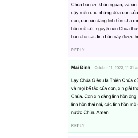
Chúa ban ơn khôn ngoan, và xin C
cậy mến cho những đứa con của co
con, con xin dâng linh hồn cha mẹ 
hồn mồ côi, nguyện xin Chúa thươ
ban cho các linh hồn này được 
REPLY
Mai Đinh
October 11, 2023, 11:31 
Lạy Chúa Giêsu là Thiên Chúa củ
và mọi bế tắc của con, xin giải 
Chúa. Con xin dâng linh hồn ông 
linh hồn thai nhi, các linh hồn m
nước Chúa. Amen
REPLY