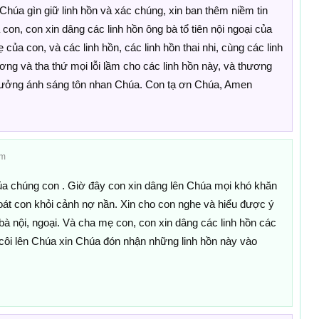
húa gìn giữ linh hồn và xác chúng, xin ban thêm niềm tin
n, con xin dâng các linh hồn ông bà tổ tiên nội ngoại của
của con, và các linh hồn, các linh hồn thai nhi, cùng các linh
ng và tha thứ mọi lỗi lầm cho các linh hồn này, và thương
hưởng ánh sáng tôn nhan Chúa. Con tạ ơn Chúa, Amen
am
a chúng con . Giờ đây con xin dâng lên Chúa mọi khó khăn
thoát con khỏi cảnh nợ nần. Xin cho con nghe và hiểu được ý
bà nội, ngoại. Và cha mẹ con, con xin dâng các linh hồn các
ồ côi lên Chúa xin Chúa đón nhận những linh hồn này vào