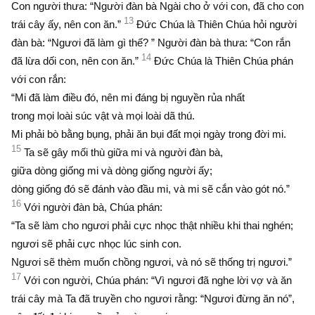
Con người thưa: “Người đàn bà Ngài cho ở với con, đã cho con
13
trái cây ấy, nên con ăn.”
Ðức Chúa là Thiên Chúa hỏi người
đàn bà: “Ngươi đã làm gì thế? ” Người đàn bà thưa: “Con rắn
14
đã lừa dối con, nên con ăn.”
Ðức Chúa là Thiên Chúa phán
với con rắn:
“Mi đã làm điều đó, nên mi đáng bị nguyền rủa nhất
trong mọi loài súc vật và mọi loài dã thú.
Mi phải bò bằng bụng, phải ăn bụi đất mọi ngày trong đời mi.
15
Ta sẽ gây mối thù giữa mi và người đàn bà,
giữa dòng giống mi và dòng giống người ấy;
dòng giống đó sẽ đánh vào đầu mi, và mi sẽ cắn vào gót nó.”
16
Với người đàn bà, Chúa phán:
“Ta sẽ làm cho ngươi phải cực nhọc thật nhiều khi thai nghén;
ngươi sẽ phải cực nhọc lúc sinh con.
Ngươi sẽ thèm muốn chồng ngươi, và nó sẽ thống trị ngươi.”
17
Với con người, Chúa phán: “Vì ngươi đã nghe lời vợ và ăn
trái cây mà Ta đã truyền cho ngươi rằng: “Ngươi đừng ăn nó”,