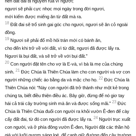
nên đất đai bị nguyền rủa vì ngươi;
ngươi sẽ phải cực nhọc mọi ngày trong đời ngươi,
mới kiếm được miếng ăn từ đất mà ra.
18
Ðất đai sẽ trổ sinh gai góc cho ngươi, ngươi sẽ ăn cỏ ngoài
đồng.
19
Ngươi sẽ phải đổ mồ hôi trán mới có bánh ăn,
cho đến khi trở về với đất, vì từ đất, ngươi đã được lấy ra.
Ngươi là bụi đất, và sẽ trở về với bụi đất.”
20
Con người đặt tên cho vợ là E-và, vì bà là mẹ của chúng
21
sinh.
Ðức Chúa là Thiên Chúa làm cho con người và vợ con
22
người những chiếc áo bằng da và mặc cho họ.
Ðức Chúa là
Thiên Chúa nói: “Này con người đã trở thành như một kẻ trong
chúng ta, biết điều thiện điều ác. Bây giờ, đừng để nó giơ tay
23
hái cả trái cây trường sinh mà ăn và được sống mãi.”
Ðức
Chúa là Thiên Chúa đuổi con người ra khỏi vườn Ê-đen để cày
24
cấy đất đai, từ đó con người đã được lấy ra.
Người trục xuất
con người, và ở phía đông vườn Ê-đen, Người đặt các thần hộ
giá với lưỡi gươm sáng loé, để canh giữ đường đến cây trường