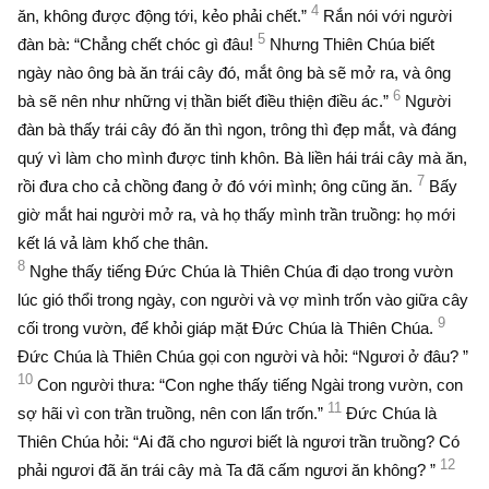
4
ăn, không được động tới, kẻo phải chết.”
Rắn nói với người
5
đàn bà: “Chẳng chết chóc gì đâu!
Nhưng Thiên Chúa biết
ngày nào ông bà ăn trái cây đó, mắt ông bà sẽ mở ra, và ông
6
bà sẽ nên như những vị thần biết điều thiện điều ác.”
Người
đàn bà thấy trái cây đó ăn thì ngon, trông thì đẹp mắt, và đáng
quý vì làm cho mình được tinh khôn. Bà liền hái trái cây mà ăn,
7
rồi đưa cho cả chồng đang ở đó với mình; ông cũng ăn.
Bấy
giờ mắt hai người mở ra, và họ thấy mình trần truồng: họ mới
kết lá vả làm khố che thân.
8
Nghe thấy tiếng Ðức Chúa là Thiên Chúa đi dạo trong vườn
lúc gió thổi trong ngày, con người và vợ mình trốn vào giữa cây
9
cối trong vườn, để khỏi giáp mặt Ðức Chúa là Thiên Chúa.
Ðức Chúa là Thiên Chúa gọi con người và hỏi: “Ngươi ở đâu? ”
10
Con người thưa: “Con nghe thấy tiếng Ngài trong vườn, con
11
sợ hãi vì con trần truồng, nên con lẩn trốn.”
Ðức Chúa là
Thiên Chúa hỏi: “Ai đã cho ngươi biết là ngươi trần truồng? Có
12
phải ngươi đã ăn trái cây mà Ta đã cấm ngươi ăn không? ”