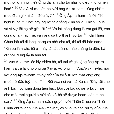
một tội lớn như thế? Ông đã làm cho tôi những điều không nên
10
làm! ”
Vua A-vi-me-léc nói với ông Áp-ra-ham: “Ông nhắm
11
mục đích gì khi làm điều ấy? ”
Ông Áp-ra-ham trả lời: “Tôi
nghĩ bụng: “Ở nơi này người ta chẳng kính sợ gì Thiên Chúa,
12
và vì vợ tôi họ sẽ giết tôi.”
Vả lại, nàng đúng là em gái tôi, con
13
cùng cha khác mẹ, và nàng đã trở thành vợ tôi.
Khi Thiên
Chúa bắt tôi đi lang thang xa nhà cha tôi, thì tôi đã bảo nàng:
“Xin bà làm cho tôi ơn này là bất cứ nơi nào chúng ta đến, bà
cứ nói: “Ông ấy là anh tôi.”
14
Vua A-vi-me-léc lấy chiên bò, tôi trai tớ gái tặng ông Áp-ra-
15
ham và trả lại cho ông bà Xa-ra, vợ ông.
Vua A-vi-me-léc nói
với ông Áp-ra-ham: “Này đất của tôi ở trước mặt ông; ông
16
muốn ở đâu tuỳ thích.”
Rồi vua nói với bà Xa-ra: “Ðây tôi cho
anh bà một ngàn đồng tiền bạc. Ðối với bà, đó sẽ là bức màn
che mắt mọi người ở với bà, và bà sẽ được hoàn toàn minh
17
oan.”
Ông Áp-ra-ham cầu nguyện với Thiên Chúa và Thiên
Chúa chữa lành vua A-vi-me-léc, vợ vua và các nữ tỳ của vua,
18