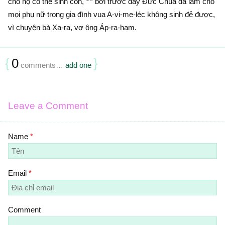
cho họ có thể sinh con,
bởi trước đấy Ðức Chúa đã làm cho
mọi phụ nữ trong gia đình vua A-vi-me-léc không sinh đẻ được,
vì chuyện bà Xa-ra, vợ ông Áp-ra-ham.
{
0
}
comments…
add one
Leave a Comment
Name
*
Email
*
Comment