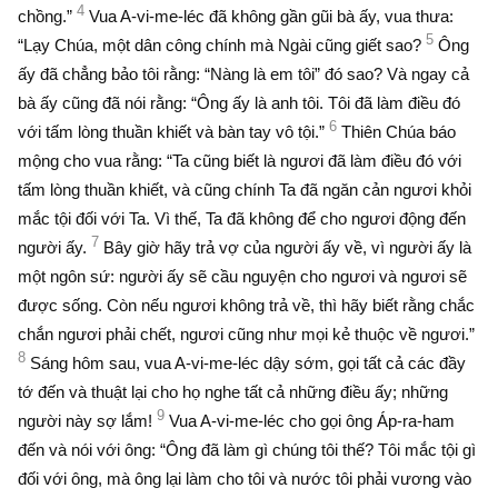
4
chồng.”
Vua A-vi-me-léc đã không gần gũi bà ấy, vua thưa:
5
“Lạy Chúa, một dân công chính mà Ngài cũng giết sao?
Ông
ấy đã chẳng bảo tôi rằng: “Nàng là em tôi” đó sao? Và ngay cả
bà ấy cũng đã nói rằng: “Ông ấy là anh tôi. Tôi đã làm điều đó
6
với tấm lòng thuần khiết và bàn tay vô tội.”
Thiên Chúa báo
mộng cho vua rằng: “Ta cũng biết là ngươi đã làm điều đó với
tấm lòng thuần khiết, và cũng chính Ta đã ngăn cản ngươi khỏi
mắc tội đối với Ta. Vì thế, Ta đã không để cho ngươi động đến
7
người ấy.
Bây giờ hãy trả vợ của người ấy về, vì người ấy là
một ngôn sứ: người ấy sẽ cầu nguyện cho ngươi và ngươi sẽ
được sống. Còn nếu ngươi không trả về, thì hãy biết rằng chắc
chắn ngươi phải chết, ngươi cũng như mọi kẻ thuộc về ngươi.”
8
Sáng hôm sau, vua A-vi-me-léc dậy sớm, gọi tất cả các đầy
tớ đến và thuật lại cho họ nghe tất cả những điều ấy; những
9
người này sợ lắm!
Vua A-vi-me-léc cho gọi ông Áp-ra-ham
đến và nói với ông: “Ông đã làm gì chúng tôi thế? Tôi mắc tội gì
đối với ông, mà ông lại làm cho tôi và nước tôi phải vương vào