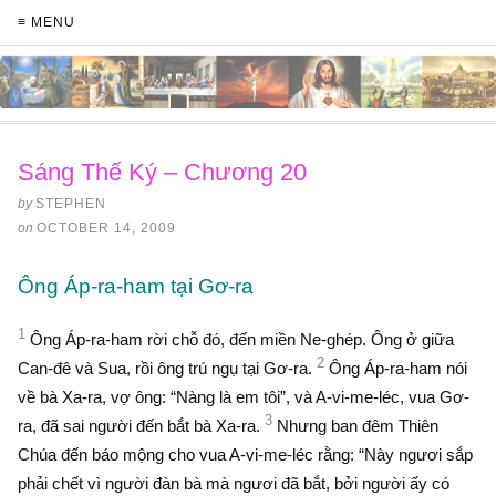
≡ MENU
Sáng Thế Ký – Chương 20
by
STEPHEN
on
OCTOBER 14, 2009
Ông Áp-ra-ham tại Gơ-ra
1
Ông Áp-ra-ham rời chỗ đó, đến miền Ne-ghép. Ông ở giữa
2
Can-đê và Sua, rồi ông trú ngụ tại Gơ-ra.
Ông Áp-ra-ham nói
về bà Xa-ra, vợ ông: “Nàng là em tôi”, và A-vi-me-léc, vua Gơ-
3
ra, đã sai người đến bắt bà Xa-ra.
Nhưng ban đêm Thiên
Chúa đến báo mộng cho vua A-vi-me-léc rằng: “Này ngươi sắp
phải chết vì người đàn bà mà ngươi đã bắt, bởi người ấy có