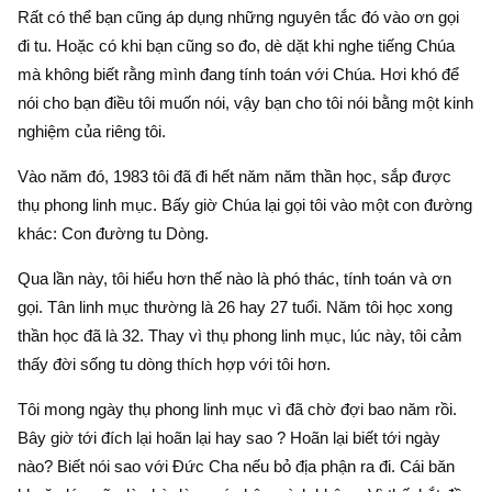
Rất có thể bạn cũng áp dụng những nguyên tắc đó vào ơn gọi
đi tu. Hoặc có khi bạn cũng so đo, dè dặt khi nghe tiếng Chúa
mà không biết rằng mình đang tính toán với Chúa. Hơi khó để
nói cho bạn điều tôi muốn nói, vậy bạn cho tôi nói bằng một kinh
nghiệm của riêng tôi.
Vào năm đó, 1983 tôi đã đi hết năm năm thần học, sắp được
thụ phong linh mục. Bấy giờ Chúa lại gọi tôi vào một con đường
khác: Con đường tu Dòng.
Qua lần này, tôi hiểu hơn thế nào là phó thác, tính toán và ơn
gọi. Tân linh mục thường là 26 hay 27 tuổi. Năm tôi học xong
thần học đã là 32. Thay vì thụ phong linh mục, lúc này, tôi cảm
thấy đời sống tu dòng thích hợp với tôi hơn.
Tôi mong ngày thụ phong linh mục vì đã chờ đợi bao năm rồi.
Bây giờ tới đích lại hoãn lại hay sao ? Hoãn lại biết tới ngày
nào? Biết nói sao với Đức Cha nếu bỏ địa phận ra đi. Cái băn