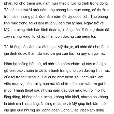
phận, tôi chờ thêm sáu năm nữa theo chương trình trong dòng.
Tất cả sau mười một năm, thụ phong linh mục xong, có thường
trú nhân, nhưng phải đợi năm năm để lấy quốc tịch. Thụ phong
linh mục xong, tôi đi làm mục vụ bên trại tỵ nạn. Ngày trở về
Mỹ, chương trình bảo lãnh đoàn tụ không còn. Điều dự đoán đã
xảy ra như vậy. Tôi chấp nhận con đường của riêng tôi.
Tôi không bảo lãnh gia đình qua Mỹ được, tôi nhìn đó như là cả
gia đình được tham dự vào ơn gọi của tôi. Tôi quý ơn gọi này.
Nhìn lại những bến bờ, tôi nhờ sáu năm chậm lại này mà gặp
gỡ biết bao chuẩn bị tốt làm hành trang cho con đường linh mục
của tôi trong tương lai. Lại cũng nhờ thêm sáu năm nữa làm
việc mục vụ bên trại tỵ nạn mà tôi chìm sâu hơn vào ơn gọi linh
mục. Thanh thoát sau những năm đầu đời mục vụ, rồi mơ hồ
lãng đãng, không hẳn sương, không hẳn khói, nhưng nó không
là bình minh rất sáng. Những mùa hè về Mỹ giúp tĩnh tâm, có
dịp ghé qua những nơi cộng đoàn Công Giáo Việt Nam đông