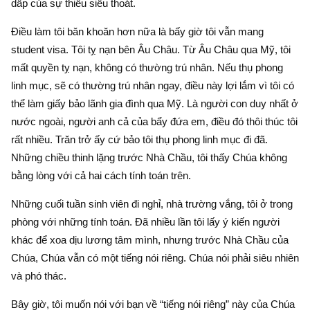
dấp của sự thiếu siêu thoát.
Điều làm tôi băn khoăn hơn nữa là bấy giờ tôi vẫn mang
student visa. Tôi tỵ nạn bên Âu Châu. Từ Âu Châu qua Mỹ, tôi
mất quyền tỵ nạn, không có thường trú nhân. Nếu thụ phong
linh mục, sẽ có thường trú nhân ngay, điều này lợi lắm vì tôi có
thể làm giấy bảo lãnh gia đình qua Mỹ. Là người con duy nhất ở
nước ngoài, người anh cả của bẩy đứa em, điều đó thôi thúc tôi
rất nhiều. Trăn trở ấy cứ bảo tôi thụ phong linh mục đi đã.
Những chiều thinh lặng trước Nhà Chầu, tôi thấy Chúa không
bằng lòng với cả hai cách tính toán trên.
Những cuối tuần sinh viên đi nghỉ, nhà trường vắng, tôi ở trong
phòng với những tính toán. Đã nhiều lần tôi lấy ý kiến người
khác để xoa dịu lương tâm mình, nhưng trước Nhà Chầu của
Chúa, Chúa vẫn có một tiếng nói riêng. Chúa nói phải siêu nhiên
và phó thác.
Bây giờ, tôi muốn nói với bạn về “tiếng nói riêng” này của Chúa