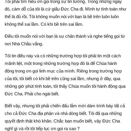
Tôi phải tìm hiểu ơn gọi trong sự tin tưởng. Trong những ngày
đó, cám dỗ của tôi là cứ giấu Đức Cha đi. Mình tự tính toán như
thế là đủ rồi. Tôi không muốn nói với bạn là bề trên luôn luôn
không thể sai lầm. Có khi bề trên sai lầm.
Điều tôi muốn nói với bạn là sự chân thành và nghe tiếng gọi từ
nơi Nhà Chầu vắng.
Tôi tin điều này và có những trường hợp tôi phải tin một cách
mãnh liệt, một trong những trường hợp đó là để Chúa hành
động trong ơn gọi linh mục của mình. Riêng trong trường hợp
của tôi, tôi biết có khi bề trên cũng sai lầm, nhưng ở đây, qua
những giờ phút tính toán, tôi thấy Chúa muốn tôi hành động qua
Đức Cha. Phải cho ngài biết.
Biết vậy, nhưng tôi phải chiến đấu lắm mới dám trình bày tất cả
cho cả Đức Cha địa phận và nhà dòng biết. Tôi đã qua những
quyết định thật khó khăn. Chắc bạn muốn biết, vậy Đức Cha
nghĩ gì và rồi tôi tiếp tục ơn gọi ra sao ?