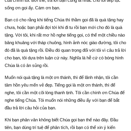
của chính tôi. Bởi thế, trả lời bạn cũng là nhắc cho tôi tiếp tục
sống ơn gọi ấy. Cám ơn bạn.
Bạn có cho rằng khi tiếng Chúa thì thầm gọi đã là quà tặng hay
chưa, hoặc bạn phải đợi tới khi đi tu rồi bạn mới cho đó là quà
tặng. Với tôi, khi rất mơ hồ nghe tiếng gọi, có thể một chiều nào
bâng khuâng với tháp chuông, hình ảnh nóc giáo đường, tôi cho
đó đã là quà tặng rồi. Điều đó quan trọng đối với tôi vì câu trả lời
cho bạn, tôi dựa trên luận cứ này. Nghĩa là hễ cứ có bóng hình
Chúa là có ân sủng rồi.
Muốn nói quà tặng là một ơn thánh, thì để lãnh nhận, tôi cần
tâm hồn yêu mến vẻ đẹp. Tiếng gọi là một ơn thánh, thì để
nghe, tôi cần một cõi lòng thanh tịnh. Tôi cần chính ơn Chúa để
nghe tiếng Chúa. Tôi muốn nói những điều ấy với bạn để bắt
đầu trả lời câu hỏi của bạn.
Khi bạn phân vân không biết Chúa gọi bạn thế nào đây. Đầu
tiên, bạn dùng trí tuệ để phân tích, rồi bạn có thể xin ý kiến