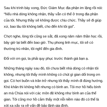
Sau khi trình bày xong, Đức Giám Mục địa phận im lặng rồi nói:
“Nếu nhà dòng không nhận, thầy vẫn có thể ở trong địa phận
của tôi. Nhưng thầy sẽ không được chịu chức. Thầy sẽ đi giúp
xứ, bao lâu tôi không biết, cho đến khi tôi gọi”.
Chợt nghe, lòng tôi cũng se sắt, đã xong năm năm thần học rồi,
bây giờ lại biết đến bao giờ. Thụ phong linh mục, tôi sẽ có
thường trú nhân, tôi nghĩ đến gia đình.
Đối với ơn gọi, ta phải quy phục trước thánh giá bạn ạ.
Những tháng ngày sau đó, tôi chưa biết nhà dòng có nhận tôi
không, nhưng tôi thấy mình không có chút gì gian dối trong ơn
gọi. Có hơi buồn và trăn trở nhưng tôi thấy mình đi đúng hướng.
Khó khăn thì không hết nhưng có bình an. Tôi mơ hồ hiểu bình
an mà Chúa nói với các môn đệ không như bình an của thế
gian. Tôi cũng mơ hồ cảm thấy một nỗi niềm nào đó có thể là
xót xa xẩy ra về vấn đề bảo lãnh gia đình.