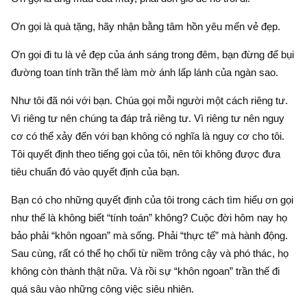
Ơn gọi là quà tặng, hãy nhận bằng tâm hồn yêu mến vẻ đẹp.
Ơn gọi đi tu là vẻ đẹp của ánh sáng trong đêm, bạn đừng để bụi
đường toan tính trần thế làm mờ ánh lấp lánh của ngàn sao.
Như tôi đã nói với bạn. Chúa gọi mỗi người một cách riêng tư.
Vì riêng tư nên chúng ta đáp trả riêng tư. Vì riêng tư nên nguy
cơ có thể xảy đến với bạn không có nghĩa là nguy cơ cho tôi.
Tôi quyết định theo tiếng gọi của tôi, nên tôi không được đưa
tiêu chuẩn đó vào quyết định của bạn.
Bạn có cho những quyết định của tôi trong cách tìm hiểu ơn gọi
như thế là không biết “tính toán” không? Cuộc đời hôm nay họ
bảo phải “khôn ngoan” mà sống. Phải “thực tế” mà hành động.
Sau cùng, rất có thể họ chối từ niềm trông cậy và phó thác, họ
không còn thành thật nữa. Và rồi sự “khôn ngoan” trần thế đi
quá sâu vào những công việc siêu nhiên.