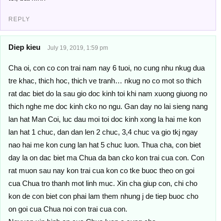
REPLY
Diep kieu
July 19, 2019, 1:59 pm
Cha oi, con co con trai nam nay 6 tuoi, no cung nhu nkug dua
tre khac, thich hoc, thich ve tranh… nkug no co mot so thich
rat dac biet do la sau gio doc kinh toi khi nam xuong giuong no
thich nghe me doc kinh cko no ngu. Gan day no lai sieng nang
lan hat Man Coi, luc dau moi toi doc kinh xong la hai me kon
lan hat 1 chuc, dan dan len 2 chuc, 3,4 chuc va gio tkj ngay
nao hai me kon cung lan hat 5 chuc luon. Thua cha, con biet
day la on dac biet ma Chua da ban cko kon trai cua con. Con
rat muon sau nay kon trai cua kon co tke buoc theo on goi
cua Chua tro thanh mot linh muc. Xin cha giup con, chi cho
kon de con biet con phai lam them nhung j de tiep buoc cho
on goi cua Chua noi con trai cua con.