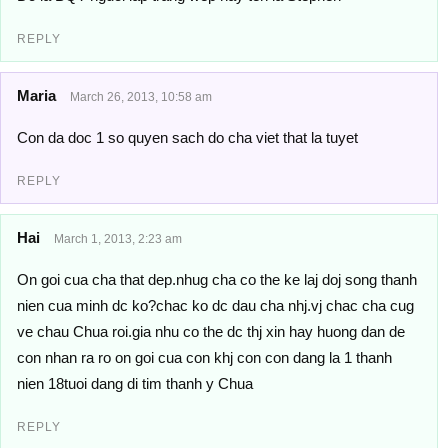
REPLY
Maria
March 26, 2013, 10:58 am
Con da doc 1 so quyen sach do cha viet that la tuyet
REPLY
Hai
March 1, 2013, 2:23 am
On goi cua cha that dep.nhug cha co the ke laj doj song thanh
nien cua minh dc ko?chac ko dc dau cha nhj.vj chac cha cug
ve chau Chua roi.gia nhu co the dc thj xin hay huong dan de
con nhan ra ro on goi cua con khj con con dang la 1 thanh
nien 18tuoi dang di tim thanh y Chua
REPLY