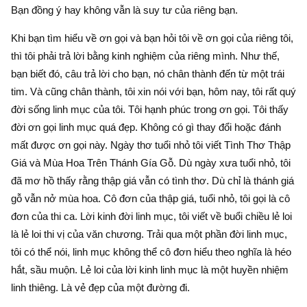
Bạn đồng ý hay không vẫn là suy tư của riêng bạn.
Khi bạn tìm hiểu về ơn gọi và bạn hỏi tôi về ơn gọi của riêng tôi,
thì tôi phải trả lời bằng kinh nghiệm của riêng mình. Như thế,
bạn biết đó, câu trả lời cho bạn, nó chân thành đến từ một trái
tim. Và cũng chân thành, tôi xin nói với bạn, hôm nay, tôi rất quý
đời sống linh mục của tôi. Tôi hạnh phúc trong ơn gọi. Tôi thấy
đời ơn gọi linh mục quá đẹp. Không có gì thay đổi hoặc đánh
mất được ơn gọi này. Ngày thơ tuổi nhỏ tôi viết Tình Thơ Thập
Giá và Mùa Hoa Trên Thánh Gía Gỗ. Dù ngày xưa tuổi nhỏ, tôi
đã mơ hồ thấy rằng thập giá vẫn có tình thơ. Dù chỉ là thánh giá
gỗ vẫn nở mùa hoa. Cô đơn của thập giá, tuổi nhỏ, tôi gọi là cô
đơn của thi ca. Lời kinh đời linh mục, tôi viết về buổi chiều lẻ loi
là lẻ loi thi vị của văn chương. Trải qua một phần đời linh mục,
tôi có thể nói, linh mục không thể cô đơn hiểu theo nghĩa là héo
hắt, sầu muộn. Lẻ loi của lời kinh linh mục là một huyền nhiệm
linh thiêng. Là vẻ đẹp của một đường đi.