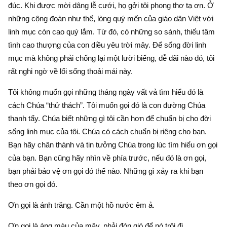
đúc. Khi được mời dâng lễ cưới, họ gởi tôi phong thơ tạ ơn. Ở
những cộng đoàn như thế, lòng quý mến của giáo dân Việt với
linh mục còn cao quý lắm. Từ đó, có những so sánh, thiếu tâm
tình cao thượng của con diều yêu trời mây. Để sống đời linh
mục mà không phải chống lại một lười biếng, dễ dãi nào đó, tôi
rất nghi ngờ về lối sống thoải mái này.
Tôi không muốn gọi những tháng ngày vất vả tìm hiểu đó là
cách Chúa “thử thách”. Tôi muốn gọi đó là con đường Chúa
thanh tẩy. Chúa biết những gì tôi cần hơn để chuẩn bị cho đời
sống linh mục của tôi. Chúa có cách chuẩn bị riêng cho bạn.
Bạn hãy chân thành và tin tưởng Chúa trong lúc tìm hiểu ơn gọi
của bạn. Bạn cũng hãy nhìn về phía trước, nếu đó là ơn gọi,
bạn phải bảo vệ ơn gọi đó thế nào. Những gì xảy ra khi bạn
theo ơn gọi đó.
Ơn gọi là ánh trăng. Cần một hồ nước êm ả.
Ơn gọi là áng màu của mây, phải đón gió để nó trôi đi.