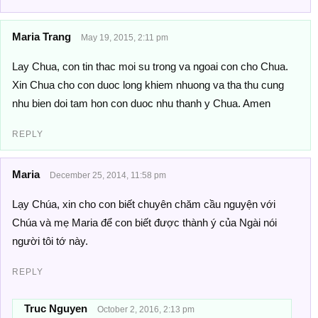
Maria Trang
May 19, 2015, 2:11 pm
Lay Chua, con tin thac moi su trong va ngoai con cho Chua.
Xin Chua cho con duoc long khiem nhuong va tha thu cung
nhu bien doi tam hon con duoc nhu thanh y Chua. Amen
REPLY
Maria
December 25, 2014, 11:58 pm
Lạy Chúa, xin cho con biết chuyên chăm cầu nguyện với
Chúa và mẹ Maria để con biết được thành ý của Ngài nói
người tôi tớ này.
REPLY
Truc Nguyen
October 2, 2016, 2:13 pm