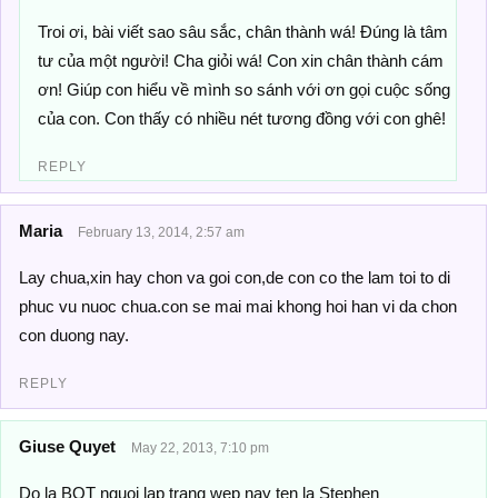
Troi ơi, bài viết sao sâu sắc, chân thành wá! Đúng là tâm
tư của một người! Cha giỏi wá! Con xin chân thành cám
ơn! Giúp con hiểu về mình so sánh với ơn gọi cuộc sống
của con. Con thấy có nhiều nét tương đồng với con ghê!
REPLY
Maria
February 13, 2014, 2:57 am
Lay chua,xin hay chon va goi con,de con co the lam toi to di
phuc vu nuoc chua.con se mai mai khong hoi han vi da chon
con duong nay.
REPLY
Giuse Quyet
May 22, 2013, 7:10 pm
Do la BQT nguoi lap trang wep nay ten la Stephen