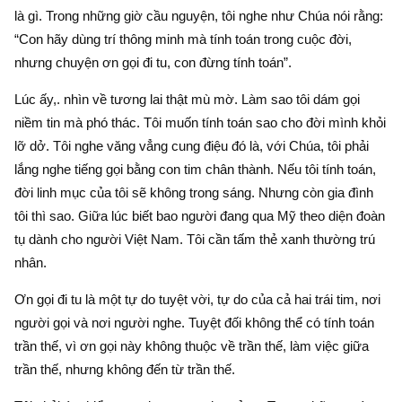
là gì. Trong những giờ cầu nguyện, tôi nghe như Chúa nói rằng:
“Con hãy dùng trí thông minh mà tính toán trong cuộc đời,
nhưng chuyện ơn gọi đi tu, con đừng tính toán”.
Lúc ấy,. nhìn về tương lai thật mù mờ. Làm sao tôi dám gọi
niềm tin mà phó thác. Tôi muốn tính toán sao cho đời mình khỏi
lỡ dở. Tôi nghe văng vẳng cung điệu đó là, với Chúa, tôi phải
lắng nghe tiếng gọi bằng con tim chân thành. Nếu tôi tính toán,
đời linh mục của tôi sẽ không trong sáng. Nhưng còn gia đình
tôi thì sao. Giữa lúc biết bao người đang qua Mỹ theo diện đoàn
tụ dành cho người Việt Nam. Tôi cần tấm thẻ xanh thường trú
nhân.
Ơn gọi đi tu là một tự do tuyệt vời, tự do của cả hai trái tim, nơi
người gọi và nơi người nghe. Tuyệt đối không thể có tính toán
trần thế, vì ơn gọi này không thuộc về trần thế, làm việc giữa
trần thế, nhưng không đến từ trần thế.