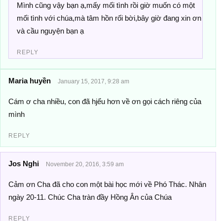
Mình cũng vậy bạn ạ,mấy mối tình rồi giờ muốn có một
mối tình với chúa,mà tâm hồn rối bời,bây giờ đang xin ơn
và cầu nguyện bạn ạ
REPLY
Maria huyền
January 15, 2017, 9:28 am
Cám ơ cha nhiều, con đã hjểu hơn về ơn gọi cách riêng của
mình
REPLY
Jos Nghi
November 20, 2016, 3:59 am
Cảm ơn Cha đã cho con một bài học mới về Phó Thác. Nhân
ngày 20-11. Chúc Cha tràn đầy Hồng Ân của Chúa
REPLY