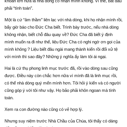
khoăn lớn nữa là nhà dòng có nhận mình không. Vì thế, bắt đầu
phải “tính toán”.
Một là cứ “âm thầm” liên lạc với nhà dòng, khi họ nhận mình rồi,
bấy giờ báo cho Đức Cha biết. Trình bày trước, nếu nhà dòng
không nhận, biết chỗ đâu quay về? Đức Cha đã biết ý định
mình muốn ra đi như thế, liệu Đức Cha có nghi ngờ ơn gọi của
mình không ? Liệu biết đâu ngài mang thành kiến rồi đối xử tệ
với mình thì sao đây? Những ý nghĩa ấy làm tôi ái ngại.
Hai là cứ thụ phong linh mục trước đã, rồi vào dòng sau cũng
được. Điều này còn chắc hơn nữa vì mình đã là linh mục rồi,
có thể nhà dòng quý mến mình hơn. Tôi hỏi ý kiến và có người
cũng góp ý với tôi như vậy. Họ bảo phải khôn ngoan mà tính
toán.
Xem ra con đường nào cũng có vẻ hợp lý.
Nhưng suy niệm trước Nhà Chầu của Chúa, tôi thấy có dáng