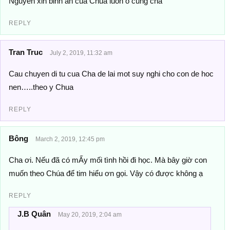
Nguyen xin binh an cua Chua luon o cung cha
REPLY
Tran Truc
July 2, 2019, 11:32 am
Cau chuyen di tu cua Cha de lai mot suy nghi cho con de hoc
nen…..theo y Chua
REPLY
Bông
March 2, 2019, 12:45 pm
Cha ơi. Nếu đã có mẤy mối tình hồi đi học. Mà bây giờ con
muốn theo Chúa để tim hiểu ơn gọi. Vậy có được không ạ
REPLY
J.B Quân
May 20, 2019, 2:04 am