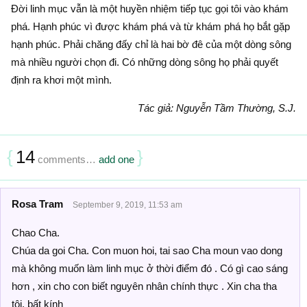
Đời linh mục vẫn là một huyền nhiệm tiếp tục gọi tôi vào khám
phá. Hạnh phúc vì được khám phá và từ khám phá họ bắt gặp
hạnh phúc. Phải chăng đấy chỉ là hai bờ đê của một dòng sông
mà nhiều người chọn đi. Có những dòng sông họ phải quyết
định ra khơi một mình.
Tác giả: Nguyễn Tầm Thường, S.J.
{
14
}
comments…
add one
Rosa Tram
September 9, 2019, 11:53 am
Chao Cha.
Chúa da goi Cha. Con muon hoi, tai sao Cha moun vao dong
mà không muốn làm linh mục ở thời điểm đó . Có gì cao sáng
hơn , xin cho con biết nguyên nhân chính thực . Xin cha tha
tôi, bất kính