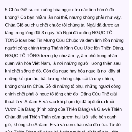
5-Chúa Giê-su có xuống hỏa ngục cứu các linh hồn ở đó
không? Có bạn nhầm lẫn nói thế, nhưng không phải như vậy.
Chúa Giê-su chịu chết chuộc tội chúng ta. Ngài đã được an
táng trong lòng đất 3 ngày. Và Ngài đã xuống NGỤC TỔ
TÔNG loan báo Tin Mừng Cứu Chuộc và đem linh hồn những
người công chính trong Thánh Kinh Cựu Ước lên Thiên Đàng.
NGỤC TỔ TÔNG tương tự như âm ty, âm phủ trong nhãn
quan văn hóa Việt Nam, là nơi những người lương thiện sau
khi chết sống ở đó. Còn địa ngục hay hỏa ngục là nơi đầy ải
những kẻ gian ác, bất lương không chịu cải tà quy chính,
không chịu tin Chúa. Sở dĩ những tổ phụ, những người công
chính chết phải ở ngục tổ tông chờ đợi Đấng Cứu Thế giải
thoát là vì A-đam E-và sau khi phạm tội đã bị đuổi ra khỏi
Vườn Địa Đàng (hình bóng của Thiên Đàng) và Gia-vê Thiên
Chúa đã sai Thiên Thần cầm gươm hai lưỡi sắc bén canh
giữ, không cho A-đam, E-và và con cháu vào đó nữa. Từ đó