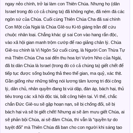
ngay nẻo chính, trở lại làm con Thiên Chúa. Nhưng họ (dân
Israel trong đó có cả chúng ta) đã không nghe, đã ném đá các
ngôn sứ của Chúa. Cuối cùng Thiên Chúa Cha đã sai chính
Con Một của Ngài là Chúa GIê-su Ki-tô giáng trần để cứu
chuộc nhân loại. Chẳng khác gì sai Con vào hang rắn độc,
vào xã hội gian manh trộm cướp để rao giảng chân lý. Chúa
Giê-su chính là Vị Ngôn Sứ cuối cùng, là Người Con Thừa Tự
mà Thiên Chúa Cha sai đến thu hoa lợi Vườn Nho của Ngài,
đã bị dân Chúa là Israel (trong đó có cả chúng ta) giết chết để
tiếp tục được sống buông thả theo thế gian, ma quỷ, xác thịt.
Gần giống như những tiếng nói lương tâm lương tri đòi công
lý, dân chủ, nhân quyền đang bị vùi dập, đàn áp, bách hại, thủ
tiêu trong các xã hội độc tài, bất công hiện tại. Vì thế, chắc
chắn Đức Giê-su sẽ gặp hoạn nạn, sẽ bị chống đối, sẽ bị
bách hại và sẽ bi giết chết! Nhưng ai sẽ âm mưu giết Chúa, ai
sẽ phản bội Chúa, ai sẽ đâm Chúa, thì vẫn là “quyền tự do
tuyệt đối” mà Thiên Chúa đã ban cho con người khi sáng tạo