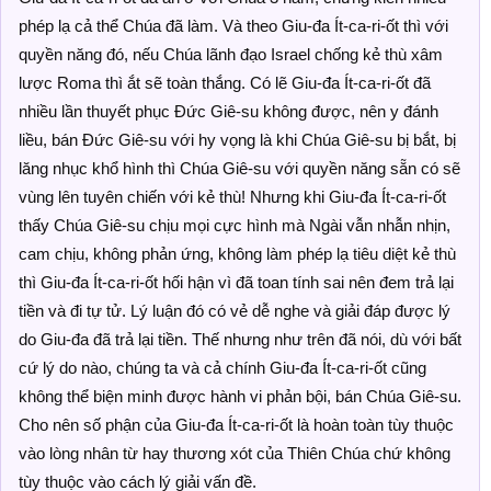
phép lạ cả thể Chúa đã làm. Và theo Giu-đa Ít-ca-ri-ốt thì với
quyền năng đó, nếu Chúa lãnh đạo Israel chống kẻ thù xâm
lược Roma thì ắt sẽ toàn thắng. Có lẽ Giu-đa Ít-ca-ri-ốt đã
nhiều lần thuyết phục Đức Giê-su không được, nên y đánh
liều, bán Đức Giê-su với hy vọng là khi Chúa Giê-su bị bắt, bị
lăng nhục khổ hình thì Chúa Giê-su với quyền năng sẵn có sẽ
vùng lên tuyên chiến với kẻ thù! Nhưng khi Giu-đa Ít-ca-ri-ốt
thấy Chúa Giê-su chịu mọi cực hình mà Ngài vẫn nhẫn nhịn,
cam chịu, không phản ứng, không làm phép lạ tiêu diệt kẻ thù
thì Giu-đa Ít-ca-ri-ốt hối hận vì đã toan tính sai nên đem trả lại
tiền và đi tự tử. Lý luận đó có vẻ dễ nghe và giải đáp được lý
do Giu-đa đã trả lại tiền. Thế nhưng như trên đã nói, dù với bất
cứ lý do nào, chúng ta và cả chính Giu-đa Ít-ca-ri-ốt cũng
không thể biện minh được hành vi phản bội, bán Chúa Giê-su.
Cho nên số phận của Giu-đa Ít-ca-ri-ốt là hoàn toàn tùy thuộc
vào lòng nhân từ hay thương xót của Thiên Chúa chứ không
tùy thuộc vào cách lý giải vấn đề.