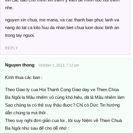
nhe.
nguyen xin chua, me maria, va cac thanh ban phuc lanh va
nang do tat ca kito huu da nhan biet chua luon duoc binh an
trong tay nguoi.
REPLY
Nguyen thong
October 1, 2013, 7:12 pm
Kính thua các ban :
Theo Giao ly cua Hoi Thanh Cong Giao day ve Thien Chúa
Ba Ngôi la Mâu nhiêm vô cùng khó hiêu, dā là Mâu nhiêm làm
Sao chúng ta có thê suy tháu đuợc? Chỉ có Dức Tin hướng
dẫn chúng ta mà thôi .
Theo suy nghi đơn giản cua toi , tôi suy Niệm về Thien Chuá
Ba Ngôi như sau để cho dễ nhớ :