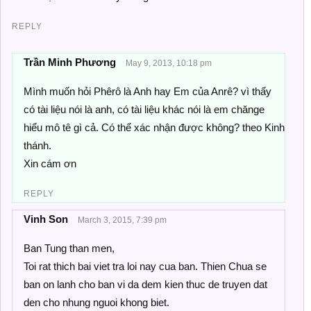
REPLY
Trần Minh Phương
May 9, 2013, 10:18 pm
Mình muốn hỏi Phêrô là Anh hay Em của Anrê? vì thấy
có tài liệu nói là anh, có tài liệu khác nói là em chănge
hiểu mô tê gì cả. Có thể xác nhận được không? theo Kinh
thánh.
Xin cám ơn
REPLY
Vinh Son
March 3, 2015, 7:39 pm
Ban Tung than men,
Toi rat thich bai viet tra loi nay cua ban. Thien Chua se
ban on lanh cho ban vi da dem kien thuc de truyen dat
den cho nhung nguoi khong biet.