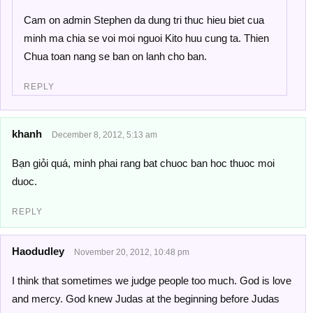
Cam on admin Stephen da dung tri thuc hieu biet cua
minh ma chia se voi moi nguoi Kito huu cung ta. Thien
Chua toan nang se ban on lanh cho ban.
REPLY
khanh
December 8, 2012, 5:13 am
Bạn giỏi quá, minh phai rang bat chuoc ban hoc thuoc moi
duoc.
REPLY
Haodudley
November 20, 2012, 10:48 pm
I think that sometimes we judge people too much. God is love
and mercy. God knew Judas at the beginning before Judas