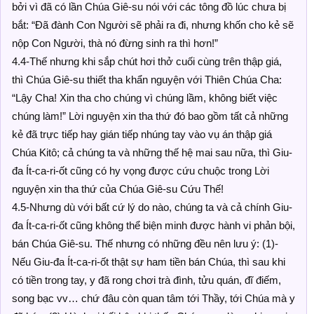
bởi vì đã có lần Chúa Giê-su nói với các tông đồ lúc chưa bị
bắt: “Đã đành Con Người sẽ phải ra đi, nhưng khốn cho kẻ sẽ
nộp Con Người, thà nó đừng sinh ra thì hơn!”
4.4-Thế nhưng khi sắp chút hơi thở cuối cùng trên thập giá,
thì Chúa Giê-su thiết tha khẩn nguyện với Thiên Chúa Cha:
“Lậy Cha! Xin tha cho chúng vì chúng lầm, không biết việc
chúng làm!” Lời nguyện xin tha thứ đó bao gồm tất cả những
kẻ đã trực tiếp hay gián tiếp nhúng tay vào vụ án thập giá
Chúa Kitô; cả chúng ta và những thế hệ mai sau nữa, thì Giu-
đa Ít-ca-ri-ốt cũng có hy vọng được cứu chuộc trong Lời
nguyện xin tha thứ của Chúa Giê-su Cứu Thế!
4.5-Nhưng dù với bất cứ lý do nào, chúng ta và cả chính Giu-
đa Ít-ca-ri-ốt cũng không thể biện minh được hành vi phản bội,
bán Chúa Giê-su. Thế nhưng có những đều nên lưu ý: (1)-
Nếu Giu-đa Ít-ca-ri-ốt thật sự ham tiền bán Chúa, thì sau khi
có tiền trong tay, y đã rong chơi trà đình, tửu quán, đĩ điếm,
song bạc vv… chứ đâu còn quan tâm tới Thầy, tới Chúa mà y