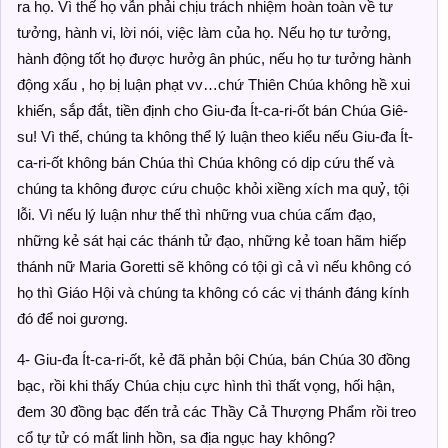
ra họ. Vì thế họ vẫn phải chịu trách nhiệm hoàn toàn về tư
tưởng, hành vi, lời nói, việc làm của họ. Nếu họ tư tưởng,
hành động tốt họ được hưởg ân phúc, nếu họ tư tưởng hành
động xấu , họ bị luận phạt vv…chứ Thiên Chúa không hề xui
khiến, sắp đắt, tiền định cho Giu-đa Ít-ca-ri-ốt bán Chúa Giê-
su! Vì thế, chúng ta không thể lý luận theo kiểu nếu Giu-đa Ít-
ca-ri-ốt không bán Chúa thì Chúa không có dịp cứu thế và
chúng ta không được cứu chuộc khỏi xiềng xích ma quỷ, tội
lỗi. Vì nếu lý luận như thế thì những vua chúa cấm đạo,
những kẻ sát hại các thánh tử đạo, những kẻ toan hãm hiếp
thánh nữ Maria Goretti sẽ không có tội gì cả vì nếu không có
họ thì Giáo Hội và chúng ta không có các vị thánh đáng kính
đó để noi gương.
4- Giu-đa Ít-ca-ri-ốt, kẻ đã phản bội Chúa, bán Chúa 30 đồng
bạc, rồi khi thấy Chúa chịu cực hình thì thất vọng, hối hận,
đem 30 đồng bạc đến trả các Thầy Cả Thượng Phẩm rồi treo
cổ tự tử có mất linh hồn, sa địa ngục hay không?