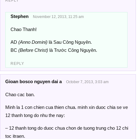
REPLY
Stephen
November 12, 2013, 11:25 am
Chao Thanh!
AD
(Anno Domini)
là Sau Công Nguyên.
BC
(Before Christ)
là Trước Công Nguyên.
REPLY
Gioan bosco nguyen dai a
October 7, 2013, 3:03 am
Chao cac ban.
Minh la 1 con chien cua thien chua. minh xin duoc chia se ve
12 thanh tong do nhu the nay:
– 12 thanh tong do duoc chua chon de tuong trung cho 12 chi
toc itraen.