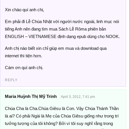
Xin chào quí anh chị,
Em phải đi Lễ Chúa Nhật với người nước ngoài, linh mục nói
tiếng Anh nên đang tìm mua Sách Lễ Rôma phiên bản
ENGLISH – VIETNAMESE định dạng epub dùng cho NOOK.
Anh chị nào biết xin chỉ giúp em mua và download qua
internet thì tiện hơn.
Cám ơn quí anh chị.
REPLY
Maria Huỳnh Thị Mỹ Trinh
April 3, 2012, 7:41 pm
Chúa Cha là Cha.Chúa Giêsu là Con. Vậy Chúa Thánh Thần
là ai? Có phải Ngài là Mẹ của Chúa Giêsu giống như trong trí
tưởng tượng của tôi không? Bởi vì tôi suy nghĩ rằng trong