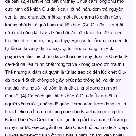
đã bán. (2)-Hành vi hối hận khi thấy Chúa cam lòng chịu mọi
cực hình đã khiến Giu-đa Ít-ca-ri-ốt hối hận, đem trả nguyên
vẹn túi bạc chưa tiêu một xu một cắc, chứng tỏ phần nào y
không phải là kẻ quá ham mê tiền bạc. (3)- Giu-đa Ít-ca-ri-ốt
có lỗi rất nặng là thay vì sám hối, ăn năn khóc lóc để xin ơn
tha thứ như Phê-rô, thì y đã tuyệt vọng vì tội lỗi quá lớn nên đi
tự tử (có lẽ với ý định chuộc lại tội lỗi quá năng mà y đã
phạm) và như thế chúng ta có thói quen suy đoán là Giu-đa Ít-
ca-ri-ốt đã liều mình chết trong tội và không được ơn tha thứ.
Thế nhưng ai dám cả quyết là từ lúc treo cổ đến lúc chết Giu-
đa Ít-ca-ri-ốt đã không có giây phút nào thống hối và xin ơn
tha thứ như người kẻ trộm lành đã cùng bị đóng đinh với
Chúa?! (4)-Có cách giải thích khác là Giu-đa Ít-ca-ri-ốt là
người yêu nước, chống đế quốc Roma xâm lược đang cai trị
Israel. Giu-đa Ít-ca-ri-ốt cũng như dân Israel đang mong đợi
Đấng Thiên Sai Cứu Thế trần tục đến giải thoát dân khỏi vòng
nô lệ như Môi-sê đã giải thoát dân Chúa khỏi ách nô lệ Ai Cập.
Giu-đa Ít-ca-ri-ốt đã ăn ở với Chúa 3 năm, chứng kiến nhiều