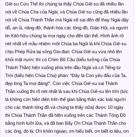
Giê-su Cứu Thế thì chúng ta thấy Chúa Giê-su đã nhiều lần
nói về Chúa Cha của Ngài, và Chúa Giê-su cũng đã nhiều lần
nói về Chúa Thánh Thần mà Ngài sẽ sai đến để thay Ngài dậy
dỗ, an ủi, nâng đỡ, thánh hóa các tông đồ, Giáo Hội, và người
tin Kitô-hữu chúng ta mọi ngày cho đến tận thế. Hình ảnh rõ
nét nhất về mầu nhiệm một Chúa ba Ngôi là khi Chúa Giê-su
chịu Phép Rửa tại sông Gio-đan: Chúa Giê-su vừa nhô lên
khỏi mặt nước thì có Chim Bồ Câu (biểu tưởng của Chúa
Thánh Thần) hiện xuống phía trên đầu Ngài và có Tiếng từ
Trời (biểu hiện Chúa Cha) phán: “Đây là Con yêu đấu của Ta,
đẹp lòng Ta mọi đàng!”. Còn việc Chúa Giê-su sai Thánh
Thần xuống thì rõ nét nhất là sau khi Chúa Giê-su lên trời (tức
là không còn hiện diện trên thế gian bằng thân xác loài người
cho các thánh tông đồ và chúng ta thấy nữa) được 10 ngày
thì Chúa Thánh Thần đã hiện xuống trên các Thánh Tông Đồ
bằng hình lưỡi lửa, và đã ban Bẩy Ơn Chúa Thánh Thần cho
các ông, đó là: Ơn khôn ngoan, ơn hiểu biết, ơn biết lo liệu, ơn