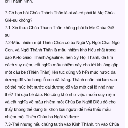
lời Thánh Kinh.
7-Có bạn hỏi Chúa Thánh Thần là ai và có phải là Mẹ Chúa
Giê-su không?
7.1-Xin thưa Chúa Thánh Thần không phải là Mẹ Chúa Giê-
su.
7.2-Mầu nhiệm một Thiên Chúa có ba Ngôi Vị: Ngôi Cha, Ngôi
Con, và Ngôi Thánh Thần là mầu nhiệm khó hiểu nhất trong
đạo Ki-tô Giáo. Thánh Agautine, Tiến Sỹ Hội Thánh, đã tìm
cách suy niệm, cắt nghĩa mầu nhiệm này cho tới khi ông gặp
một cậu bé (Thiên Thần) liên tục dùng vỏ hến múc nước đại
dương đổ vào hang lỗ con dã tràng. Thánh nhân hỏi làm sao
có thể múc hết nước đại dương đổ vào một cái lỗ nhỏ như
thế? Thì cậu bé đáp: Nó cũng khó như việc muốn suy niệm
và cắt nghĩa về mầu nhiệm một Chúa Ba Ngôi! Điều đó cho
thấy không thể dung trí khôn loài người để hiểu thấu mẩu
nhiệm một Thiên Chúa ba Ngôi Vị được.
7.3-Thế nhưng nếu chúng ta tin vào Kinh Thánh, tin vào Chúa