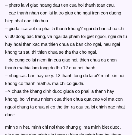
– phero la vi giao hoang dau tien cua hoi thanh toan cau.
– cac thanh nhan con lai la tro giup cho ngai tren con duong
hiep nhat cac kito huu.
– giuda itcaraot co phai la thanh khong? ngai da ban chua chi
vi 30 dong bac trang, va ngai da pham toi giet nguoi, ngai da tu
huy hoai than xac ma thien chua da ban cho ngai, neu ngai
khong tu sat. thi thien chua se tha thu cho ngai.
– de cung co lai niem tin cua giao hoi, thien chua da chon
thanh mathia lam tong do thu 12 cua hoi thanh.
– nhug cac ban hay de y. 12 thanh tong do la ai? minh xin noi
khong co thanh mathia. ma chi co giuda.
=> chua the khang dinh duoc giuda co phai la thanh hay
khong. boi vi mau nhiem cua thien chua qua cao voi ma con
nguoi chung ta chua ai co the tim ra cau tra loi chinh xac nhat
duoc.
minh xin het. minh chi noi theo nhung gi ma minh biet duoc.
xin cac ban cho minh xin them y kien de minh hoc hoi them