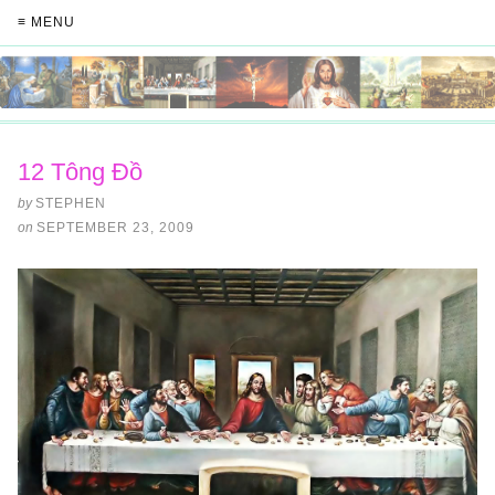
≡ MENU
12 Tông Đồ
by
STEPHEN
on
SEPTEMBER 23, 2009