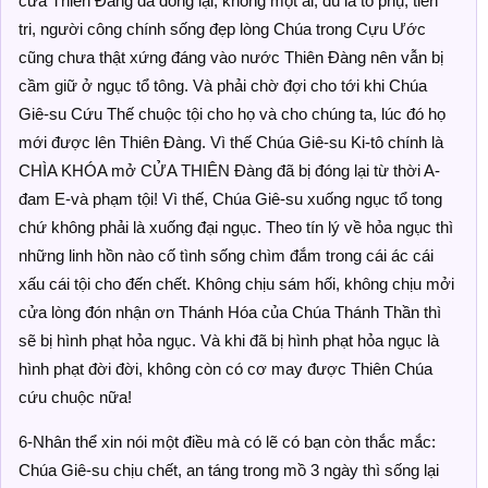
cửa Thiên Đàng đã đóng lại, không một ai, dù là tổ phụ, tiên
tri, người công chính sống đẹp lòng Chúa trong Cựu Ước
cũng chưa thật xứng đáng vào nước Thiên Đàng nên vẫn bị
cầm giữ ở ngục tổ tông. Và phải chờ đợi cho tới khi Chúa
Giê-su Cứu Thế chuộc tội cho họ và cho chúng ta, lúc đó họ
mới được lên Thiên Đàng. Vì thế Chúa Giê-su Ki-tô chính là
CHÌA KHÓA mở CỬA THIÊN Đàng đã bị đóng lại từ thời A-
đam E-và phạm tội! Vì thế, Chúa Giê-su xuống ngục tổ tong
chứ không phải là xuống đại ngục. Theo tín lý về hỏa ngục thì
những linh hồn nào cố tình sống chìm đắm trong cái ác cái
xấu cái tội cho đến chết. Không chịu sám hối, không chịu mởi
cửa lòng đón nhận ơn Thánh Hóa của Chúa Thánh Thần thì
sẽ bị hình phạt hỏa ngục. Và khi đã bị hình phạt hỏa ngục là
hình phạt đời đời, không còn có cơ may được Thiên Chúa
cứu chuộc nữa!
6-Nhân thể xin nói một điều mà có lẽ có bạn còn thắc mắc:
Chúa Giê-su chịu chết, an táng trong mồ 3 ngày thì sống lại