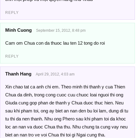
REPLY
Minh Cuong
September 15, 2012, 8:48 pm
Cam om Chua con da thuoc lau ten 12 tong do roi
REPLY
Thanh Hang
April 29, 2012, 4:03 am
Xin chao tat ca anh chi em. Theo minh thi thanh y cua Thien
Chua da dinh, trong cong cuoc cuu chuoc loai nguoi thi ong
Giuda cung gop phan de thanh y Chua duoc thuc hien. Neu
sau khi pham toi, ong ay biet an nan den bu loi lam, dung di tu
tu thi da nen thanh. Nhu ong Phero sau khi pham toi da khoc
loc an nan va duoc Chua tha thu. Nhu chung ta cung vay neu
biet an nan tro ve voi Chua thi toi gi Ngai cung tha.