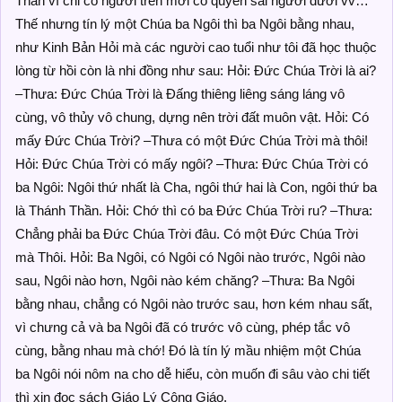
Thần vì chỉ có người trên mới có quyền sai người dưới vv…
Thế nhưng tín lý một Chúa ba Ngôi thì ba Ngôi bằng nhau,
như Kinh Bản Hỏi mà các người cao tuổi như tôi đã học thuộc
lòng từ hồi còn là nhi đồng như sau: Hỏi: Đức Chúa Trời là ai?
–Thưa: Đức Chúa Trời là Đấng thiêng liêng sáng láng vô
cùng, vô thủy vô chung, dựng nên trời đất muôn vật. Hỏi: Có
mấy Đức Chúa Trời? –Thưa có một Đức Chúa Trời mà thôi!
Hỏi: Đức Chúa Trời có mấy ngôi? –Thưa: Đức Chúa Trời có
ba Ngôi: Ngôi thứ nhất là Cha, ngôi thứ hai là Con, ngôi thứ ba
là Thánh Thần. Hỏi: Chớ thì có ba Đức Chúa Trời ru? –Thưa:
Chẳng phải ba Đức Chúa Trời đâu. Có một Đức Chúa Trời
mà Thôi. Hỏi: Ba Ngôi, có Ngôi có Ngôi nào trước, Ngôi nào
sau, Ngôi nào hơn, Ngôi nào kém chăng? –Thưa: Ba Ngôi
bằng nhau, chẳng có Ngôi nào trước sau, hơn kém nhau sất,
vì chưng cả và ba Ngôi đã có trước vô cùng, phép tắc vô
cùng, bằng nhau mà chớ! Đó là tín lý mầu nhiệm một Chúa
ba Ngôi nói nôm na cho dễ hiểu, còn muốn đi sâu vào chi tiết
thì xin đọc sách Giáo Lý Công Giáo.