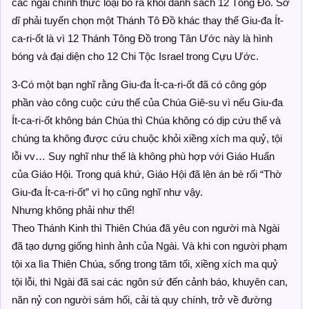
các ngài chính thức loại bỏ ra khỏi danh sách 12 Tông Đồ. Sở
dĩ phải tuyển chọn một Thánh Tô Đồ khác thay thế Giu-đa Ít-
ca-ri-ốt là vì 12 Thánh Tông Đồ trong Tân Ước này là hình
bóng và đại diện cho 12 Chi Tộc Israel trong Cựu Ước.
3-Có một bạn nghĩ rằng Giu-đa Ít-ca-ri-ốt đã có công góp
phần vào công cuộc cứu thế của Chúa Giê-su vì nếu Giu-đa
Ít-ca-ri-ốt không bán Chúa thì Chúa không có dịp cứu thế và
chúng ta không được cứu chuộc khỏi xiềng xích ma quỷ, tội
lỗi vv… Suy nghĩ như thế là không phù hợp với Giáo Huấn
của Giáo Hội. Trong quá khứ, Giáo Hội đã lên án bè rối “Thờ
Giu-đa Ít-ca-ri-ốt” vì họ cũng nghĩ như vậy.
Nhưng không phải như thế!
Theo Thánh Kinh thì Thiên Chúa đã yêu con người mà Ngài
đã tạo dựng giống hình ảnh của Ngài. Và khi con người phạm
tội xa lìa Thiên Chúa, sống trong tăm tối, xiềng xích ma quỷ
tội lỗi, thì Ngài đã sai các ngôn sứ đến cảnh báo, khuyên can,
năn nỷ con người sám hối, cải tà quy chính, trở về đường