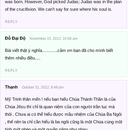
was born. However, God picked Judas; Judas was in the plan
of the crucifixion. We can’t say for sure where his soul is.
REPLY
Đỗ Đại Độ
November 15, 2012, 10:06 am
Bài viết thật ý nghĩa………..cảm ơn bạn đã cho mình biết
thêm nhiều điều….
REPLY
Thạnh
October 31, 2012, 9:48 pm
Mỹ Trinh thân mến ! nếu bạn hiểu Chúa Thánh Thần là của
Chúa Jêsu thì chỉ là quan niệm của con người trần tục mà
thôi . Chưa ai có thể hiểu được mầu nhiệm của Chúa Ba Ngôi
, thế nên ta chỉ cần hiểu là ba ngôi cũng là một Chúa cùng một
tính một phép và một quyền năng như nhau