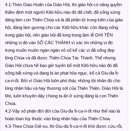
4.1-Theo Giáo Huấn của Giáo Hội, thì giáo hội có năng quyền
thẩm định một người Kitô-hữu nào đó đã chết, đã sống xứng
đáng làm con Thiên Chúa và là đã phần tử trung kiên của giáo
hội, đáng làm gương cho các Kitô-hữu khác còn đang sống
trong giáo hội, nên giáo hội đã long trọng làm lễ GHI TÊN
những vị đó vào SỔ CÁC THÁNH vì xác tín những vị đó
trong muôn muôn ngàn ngàn vô số kể các vị đã sống đẹp
lòng Chúa và đã được Thiên Chúa Tác Thánh. Thế nhưng
Giáo Hội chưa hề bao giờ tuyên bố một Kitô-hữu nào đó đã
sống bất xứng và đang bị án phạt hỏa ngục, kể cả Giu-đa Ít-
ca-ri-ốt. Bởi vì Giáo Hội luôn phó thác những tội nhân đó cho
lòng nhân hậu và hay thương sót của Thiên Thiên. Giáo Hội là
Mẹ, luôn khuyên dậy chúng ta ăn ở xứng đáng là con Thiên
Chúa.
4.2-Vậy số phận đời đời của Giu-đa Ít-ca-ri-ốt như thế nào là
hoàn tòan tùy thuộc vào lòng nhân hậu của Thiên Chúa.
4.3-Theo Chúa Giê-su, thì Giu-đa Ít-ca-ri-ốt khó được cứu rỗi,