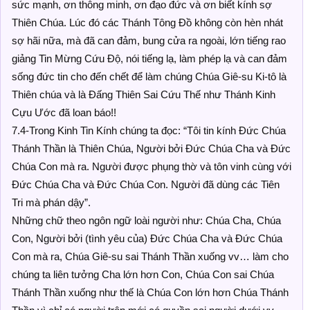
sức mạnh, ơn thông minh, ơn đạo đức và ơn biết kính sợ
Thiên Chúa. Lúc đó các Thánh Tông Đồ không còn hèn nhát
sợ hãi nữa, mà đã can đảm, bung cửa ra ngoài, lớn tiếng rao
giảng Tin Mừng Cứu Độ, nói tiếng lạ, làm phép lạ và can đảm
sống đức tin cho đến chết để làm chúng Chúa Giê-su Ki-tô là
Thiên chúa và là Đấng Thiên Sai Cứu Thế như Thánh Kinh
Cựu Ước đã loan báo!!
7.4-Trong Kinh Tin Kính chúng ta đọc: “Tôi tin kính Đức Chúa
Thánh Thần là Thiên Chúa, Người bởi Đức Chúa Cha và Đức
Chúa Con mà ra. Người được phụng thờ và tôn vinh cùng với
Đức Chúa Cha và Đức Chúa Con. Người đã dùng các Tiên
Tri mà phán dậy”.
Những chữ theo ngôn ngữ loài người như: Chúa Cha, Chúa
Con, Người bởi (tình yêu của) Đức Chúa Cha và Đức Chúa
Con mà ra, Chúa Giê-su sai Thánh Thần xuống vv… làm cho
chúng ta liên tưởng Cha lớn hơn Con, Chúa Con sai Chúa
Thánh Thần xuống như thế là Chúa Con lớn hơn Chúa Thánh