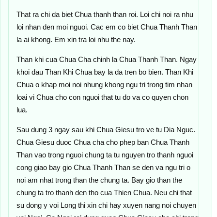
That ra chi da biet Chua thanh than roi. Loi chi noi ra nhu
loi nhan den moi nguoi. Cac em co biet Chua Thanh Than
la ai khong. Em xin tra loi nhu the nay.
Than khi cua Chua Cha chinh la Chua Thanh Than. Ngay
khoi dau Than Khi Chua bay la da tren bo bien. Than Khi
Chua o khap moi noi nhung khong ngu tri trong tim nhan
loai vi Chua cho con nguoi that tu do va co quyen chon
lua.
Sau dung 3 ngay sau khi Chua Giesu tro ve tu Dia Nguc.
Chua Giesu duoc Chua cha cho phep ban Chua Thanh
Than vao trong nguoi chung ta tu nguyen tro thanh nguoi
cong giao bay gio Chua Thanh Than se den va ngu tri o
noi am nhat trong than the chung ta. Bay gio than the
chung ta tro thanh den tho cua Thien Chua. Neu chi that
su dong y voi Long thi xin chi hay xuyen nang noi chuyen