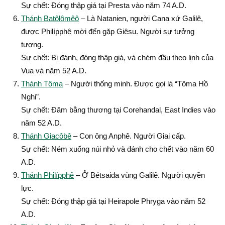
Sự chết: Ðóng thập giá tại Presta vào năm 74 A.D.
Thánh Batôlômêô
– Là Natanien, người Cana xứ Galilê,
được Philípphê mời đến gặp Giêsu. Người sự tưởng
tượng.
Sự chết: Bị đánh, đóng thập giá, và chém đầu theo lịnh của
Vua và năm 52 A.D.
Thánh Tôma
– Người thống minh. Ðược gọi là “Tôma Hồ
Nghi”.
Sự chết: Ðâm bằng thương tại Corehandal, East Indies vào
năm 52 A.D.
Thánh Giacôbê
– Con ông Anphê. Người Giai cấp.
Sự chết: Ném xuống núi nhỏ và đánh cho chết vào năm 60
A.D.
Thánh Philípphê
– Ở Bétsaiđa vùng Galilê. Người quyền
lực.
Sự chết: Ðóng thập giá tại Heirapole Phryga vào năm 52
A.D.