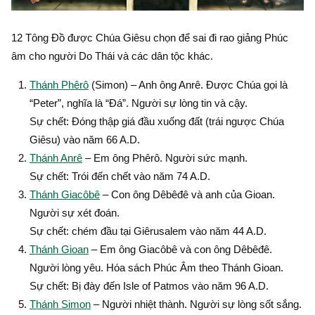
12 Tông Đồ được Chúa Giêsu chọn để sai đi rao giảng Phúc
âm cho người Do Thái và các dân tộc khác.
Thánh Phêrô
(Simon) – Anh ông Anrê. Ðược Chúa gọi là
“Peter”, nghĩa là “Ðá”. Người sự lòng tin và cậy.
Sự chết: Ðóng thập giá đầu xuống đất (trái ngược Chúa
Giêsu) vào năm 66 A.D.
Thánh Anrê
– Em ông Phêrô. Người sức mạnh.
Sự chết: Trói đến chết vào năm 74 A.D.
Thánh Giacôbê
– Con ông Dêbêđê và anh của Gioan.
Người sự xét đoán.
Sự chết: chém đầu tại Giêrusalem vào năm 44 A.D.
Thánh Gioan
– Em ông Giacôbê và con ông Dêbêđê.
Người lòng yêu. Hóa sách Phúc Âm theo Thánh Gioan.
Sự chết: Bị đày đến Isle of Patmos vào năm 96 A.D.
Thánh Simon
– Người nhiệt thành. Người sự lòng sốt sắng.