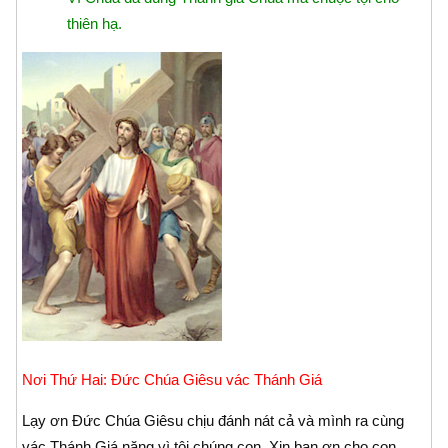
thiên hạ.
Nơi Thứ Hai: Ðức Chúa Giêsu vác Thánh Giá
Lạy ơn Ðức Chúa Giêsu chịu đánh nát cả và mình ra cùng
vác Thánh Giá nặng vì tội chúng con. Xin ban ơn cho con