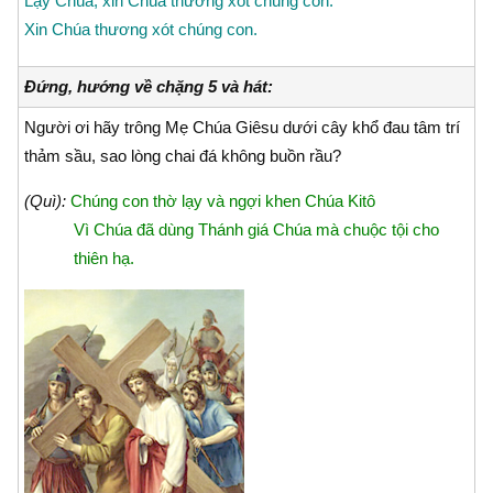
Lạy Chúa, xin Chúa thương xót chúng con.
Xin Chúa thương xót chúng con.
Đứng, hướng về chặng 5 và hát:
Người ơi hãy trông Mẹ Chúa Giêsu dưới cây khổ đau tâm trí
thảm sầu, sao lòng chai đá không buồn rầu?
(Quì):
Chúng con thờ lạy và ngợi khen Chúa Kitô
Vì Chúa đã dùng Thánh giá Chúa mà chuộc tội cho
thiên hạ.