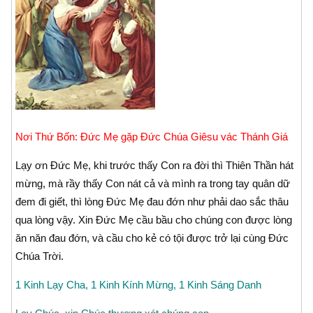
Nơi Thứ Bốn: Ðức Mẹ gặp Ðức Chúa Giêsu vác Thánh Giá
Lạy ơn Ðức Mẹ, khi trước thấy Con ra đời thì Thiên Thần hát
mừng, mà rầy thấy Con nát cả và mình ra trong tay quân dữ
đem đi giết, thì lòng Ðức Mẹ đau đớn như phải dao sắc thâu
qua lòng vậy. Xin Ðức Mẹ cầu bầu cho chúng con được lòng
ăn năn đau đớn, và cầu cho kẻ có tội được trở lại cùng Ðức
Chúa Trời.
1 Kinh Lạy Cha, 1 Kinh Kính Mừng, 1 Kinh Sáng Danh