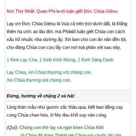
Nơi Thứ Nhất: Quan Phi-la-tô luận giết Ðức Chúa Giêsu
Lạy ơn Ðức Chúa Giêsu là Vua cả trên trời dưới đất, là Ðấng
thiên hạ ước ao lâu đời, mà Philatô luận giết Chúa con cách
xấu hổ nhuốc nha dường ấy. Xin ban cho con ăn năn đền tội,
cho đáng Chúa con cứu lấy con nơi toà phán xét sau này.
1 Kinh Lạy Cha, 1 Kinh Kính Mừng, 1 Kinh Sáng Danh
Lạy Chúa, xin Chúa thương xót chúng con.
Xin Chúa thương xót chúng con.
Đứng, hướng về chặng 2 và hát:
Lòng thân mẫu như gươm sắc thâu qua, biết bao đắng cay
cùng Chúa chan hòa, ôi Mẹ đau khổ suy nào cùng.
(Quì):
Chúng con thờ lạy và ngợi khen Chúa Kitô
Vì Chúa đã dùng Thánh giá Chúa mà chuộc tội cho