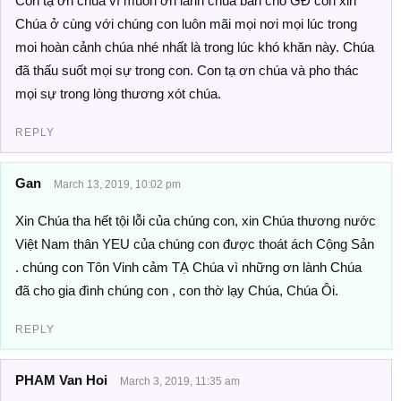
Con tạ ơn chúa vì muon ơn lành chúa ban cho GĐ con xin
Chúa ở cùng với chúng con luôn mãi mọi nơi mọi lúc trong
moi hoàn cảnh chúa nhé nhất là trong lúc khó khăn này. Chúa
đã thấu suốt mọi sự trong con. Con tạ ơn chúa và pho thác
mọi sự trong lòng thương xót chúa.
REPLY
Gan
March 13, 2019, 10:02 pm
Xin Chúa tha hết tội lỗi của chúng con, xin Chúa thương nước
Việt Nam thân YEU của chúng con được thoát ách Cộng Sản
. chúng con Tôn Vinh cảm TẠ Chúa vì những ơn lành Chúa
đã cho gia đình chúng con , con thờ lạy Chúa, Chúa Ôi.
REPLY
PHAM Van Hoi
March 3, 2019, 11:35 am