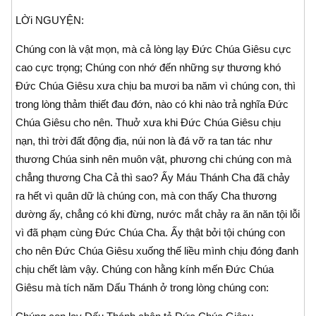
LỜi NGUYỆN:
Chúng con là vật mọn, mà cả lòng lạy Đức Chúa Giêsu cực
cao cực trọng; Chúng con nhớ đến những sự thương khó
Đức Chúa Giêsu xưa chịu ba mươi ba năm vì chúng con, thì
trong lòng thảm thiết đau đớn, nào có khi nào trả nghĩa Đức
Chúa Giêsu cho nên. Thuở xưa khi Đức Chúa Giêsu chịu
nạn, thì trời đất động địa, núi non là đá vỡ ra tan tác như
thương Chúa sinh nên muôn vật, phương chi chúng con mà
chẳng thương Cha Cả thì sao? Ấy Máu Thánh Cha đã chảy
ra hết vì quân dữ là chúng con, mà con thấy Cha thương
dường ấy, chẳng có khi đừng, nước mắt chảy ra ăn năn tội lỗi
vì đã phạm cùng Đức Chúa Cha. Ấy thật bởi tội chúng con
cho nên Đức Chúa Giêsu xuống thế liều mình chịu đóng đanh
chịu chết làm vậy. Chúng con hằng kính mến Đức Chúa
Giêsu mà tích năm Dấu Thánh ở trong lòng chúng con: