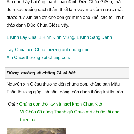
Ai xem thấy hai ông thánh tháo đanh Ðức Chúa Giêsu, mà
đem xác xuống cách thảm thiết làm vậy mà cầm nước mắt
được ru? Xin ban ơn cho con gỡ mình cho khỏi các tội, như
tháo đanh Ðức Chúa Giêsu vậy.
1 Kinh Lạy Cha, 1 Kinh Kính Mừng, 1 Kinh Sáng Danh
Lạy Chúa, xin Chúa thương xót chúng con.
Xin Chúa thương xót chúng con.
Đứng, hướng về chặng 14 và hát:
Nguyện xin Giêsu thương đến chúng con, khấng ban Mẫu
Thân thương giúp linh hồn, công toàn danh thắng khi lìa trần.
(Quì):
Chúng con thờ lạy và ngợi khen Chúa Kitô
Vì Chúa đã dùng Thánh giá Chúa mà chuộc tội cho
thiên hạ.