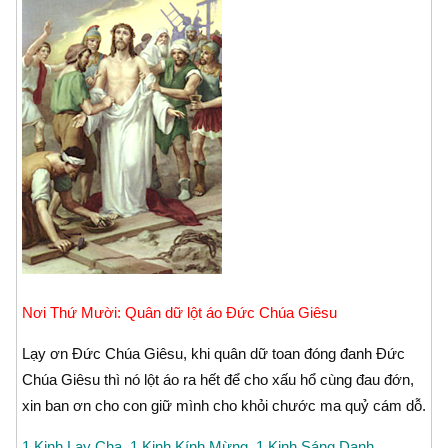
Nơi Thứ Mười: Quân dữ lột áo Ðức Chúa Giêsu
Lạy ơn Ðức Chúa Giêsu, khi quân dữ toan đóng đanh Ðức
Chúa Giêsu thì nó lột áo ra hết để cho xấu hổ cùng đau đớn,
xin ban ơn cho con giữ mình cho khỏi chước ma quỷ cám dỗ.
1 Kinh Lạy Cha, 1 Kinh Kính Mừng, 1 Kinh Sáng Danh