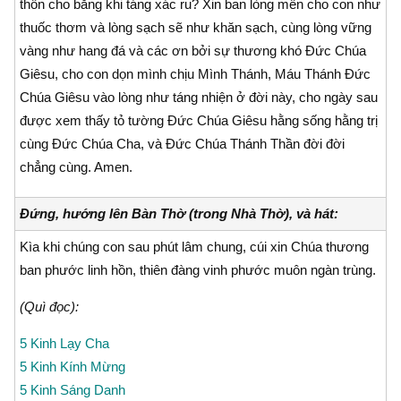
thốn cho bằng khi táng xác ru? Xin ban lòng mến cho con như
thuốc thơm và lòng sạch sẽ như khăn sạch, cùng lòng vững
vàng như hang đá và các ơn bởi sự thương khó Ðức Chúa
Giêsu, cho con dọn mình chịu Mình Thánh, Máu Thánh Ðức
Chúa Giêsu vào lòng như táng nhiện ở đời này, cho ngày sau
được xem thấy tỏ tường Ðức Chúa Giêsu hằng sống hằng trị
cùng Ðức Chúa Cha, và Ðức Chúa Thánh Thần đời đời
chẳng cùng. Amen.
Đứng, hướng lên Bàn Thờ (trong Nhà Thờ), và hát:
Kìa khi chúng con sau phút lâm chung, cúi xin Chúa thương
ban phước linh hồn, thiên đàng vinh phước muôn ngàn trùng.
(Quì đọc):
5 Kinh Lạy Cha
5 Kinh Kính Mừng
5 Kinh Sáng Danh