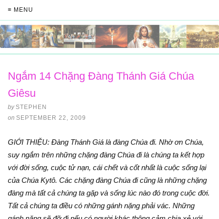
≡ MENU
Ngắm 14 Chặng Đàng Thánh Giá Chúa
Giêsu
by
STEPHEN
on
SEPTEMBER 22, 2009
GIỚI THIỆU: Đàng Thánh Giá là đàng Chúa đi. Nhờ ơn Chúa,
suy ngắm trên những chặng đàng Chúa đi là chúng ta kết hợp
với đời sống, cuộc tử nạn, cái chết và cốt nhất là cuộc sống lại
của Chúa Kytô. Các chặng đàng Chúa đi cũng là những chặng
đàng mà tất cả chúng ta gặp và sống lúc nào đó trong cuộc đời.
Tất cả chúng ta điều có những gánh nặng phải vác. Những
gánh nặng sẽ đỡ đi nếu có người khác thông cảm chia xẻ với