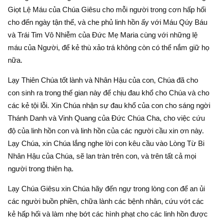
Giọt Lệ Máu của Chúa Giêsu cho mỗi người trong cơn hấp hối
cho đến ngày tận thế, và che phủ linh hồn ấy với Máu Qúy Báu
và Trái Tim Vô Nhiễm của Đức Mẹ Maria cùng với những lệ
máu của Người, để kẻ thù xảo trá không còn có thể nắm giữ họ
nữa.
Lạy Thiên Chúa tốt lành và Nhân Hậu của con, Chúa đã cho
con sinh ra trong thế gian này để chịu đau khổ cho Chúa và cho
các kẻ tội lỗi. Xin Chúa nhận sự đau khổ của con cho sáng ngời
Thánh Danh và Vinh Quang của Đức Chúa Cha, cho việc cứu
độ của linh hồn con và linh hồn của các người cầu xin ơn này.
Lạy Chúa, xin Chúa lắng nghe lời con kêu cầu vào Lòng Từ Bi
Nhân Hậu của Chúa, sẽ lan tràn trên con, và trên tất cả mọi
người trong thiên hạ.
Lạy Chúa Giêsu xin Chúa hãy đến ngự trong lòng con để an ủi
các người buồn phiền, chữa lành các bệnh nhân, cứu vớt các
kẻ hấp hối và làm nhẹ bớt các hình phạt cho các linh hồn được