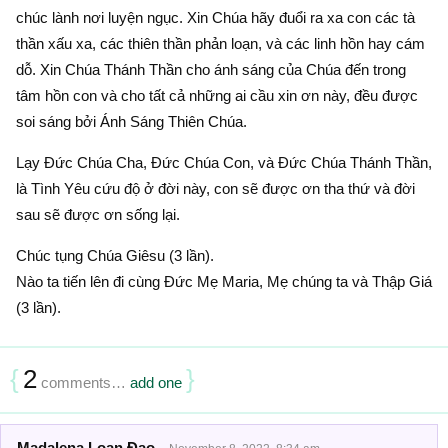
chúc lành nơi luyện ngục. Xin Chúa hãy đuổi ra xa con các tà
thần xấu xa, các thiên thần phản loạn, và các linh hồn hay cám
dỗ. Xin Chúa Thánh Thần cho ánh sáng của Chúa đến trong
tâm hồn con và cho tất cả những ai cầu xin ơn này, đều được
soi sáng bởi Ánh Sáng Thiên Chúa.
Lạy Đức Chúa Cha, Đức Chúa Con, và Đức Chúa Thánh Thần,
là Tình Yêu cứu độ ở đời này, con sẽ được ơn tha thứ và đời
sau sẽ được ơn sống lại.
Chúc tụng Chúa Giêsu (3 lần).
Nào ta tiến lên đi cùng Đức Mẹ Maria, Mẹ chúng ta và Thập Giá
(3 lần).
{
2
}
comments…
add one
Madalena Loan Đao