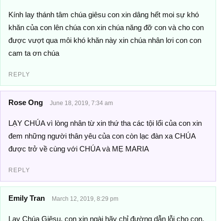
Kính lay thánh tâm chúa giêsu con xin dâng hết moi sự khó
khăn của con lên chúa con xin chúa năng đỡ con và cho con
được vượt qua môi khó khăn này xin chúa nhân lơi con con
cam ta ơn chúa
REPLY
Rose Ong
June 18, 2019, 7:34 am
LẠY CHÚA vì lòng nhân từ xin thứ tha các tội lổi của con xin
đem những người thân yêu của con còn lạc đàn xa CHÚA
được trở về cùng với CHÚA và MẸ MARIA
REPLY
Emily Tran
March 12, 2019, 8:29 pm
Lạy Chúa Giêsu, con xin ngài hãy chỉ đường dẫn lỗi cho con.