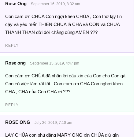
Rose Ong
September 16, 2019, 8:32 am
Con cám ơn CHÚA Con ngợi khen CHÚA , Con thờ lạy tin
cậy và yêu mến THIÊN CHÚA là CHA và CON và CHÚA
THÁNH THẦN đời đời chẳng cùng AMEN ???
REPLY
Rose ong
September 15, 2019, 4:47 pm
Con cám ơn CHÚA đã nhận lời cầu xin của Con cho Con gái
Con có việc làm rất tốt , Con cám ơn CHA Con nghợi khen
CHA , CHA của Con CHA ơi ???
REPLY
ROSE ONG
July 26, 2019, 7:10 am
LẠY CHÚA con phú dâng MARY ONG xin CHÚA giử gìn