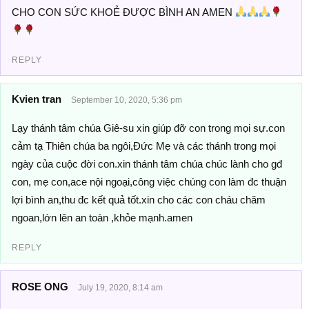
CHO CON SỨC KHOẺ ĐƯỢC BÌNH AN AMEN
REPLY
Kvien tran
September 10, 2020, 5:36 pm
Lạy thánh tâm chúa Giê-su xin giúp đỡ con trong mọi sự.con
cảm tạ Thiên chúa ba ngôi,Đức Mẹ và các thánh trong mọi
ngày của cuộc đời con.xin thánh tâm chúa chúc lành cho gđ
con, mẹ con,ace nội ngoại,công việc chúng con làm đc thuận
lợi bình an,thu đc kết quả tốt.xin cho các con cháu chăm
ngoan,lớn lên an toàn ,khỏe mạnh.amen
REPLY
ROSE ONG
July 19, 2020, 8:14 am