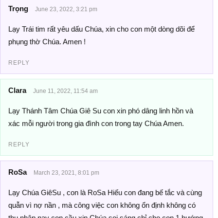
Trọng
June 23, 2022, 3:21 pm
Lạy Trái tim rất yêu dấu Chúa, xin cho con một dòng dõi để
phụng thờ Chúa. Amen !
REPLY
Clara
June 11, 2022, 11:54 am
Lạy Thánh Tâm Chúa Giê Su con xin phó dâng linh hồn và
xác mỗi người trong gia đình con trong tay Chúa Amen.
REPLY
RoSa
March 23, 2021, 8:01 pm
Lạy Chúa GiêSu , con là RoSa Hiếu con đang bế tắc và cùng
quẫn vì nợ nần , mà công việc con không ổn định không có
thu nhập nay con cầu xin Chúa soi sáng chỉ cho con 1 hướng