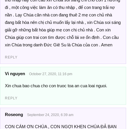
đi , một công việc làm ăn có thu nhập , để con trang trải nợ
nần . Lạy Chúa căn nhà con đang thuê 2 mẹ con chủ nhà
đang bất hòa nên chị chủ muốn lấy lại nhà , xin Chúa soi sáng
giải gỡ những bất hòa giúp mẹ con chị chủ nhà . Con xin
Chúa giúp con trai con tìm được chỗ lái xe ổn định . Con cầu
xin Chúa trong danh Đức Giê Su là Chúa của con . Amen
REPLY
Vi nguyen
October 27, 2020, 11:16 pm
Xin chua bao chua cho con truoc toa an cua loai nguoi.
REPLY
Roseong
September 24, 2020, 6:39 am
CON CÁM ƠN CHÚA , CON NGỢI KHEN CHÚA ĐẢ BAN