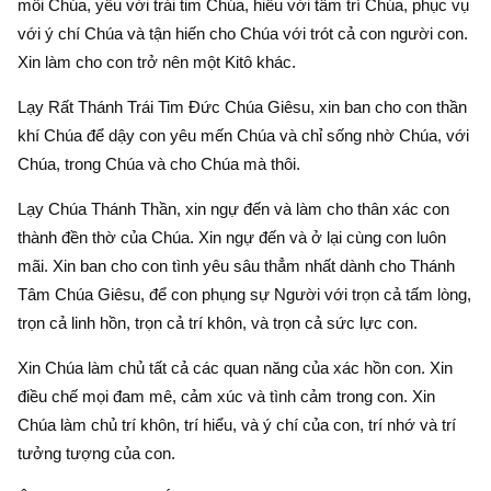
môi Chúa, yêu với trái tim Chúa, hiểu với tâm trí Chúa, phục vụ
với ý chí Chúa và tận hiến cho Chúa với trót cả con người con.
Xin làm cho con trở nên một Kitô khác.
Lạy Rất Thánh Trái Tim Ðức Chúa Giêsu, xin ban cho con thần
khí Chúa để dậy con yêu mến Chúa và chỉ sống nhờ Chúa, với
Chúa, trong Chúa và cho Chúa mà thôi.
Lạy Chúa Thánh Thần, xin ngự đến và làm cho thân xác con
thành đền thờ của Chúa. Xin ngự đến và ở lại cùng con luôn
mãi. Xin ban cho con tình yêu sâu thẳm nhất dành cho Thánh
Tâm Chúa Giêsu, để con phụng sự Người với trọn cả tấm lòng,
trọn cả linh hồn, trọn cả trí khôn, và trọn cả sức lực con.
Xin Chúa làm chủ tất cả các quan năng của xác hồn con. Xin
điều chế mọi đam mê, cảm xúc và tình cảm trong con. Xin
Chúa làm chủ trí khôn, trí hiểu, và ý chí của con, trí nhớ và trí
tưởng tượng của con.