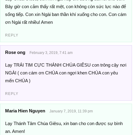
Bây giờ con cảm thấy rất mệt, con không còn sức lực nào để
sống tiếp. Con xin Ngài ban thần khí xuống cho con. Con cám
ơn Ngài rất nhiều! Amen
REPLY
Rose ong
February 3, 2019, 7:41 am
Lạy TRÁI TIM CỰC THÁNH CHÚA GIÊSU con trông cậy nơi
NGÀI ( con cám ơn CHÚA con ngợi khen CHÚA con yêu
mến CHÚA )
REPLY
Maria Hien Nguyen
January 7, 2019, 11:39 pm
Lạy Thánh Tâm Chúa Giêsu, xin ban cho con được sự bình
an. Amen!