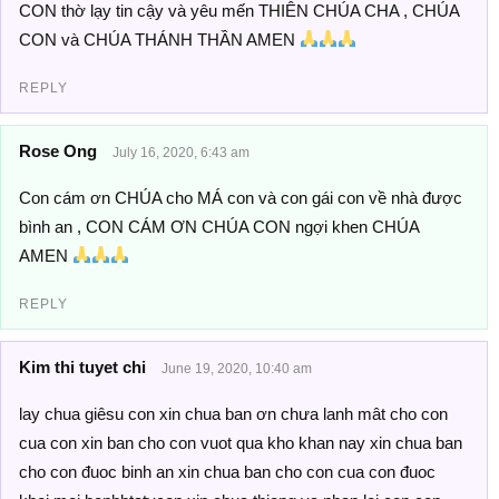
CON thờ lạy tin cậy và yêu mến THIÊN CHÚA CHA , CHÚA
CON và CHÚA THÁNH THẦN AMEN
REPLY
Rose Ong
July 16, 2020, 6:43 am
Con cám ơn CHÚA cho MÁ con và con gái con về nhà được
bình an , CON CÁM ƠN CHÚA CON ngợi khen CHÚA
AMEN
REPLY
Kim thi tuyet chi
June 19, 2020, 10:40 am
lay chua giêsu con xin chua ban ơn chưa lanh mât cho con
cua con xin ban cho con vuot qua kho khan nay xin chua ban
cho con đuoc binh an xin chua ban cho con cua con đuoc