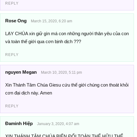
REPLY
Rose Ong
March 15, 2020, 6:20 am
LẠY CHÚA xin giử gìn má con những người thân yêu của con
và toàn thế giới qua cơn bịnh dịch ???
REPLY
nguyen Megan
March 10, 2020, 5:11 pm
Xin Thánh Tâm Chúa Giesu cứu thế giới chúng con thoát khỏi
cơn đại dịch này. Amen
REPLY
Đaminh Hiệp
January 3, 2020, 4:07 am
XIN THÁNH TÂM CHÚA BIẾN ĐỔI TOÀN THỂ HỮU THỂ