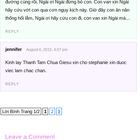
đường cùng rồi. Ngài ơi Ngài đừng bỏ con. Con van xin Ngài
hãy cứu vớt con qua cơn nguy kịch này. Giờ đây con ăn năn
thống hối lắm, Ngài ơi hãy cứu con đi, con van xin Ngài mà…
REPLY
jennifer
August 6, 2015, 4:07 pm
Kinh lay Thanh Tam Chua Giesu xin cho stephanie xin duoc
viec lam chac chan.
REPLY
Lời Bình Trang 1/2
1
2
⟫
Leave a Comment