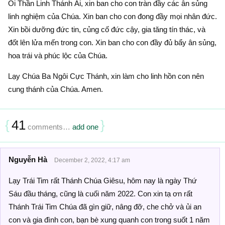
Ôi Thần Linh Thánh Ái, xin ban cho con tràn đầy các ân sủng
linh nghiệm của Chúa. Xin ban cho con đong đầy mọi nhân đức.
Xin bồi dưỡng đức tin, củng cố đức cậy, gia tăng tín thác, và
đốt lên lửa mến trong con. Xin ban cho con đầy đủ bẩy ân sủng,
hoa trái và phúc lộc của Chúa.
Lạy Chúa Ba Ngôi Cực Thánh, xin làm cho linh hồn con nên
cung thánh của Chúa. Amen.
{
41
}
comments…
add one
Nguyễn Hà
December 2, 2022, 4:17 am
Lạy Trái Tim rất Thánh Chúa Giêsu, hôm nay là ngày Thứ
Sáu đầu tháng, cũng là cuối năm 2022. Con xin tạ ơn rất
Thánh Trái Tim Chúa đã gìn giữ, nâng đỡ, che chở và ủi an
con và gia đình con, bạn bè xung quanh con trong suốt 1 năm