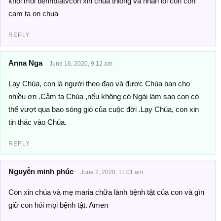
khoi moi benhbtatvcon xin chua thiong va nhan loi con con
cam ta on chua
REPLY
Anna Nga
June 16, 2020, 9:12 am
Lạy Chúa, con là người theo đạo và được Chúa ban cho
nhiều ơn .Cảm tạ Chúa ,nếu không có Ngài làm sao con có
thể vượt qua bao sóng gió của cuộc đời .Lạy Chúa, con xin
tin thác vào Chúa.
REPLY
Nguyễn minh phúc
June 2, 2020, 11:01 am
Con xin chúa và mẹ maria chữa lành bệnh tật của con và gìn
giữ con hỏi mọi bệnh tật. Amen