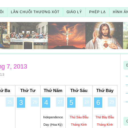
ÔI
LẦN CHUỖI THƯƠNG XÓT
GIÁO LÝ
PHÉP LẠ
HÌNH Ả
ng 7, 2013
13
hứ Ba
Thứ Tư
Thứ Năm
Thứ Sáu
Thứ Bảy
3
4
5
6
25
26
27
28
29
Independence
Thứ Sáu Đầu
Thứ Bảy Đầu
Day (Hoa Kỳ)
Tháng Kính
Tháng Kính