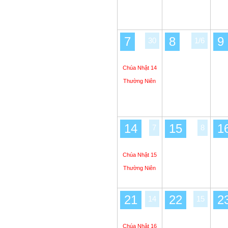
7
8
9
30
1/6
Chúa Nhật 14
Thường Niên
14
15
1
7
8
Chúa Nhật 15
Thường Niên
21
22
2
14
15
Chúa Nhật 16