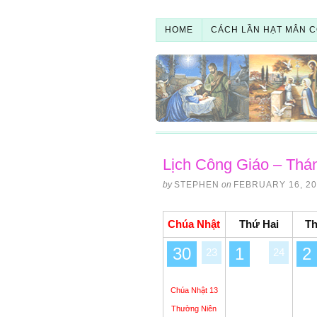
HOME
CÁCH LẦN HẠT MÂN C
Lịch Công Giáo – Thá
by
STEPHEN
on
FEBRUARY 16, 20
Chúa Nhật
Thứ Hai
T
30
1
2
23
24
Chúa Nhật 13
Thường Niên