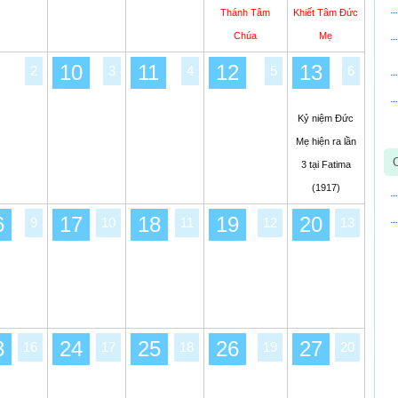
Thánh Tâm
Khiết Tâm Đức
Chúa
Mẹ
10
11
12
13
2
3
4
5
6
Kỷ niệm Đức
Mẹ hiện ra lần
3 tại Fatima
(1917)
6
17
18
19
20
9
10
11
12
13
3
24
25
26
27
16
17
18
19
20