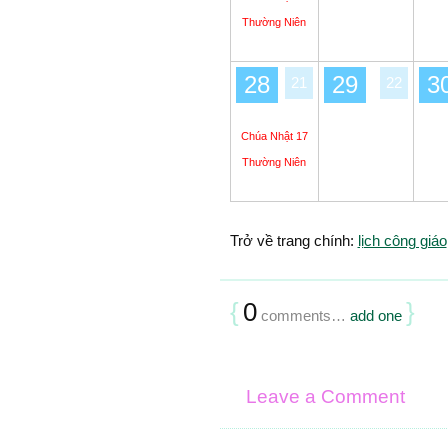
Thường Niên
28
29
3
21
22
Chúa Nhật 17
Thường Niên
Trở về trang chính:
lịch công giáo
{
0
}
comments…
add one
Leave a Comment