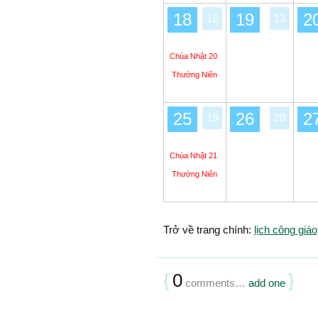
18
19
2
12
13
Chúa Nhật 20
Thường Niên
25
26
2
19
20
Chúa Nhật 21
Thường Niên
Trở về trang chính:
lịch công giáo
{
0
}
comments…
add one