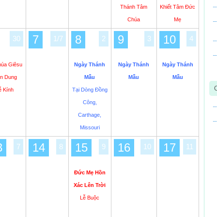
Thánh Tâm
Khiết Tâm Đức
Chúa
Mẹ
7
8
9
10
30
1/7
2
3
4
húa Giêsu
Ngày Thánh
Ngày Thánh
Ngày Thánh
ển Dung
Mẫu
Mẫu
Mẫu
ễ Kính
Tại Dòng Đồng
Công,
Carthage,
Missouri
3
14
15
16
17
7
8
9
10
11
Đức Mẹ Hồn
Xác Lên Trời
Lễ Buộc