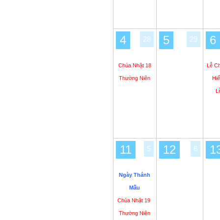
4
5
6
28
29
Chúa Nhật 18
Lễ C
Thường Niên
Hi
L
11
12
1
5
6
Ngày Thánh
Mẫu
Chúa Nhật 19
Thường Niên