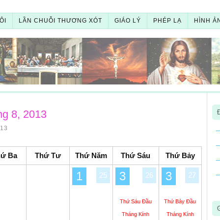
ÔI
LẦN CHUỖI THƯƠNG XÓT
GIÁO LÝ
PHÉP LẠ
HÌNH Ả
ng 8, 2013
13
hứ Ba
Thứ Tư
Thứ Năm
Thứ Sáu
Thứ Bảy
1
3
3
25
26
27
Thứ Sáu Đầu
Thứ Bảy Đầu
Tháng Kính
Tháng Kính