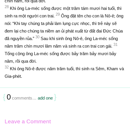
chín năm, rồi qua đời.
28
Khi ông La-méc sống được một trăm tám mươi hai tuổi, thì
29
sinh ra một người con trai.
Ông đặt tên cho con là Nô-ê; ông
nói: “Khi tay chúng ta phải làm lụng cực nhọc, thì trẻ này sẽ
đem lại cho chúng ta niềm an ủi phát xuất từ đất đai Ðức Chúa
30
đã nguyền rủa.”
Sau khi sinh ông Nô-ê, ông La-méc sống
31
năm trăm chín mươi lăm năm và sinh ra con trai con gái.
Tổng cộng ông La-méc sống được bảy trăm bảy mươi bảy
năm, rồi qua đời.
32
Khi ông Nô-ê được năm trăm tuổi, thì sinh ra Sêm, Kham và
Gia-phét.
{
0
}
comments…
add one
Leave a Comment