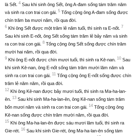
4
là Sết.
Sau khi sinh ông Sết, ông A-đam sống tám trăm năm
5
và sinh ra con trai con gái.
Tổng cộng ông A-đam sống được
chín trăm ba mươi năm, rồi qua đời.
6
7
Khi ông Sết được một trăm lẻ năm tuổi, thì sinh ra E-nốt.
Sau khi sinh E-nốt, ông Sết sống tám trăm lẻ bảy năm và sinh
8
ra con trai con gái.
Tổng cộng ông Sết sống được chín trăm
mười hai năm, rồi qua đời.
9
10
Khi ông E-nốt được chín mươi tuổi, thì sinh ra Kê-nan.
Sau
khi sinh Kê-nan, ông E-nốt sống tám trăm mười lăm năm và
11
sinh ra con trai con gái.
Tổng cộng ông E-nốt sống được chín
trăm lẻ năm năm, rồi qua đời.
12
Khi ông Kê-nan được bảy mươi tuổi, thì sinh ra Ma-ha-lan-
13
ên.
Sau khi sinh Ma-ha-lan-ên, ông Kê-nan sống tám trăm
14
bốn mươi năm và sinh ra con trai con gái.
Tổng cộng ông
Kê-nan sống được chín trăm mười năm, rồi qua đời.
15
Khi ông Ma-ha-lan-ên được sáu mươi lăm tuổi, thì sinh ra
16
Gie-rét.
Sau khi sinh Gie-rét, ông Ma-ha-lan-ên sống tám