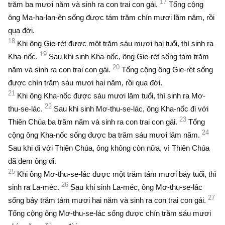
17
trăm ba mươi năm và sinh ra con trai con gái.
Tổng cộng
ông Ma-ha-lan-ên sống được tám trăm chín mươi lăm năm, rồi
qua đời.
18
Khi ông Gie-rét được một trăm sáu mươi hai tuổi, thì sinh ra
19
Kha-nốc.
Sau khi sinh Kha-nốc, ông Gie-rét sống tám trăm
20
năm và sinh ra con trai con gái.
Tổng cộng ông Gie-rét sống
được chín trăm sáu mươi hai năm, rồi qua đời.
21
Khi ông Kha-nốc được sáu mươi lăm tuổi, thì sinh ra Mơ-
22
thu-se-lác.
Sau khi sinh Mơ-thu-se-lác, ông Kha-nốc đi với
23
Thiên Chúa ba trăm năm và sinh ra con trai con gái.
Tổng
24
cộng ông Kha-nốc sống được ba trăm sáu mươi lăm năm.
Sau khi đi với Thiên Chúa, ông không còn nữa, vì Thiên Chúa
đã đem ông đi.
25
Khi ông Mơ-thu-se-lác được một trăm tám mươi bảy tuổi, thì
26
sinh ra La-méc.
Sau khi sinh La-méc, ông Mơ-thu-se-lác
27
sống bảy trăm tám mươi hai năm và sinh ra con trai con gái.
Tổng cộng ông Mơ-thu-se-lác sống được chín trăm sáu mươi