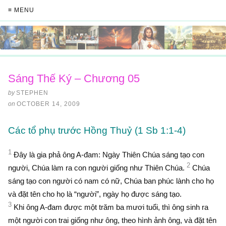
≡ MENU
Sáng Thế Ký – Chương 05
by
STEPHEN
on
OCTOBER 14, 2009
Các tổ phụ trước Hồng Thuỷ (1 Sb 1:1-4)
1
Ðây là gia phả ông A-đam: Ngày Thiên Chúa sáng tạo con
2
người, Chúa làm ra con người giống như Thiên Chúa.
Chúa
sáng tạo con người có nam có nữ, Chúa ban phúc lành cho họ
và đặt tên cho họ là “người”, ngày họ được sáng tạo.
3
Khi ông A-đam được một trăm ba mươi tuổi, thì ông sinh ra
một người con trai giống như ông, theo hình ảnh ông, và đặt tên