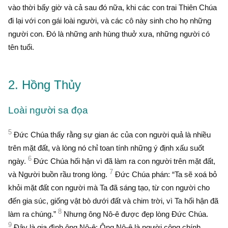
vào thời bấy giờ và cả sau đó nữa, khi các con trai Thiên Chúa
đi lại với con gái loài người, và các cô này sinh cho họ những
người con. Ðó là những anh hùng thuở xưa, những người có
tên tuổi.
2. Hồng Thủy
Loài người sa đọa
5
Ðức Chúa thấy rằng sự gian ác của con người quả là nhiều
trên mặt đất, và lòng nó chỉ toan tính những ý định xấu suốt
6
ngày.
Ðức Chúa hối hận vì đã làm ra con người trên mặt đất,
7
và Người buồn rầu trong lòng.
Ðức Chúa phán: “Ta sẽ xoá bỏ
khỏi mặt đất con người mà Ta đã sáng tạo, từ con người cho
đến gia súc, giống vật bò dưới đất và chim trời, vì Ta hối hận đã
8
làm ra chúng.”
Nhưng ông Nô-ê được đẹp lòng Ðức Chúa.
9
Ðây là gia đình ông Nô-ê: Ông Nô-ê là người công chính,