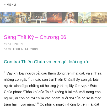
≡ MENU
Sáng Thế Ký – Chương 06
by
STEPHEN
on
OCTOBER 14, 2009
Con trai Thiên Chúa và con gái loài người
1
Vậy khi loài người bắt đầu thêm đông trên mặt đất, và sinh ra
2
những con gái,
thì các con trai Thiên Chúa thấy con gái loài
3
người xinh đẹp; những cô họ ưng ý thì họ lấy làm vợ.
Ðức
Chúa phán: “Thần khí của Ta sẽ không ở lại mãi mãi trong con
người, vì con người chỉ là xác phàm, tuổi đời của nó sẽ là một
4
trăm hai mươi năm.”
Có những người khổng lồ trên mặt đất