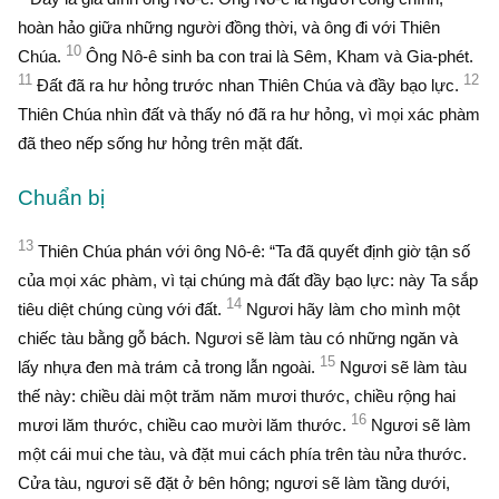
hoàn hảo giữa những người đồng thời, và ông đi với Thiên
10
Chúa.
Ông Nô-ê sinh ba con trai là Sêm, Kham và Gia-phét.
11
12
Ðất đã ra hư hỏng trước nhan Thiên Chúa và đầy bạo lực.
Thiên Chúa nhìn đất và thấy nó đã ra hư hỏng, vì mọi xác phàm
đã theo nếp sống hư hỏng trên mặt đất.
Chuẩn bị
13
Thiên Chúa phán với ông Nô-ê: “Ta đã quyết định giờ tận số
của mọi xác phàm, vì tại chúng mà đất đầy bạo lực: này Ta sắp
14
tiêu diệt chúng cùng với đất.
Ngươi hãy làm cho mình một
chiếc tàu bằng gỗ bách. Ngươi sẽ làm tàu có những ngăn và
15
lấy nhựa đen mà trám cả trong lẫn ngoài.
Ngươi sẽ làm tàu
thế này: chiều dài một trăm năm mươi thước, chiều rộng hai
16
mươi lăm thước, chiều cao mười lăm thước.
Ngươi sẽ làm
một cái mui che tàu, và đặt mui cách phía trên tàu nửa thước.
Cửa tàu, ngươi sẽ đặt ở bên hông; ngươi sẽ làm tầng dưới,