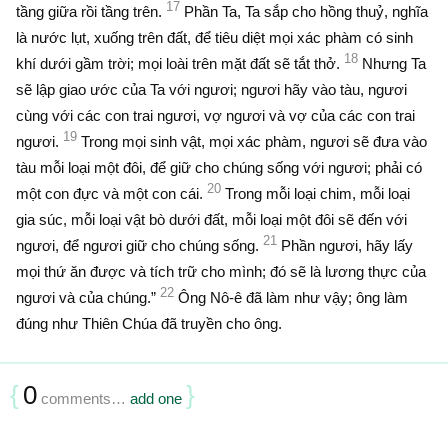
17
tầng giữa rồi tầng trên.
Phần Ta, Ta sắp cho hồng thuỷ, nghĩa
là nước lụt, xuống trên đất, để tiêu diệt mọi xác phàm có sinh
18
khí dưới gầm trời; mọi loài trên mặt đất sẽ tắt thở.
Nhưng Ta
sẽ lập giao ước của Ta với ngươi; ngươi hãy vào tàu, ngươi
cùng với các con trai ngươi, vợ ngươi và vợ của các con trai
19
ngươi.
Trong mọi sinh vật, mọi xác phàm, ngươi sẽ đưa vào
tàu mỗi loại một đôi, để giữ cho chúng sống với ngươi; phải có
20
một con đực và một con cái.
Trong mỗi loại chim, mỗi loại
gia súc, mỗi loại vật bò dưới đất, mỗi loại một đôi sẽ đến với
21
ngươi, để ngươi giữ cho chúng sống.
Phần ngươi, hãy lấy
mọi thứ ăn được và tích trữ cho mình; đó sẽ là lương thực của
22
ngươi và của chúng.”
Ông Nô-ê đã làm như vậy; ông làm
đúng như Thiên Chúa đã truyền cho ông.
{
0
}
comments…
add one