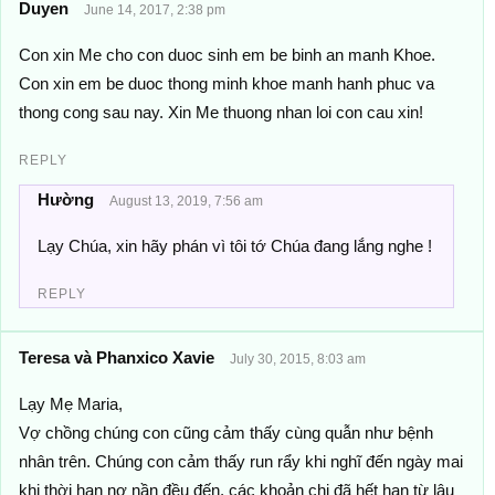
Duyen
June 14, 2017, 2:38 pm
Con xin Me cho con duoc sinh em be binh an manh Khoe.
Con xin em be duoc thong minh khoe manh hanh phuc va
thong cong sau nay. Xin Me thuong nhan loi con cau xin!
REPLY
Hường
August 13, 2019, 7:56 am
Lạy Chúa, xin hãy phán vì tôi tớ Chúa đang lắng nghe !
REPLY
Teresa và Phanxico Xavie
July 30, 2015, 8:03 am
Lạy Mẹ Maria,
Vợ chồng chúng con cũng cảm thấy cùng quẫn như bệnh
nhân trên. Chúng con cảm thấy run rẩy khi nghĩ đến ngày mai
khi thời hạn nợ nần đều đến, các khoản chi đã hết hạn từ lâu