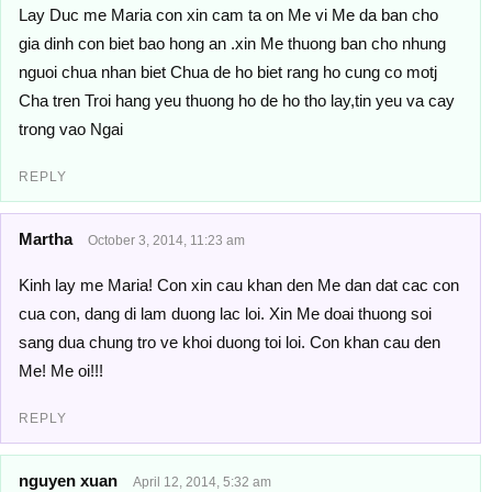
Lay Duc me Maria con xin cam ta on Me vi Me da ban cho
gia dinh con biet bao hong an .xin Me thuong ban cho nhung
nguoi chua nhan biet Chua de ho biet rang ho cung co motj
Cha tren Troi hang yeu thuong ho de ho tho lay,tin yeu va cay
trong vao Ngai
REPLY
Martha
October 3, 2014, 11:23 am
Kinh lay me Maria! Con xin cau khan den Me dan dat cac con
cua con, dang di lam duong lac loi. Xin Me doai thuong soi
sang dua chung tro ve khoi duong toi loi. Con khan cau den
Me! Me oi!!!
REPLY
nguyen xuan
April 12, 2014, 5:32 am