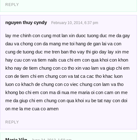
REPLY
nguyen thuy cyndy
February 10, 2014, 6:37 pm
lay me chinh con cung mot lan xin duoc tuong duc me da gay
dau va chong con da mang me toi hang de gan lai va con
cung de tuong duc me tren ban tho vay thi gio day lay xin me
hay cuu con va tiem nails cua chi em con qua khoi con khon
kho nay de tiem chung con co tho xin vao lam va giup chi em
con de tiem chi em chung con va tat ca cac tho khac luon
luon co khach de chung con co viec chung con lam va tho
khong bo chi em con ma di nua me maria oi con cam on me
me da giup chi em chung con qua khoi xu be tat nay con doi
on me la me cua co amen
REPLY
Maria Vân