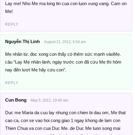
Lay me! Nho Me ma long tin cua con luon vung vang. Cam on
Me!
REPLY
Nguyễn Thị Linh
August 21, 2012, 5:54 am
Mẹ nhân từ. đọc xong con thấy có thêm sức mạnh vàoMẹ.
câu “Lạy Mẹ nhân lành, ngày trước con đã cứu Mẹ thì hôm
nay đến lượt Mẹ hãy cứu con”.
REPLY
Cun Bong
May 5, 2012, 10:40 am
Duc me Maria da cuu lay nhung con chien bi dau om, Me that
cao ca, con se vao hoi cong giao 1 ngay khong de lam con
Thien Chua va con cua Duc Me. de Duc Me luon song mai