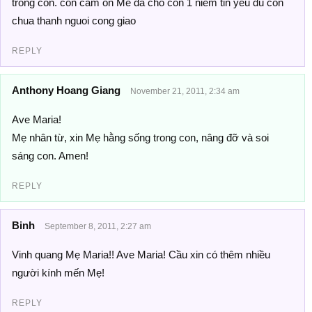
trong con. con cam on Me da cho con 1 niem tin yeu du con
chua thanh nguoi cong giao
REPLY
Anthony Hoang Giang
November 21, 2011, 2:34 am
Ave Maria!
Mẹ nhân từ, xin Mẹ hằng sống trong con, nâng đỡ và soi
sáng con. Amen!
REPLY
Binh
September 8, 2011, 2:27 am
Vinh quang Mẹ Maria!! Ave Maria! Cầu xin có thêm nhiều
người kính mến Mẹ!
REPLY