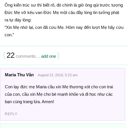
Ông kiến trúc sư thì biết rõ, đó chính là giờ ông qùi trước tượng
Ðức Mẹ vỡ kêu van Ðức Mẹ một câu đầy lòng tin tưởng phát
ra tự đáy lòng:
“Xin Mẹ nhớ lại, con đã cứu Mẹ. Hôm nay đến lượt Mẹ hãy cứu
con.”
{
22
}
comments…
add one
Maria Thu Vân
August 22, 2018, 5:23 am
Con lạy đức mẹ Maria cầu xin Mẹ thương xót cho con trai
của con, cầu xin Mẹ cho bé mạnh khỏe và đi học như các
bạn cùng trang lứa. Amen!
REPLY