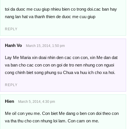
toi da duoc me cuu giup nhieu bien co trong doi.cac ban hay
nang lan hat va thanh thien de duoc me cuu giup
REPLY
Hanh Vo
March 15, 2014, 1:50 pm
Lay Me Maria xin doai nhin den cac con con, xin Me dan dat
va ban cho cac con con on goi de tro nen nhung con nguoi
cong chinh biet song phung su Chua va huu ich cho xa hoi.
REPLY
Hien
March 5, 2014, 4:30 pm
Me oi! con yeu me. Con biet Me dang o ben con doi theo con
va tha thu cho con nhung loi lam. Con cam on me.