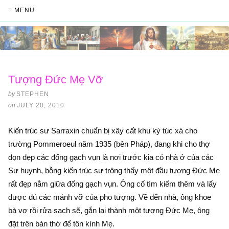
≡ MENU
Tượng Đức Mẹ Vỡ
by
STEPHEN
on
JULY 20, 2010
Kiến trúc sư Sarraxin chuẩn bị xây cất khu ký túc xá cho
trường Pommeroeul năm 1935 (bên Pháp), đang khi cho thợ
dọn dẹp các đống gạch vụn là nơi trước kia có nhà ở của các
Sư huynh, bỗng kiến trúc sư trông thấy một đầu tượng Ðức Mẹ
rất đẹp nằm giữa đống gạch vụn. Ông cố tìm kiếm thêm và lấy
được đủ các mảnh vỡ của pho tượng. Về đến nhà, ông khoe
bà vợ rồi rửa sạch sẽ, gắn lại thành một tượng Ðức Mẹ, ông
đặt trên bàn thờ để tôn kính Mẹ.