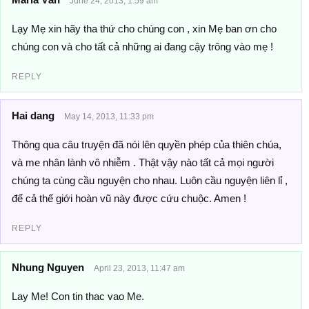
June 24, 2013, 1:59 am
Lạy Mẹ xin hãy tha thứ cho chúng con , xin Mẹ ban ơn cho
chúng con và cho tất cả những ai đang cậy trông vào mẹ !
REPLY
Hai dang
May 14, 2013, 11:33 pm
Thông qua câu truyện đã nói lên quyền phép của thiên chúa,
và me nhân lành vô nhiễm . Thật vậy nào tất cả mọi người
chúng ta cùng cầu nguyện cho nhau. Luôn cầu nguyện liên lỉ ,
để cả thế giới hoàn vũ này được cứu chuộc. Amen !
REPLY
Nhung Nguyen
April 23, 2013, 11:47 am
Lay Me! Con tin thac vao Me.