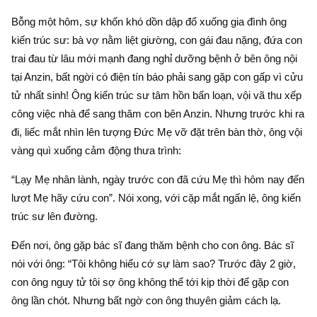
Bỗng một hôm, sự khốn khó dồn dập đổ xuống gia đình ông
kiến trúc sư: bà vợ nằm liệt giường, con gái đau nặng, đứa con
trai đau từ lâu mới mạnh đang nghỉ dưỡng bệnh ở bên ông nội
tại Anzin, bất ngời có điện tín báo phải sang gặp con gấp vì cửu
tử nhất sinh! Ông kiến trúc sư tâm hồn bấn loạn, vội vã thu xếp
công việc nhà để sang thăm con bên Anzin. Nhưng trước khi ra
đi, liếc mắt nhìn lên tượng Ðức Mẹ vỡ đặt trên bàn thờ, ông vội
vàng quì xuống cảm động thưa trình:
“Lạy Mẹ nhân lành, ngày trước con đã cứu Mẹ thì hôm nay đến
lượt Mẹ hãy cứu con”. Nói xong, với cặp mắt ngấn lệ, ông kiến
trúc sư lên đường.
Ðến nơi, ông gặp bác sĩ đang thăm bệnh cho con ông. Bác sĩ
nói với ông: “Tôi không hiểu cớ sự làm sao? Trước đây 2 giờ,
con ông nguy tử tôi sợ ông không thể tới kịp thời để gặp con
ông lần chót. Nhưng bất ngờ con ông thuyên giảm cách lạ.