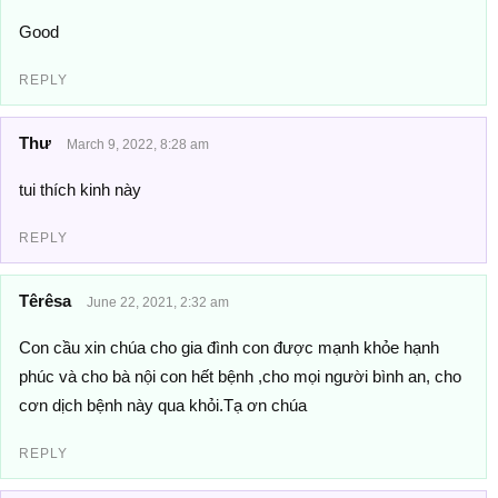
Good
REPLY
Thư
March 9, 2022, 8:28 am
tui thích kinh này
REPLY
Têrêsa
June 22, 2021, 2:32 am
Con cầu xin chúa cho gia đình con được mạnh khỏe hạnh
phúc và cho bà nội con hết bệnh ,cho mọi người bình an, cho
cơn dịch bệnh này qua khỏi.Tạ ơn chúa
REPLY