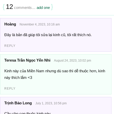
{
12
}
comments…
add one
Hoàng
November 4, 2023, 10:16 am
Đây là bản đã giúp tôi sửa lại kinh cũ, tôi rất thích nó.
REPLY
Teresa Trần Ngọc Yến Nhi
August 24, 2023, 10:02 pm
Kinh này của Miền Nam nhưng dù sao thì dễ thuộc hơn, kinh
này thích lắm <3
REPLY
Trịnh Bảo Long
July 1, 2023, 10:56 pm
Cầu cho con thuộc kinh này