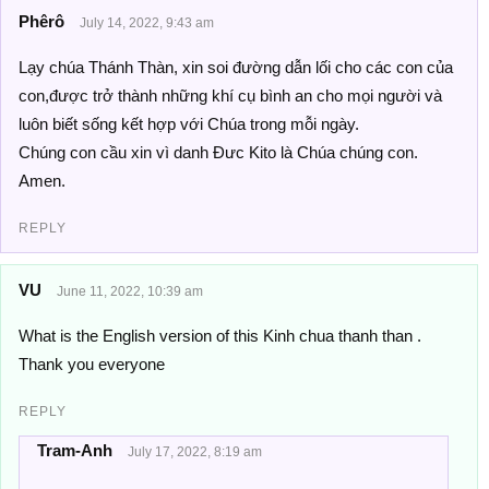
Phêrô
July 14, 2022, 9:43 am
Lạy chúa Thánh Thàn, xin soi đường dẫn lối cho các con của
con,được trở thành những khí cụ bình an cho mọi người và
luôn biết sống kết hợp với Chúa trong mỗi ngày.
Chúng con cầu xin vì danh Đưc Kito là Chúa chúng con.
Amen.
REPLY
VU
June 11, 2022, 10:39 am
What is the English version of this Kinh chua thanh than .
Thank you everyone
REPLY
Tram-Anh
July 17, 2022, 8:19 am