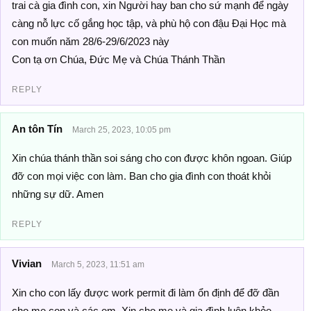
trai cà gia đình con, xin Người hay ban cho sứ mạnh để ngày
càng nỗ lực cố gắng học tập, và phù hộ con đậu Đại Học mà
con muốn năm 28/6-29/6/2023 này
Con tạ ơn Chúa, Đức Mẹ và Chúa Thánh Thần
REPLY
An tôn Tín
March 25, 2023, 10:05 pm
Xin chúa thánh thần soi sáng cho con được khôn ngoan. Giúp
đỡ con mọi việc con làm. Ban cho gia đình con thoát khỏi
những sự dữ. Amen
REPLY
Vivian
March 5, 2023, 11:51 am
Xin cho con lấy được work permit đi làm ổn định để đỡ đần
cho mẹ con và các em. Xin cho mẹ và gia đình luôn khỏe