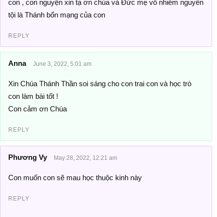
con , con nguyện xin tạ ơn chúa và Đức mẹ vô nhiễm nguyên
tội là Thánh bổn mạng của con
REPLY
Anna
June 3, 2022, 5:01 am
Xin Chúa Thánh Thần soi sáng cho con trai con và học trò
con làm bài tốt !
Con cảm ơn Chúa
REPLY
Phương Vy
May 28, 2022, 12:21 am
Con muốn con sẽ mau học thuộc kinh này
REPLY