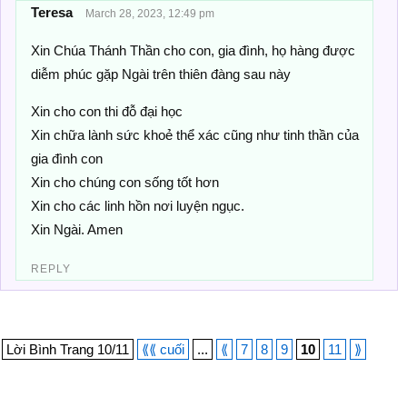
Teresa
March 28, 2023, 12:49 pm
Xin Chúa Thánh Thần cho con, gia đình, họ hàng được
diễm phúc gặp Ngài trên thiên đàng sau này
Xin cho con thi đỗ đại học
Xin chữa lành sức khoẻ thể xác cũng như tinh thần của
gia đình con
Xin cho chúng con sống tốt hơn
Xin cho các linh hồn nơi luyện ngục.
Xin Ngài. Amen
REPLY
Lời Bình Trang 10/11
⟪⟪ cuối
...
⟪
7
8
9
10
11
⟫