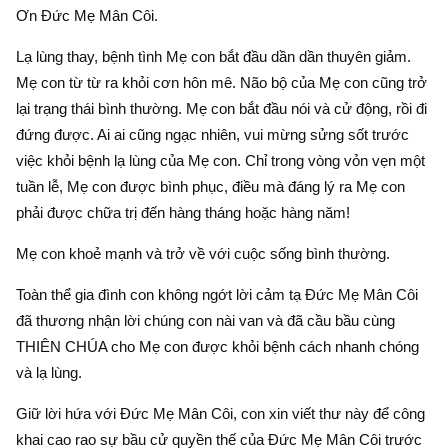
Ơn Đức Mẹ Mân Côi.
Lạ lùng thay, bệnh tình Mẹ con bắt đầu dần dần thuyên giảm.
Mẹ con từ từ ra khỏi cơn hôn mê. Não bộ của Mẹ con cũng trở
lại trạng thái bình thường. Mẹ con bắt đầu nói và cử động, rồi đi
đứng được. Ai ai cũng ngạc nhiên, vui mừng sửng sốt trước
việc khỏi bệnh lạ lùng của Mẹ con. Chỉ trong vòng vỏn vẹn một
tuần lễ, Mẹ con được bình phục, điều mà đáng lý ra Mẹ con
phải được chữa trị đến hàng tháng hoặc hàng năm!
Mẹ con khoẻ mạnh và trở về với cuộc sống bình thường.
Toàn thể gia đình con không ngớt lời cảm tạ Đức Mẹ Mân Côi
đã thương nhận lời chúng con nài van và đã cầu bầu cùng
THIÊN CHÚA cho Mẹ con được khỏi bệnh cách nhanh chóng
và lạ lùng.
Giữ lời hứa với Đức Mẹ Mân Côi, con xin viết thư này để công
khai cao rao sự bầu cử quyền thế của Đức Mẹ Mân Côi trước