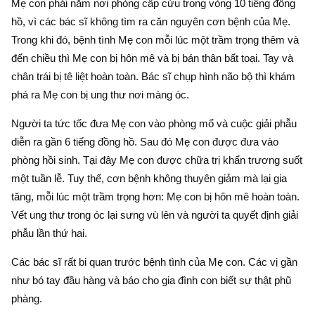
Mẹ con phải nằm nơi phòng cấp cứu trong vòng 10 tiếng đồng
hồ, vì các bác sĩ không tìm ra căn nguyên cơn bệnh của Mẹ.
Trong khi đó, bệnh tình Mẹ con mỗi lúc một trầm trọng thêm và
đến chiều thì Mẹ con bị hôn mê và bị bán thân bất toại. Tay và
chân trái bị tê liệt hoàn toàn. Bác sĩ chụp hình não bộ thì khám
phá ra Mẹ con bị ung thư nơi màng óc.
Người ta tức tốc đưa Mẹ con vào phòng mổ và cuộc giải phẫu
diễn ra gần 6 tiếng đồng hồ. Sau đó Mẹ con được đưa vào
phòng hồi sinh. Tại đây Mẹ con được chữa trị khẩn trương suốt
một tuần lễ. Tuy thế, cơn bệnh không thuyên giảm mà lại gia
tăng, mỗi lúc một trầm trọng hơn: Mẹ con bị hôn mê hoàn toàn.
Vết ung thư trong óc lại sưng vù lên và người ta quyết định giải
phẫu lần thứ hai.
Các bác sĩ rất bi quan trước bệnh tình của Mẹ con. Các vị gần
như bó tay đầu hàng và báo cho gia đình con biết sự thật phũ
phàng.