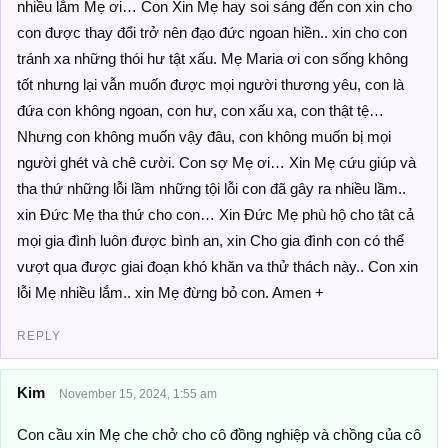
nhiều lắm Mẹ ơi… Con Xin Mẹ hay soi sáng đến con xin cho
con được thay đổi trở nên đạo đức ngoan hiền.. xin cho con
tránh xa những thói hư tật xấu. Mẹ Maria ơi con sống không
tốt nhưng lại vẫn muốn được mọi người thương yêu, con là
đứa con không ngoan, con hư, con xấu xa, con thật tệ…
Nhưng con không muốn vậy đâu, con không muốn bị mọi
người ghét và chê cười. Con sợ Mẹ ơi… Xin Mẹ cứu giúp và
tha thứ những lỗi lầm những tội lỗi con đã gây ra nhiều lầm..
xin Đức Mẹ tha thứ cho con… Xin Đức Mẹ phù hộ cho tât cả
mọi gia đình luôn được bình an, xin Cho gia đình con có thể
vượt qua được giai đoạn khó khăn va thử thách này.. Con xin
lỗi Mẹ nhiều lắm.. xin Mẹ đừng bỏ con. Amen +
REPLY
Kim
November 15, 2024, 1:55 am
Con cầu xin Mẹ che chở cho cô đồng nghiệp và chồng của cô