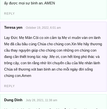
ấy được mọi sự bình an. AMEN
REPLY
Teresa yen
October 19, 2022, 6:01 am
Lạy Đức Mẹ Mân Côi co xin cảm tạ Mẹ vì muôn vàn ơn lành
Mẹ đã cầu bầu cùng Chúa cho chúng con.Xin Mẹ hãy thương
cầu thay nguyện giúp cho chúng con những ơn chúng con
đang cần thiết trong lúc này .Mẹ ơi, con hết lòng phó thác và
trông cậy, con tin rằng nhờ lời chuyển cầu của Mẹ nhân lành
Chúa sẽ thương xót ban bình an cho mỗi ngày đời sống
chúng con.Amen
REPLY
Dung Dinh
July 28, 2021, 11:38 am