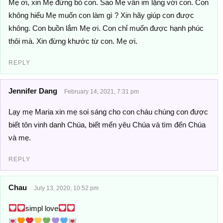
Mẹ ơi, xin Mẹ đừng bỏ con. Sao Mẹ vẫn im lặng với con. Con
không hiểu Mẹ muốn con làm gì ? Xin hãy giúp con được
không. Con buồn lắm Mẹ ơi. Con chỉ muốn được hạnh phúc
thôi mà. Xin đừng khước từ con. Mẹ ơi.
REPLY
Jennifer Dang
February 14, 2021, 7:31 pm
Lạy mẹ Maria xin mẹ soi sáng cho con cháu chúng con được
biết tôn vinh danh Chúa, biết mến yêu Chúa và tìm đến Chúa
và mẹ.
REPLY
Chau
July 13, 2020, 10:52 pm
simpl love