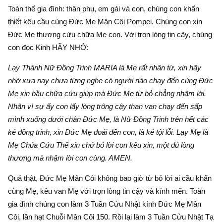
Toàn thể gia đình: thân phụ, em gái và con, chúng con khẩn
thiết kêu cầu cùng Đức Mẹ Mân Côi Pompei. Chúng con xin
Đức Mẹ thương cứu chữa Mẹ con. Với trọn lòng tin cậy, chúng
con đọc Kinh HÃY NHỚ:
Lạy Thánh Nữ Đồng Trinh MARIA là Mẹ rất nhân từ, xin hãy
nhớ xưa nay chưa từng nghe có người nào chạy đến cùng Đức
Mẹ xin bầu chữa cứu giúp mà Đức Mẹ từ bỏ chẳng nhậm lời.
Nhân vì sự ấy con lấy lòng trông cậy than van chạy đến sấp
mình xuống dưới chân Đức Mẹ, là Nữ Đồng Trinh trên hết các
kẻ đồng trinh, xin Đức Mẹ đoái đến con, là kẻ tội lỗi. Lạy Mẹ là
Mẹ Chúa Cứu Thế xin chớ bỏ lời con kêu xin, một dủ lòng
thương mà nhậm lời con cùng. AMEN.
Quả thật, Đức Mẹ Mân Côi không bao giờ từ bỏ lời ai cầu khẩn
cùng Mẹ, kêu van Mẹ với trọn lòng tin cậy và kính mến. Toàn
gia đình chúng con làm 3 Tuần Cửu Nhật kính Đức Mẹ Mân
Côi, lần hạt Chuỗi Mân Côi 150. Rồi lại làm 3 Tuần Cửu Nhật Tạ