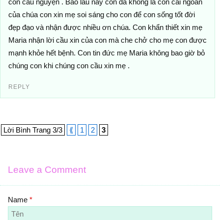
con cầu nguyện . Bao lâu nay con đã không là con cái ngoan
của chúa con xin mẹ soi sáng cho con để con sống tốt đời
đẹp đạo và nhận được nhiều ơn chúa. Con khẩn thiết xin mẹ
Maria nhận lời cầu xin của con mà che chở cho mẹ con được
mạnh khỏe hết bệnh. Con tin đức mẹ Maria không bao giờ bỏ
chúng con khi chúng con cầu xin mẹ .
REPLY
Lời Bình Trang 3/3
⟪
1
2
3
Leave a Comment
Name
*