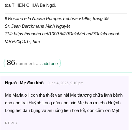
tòa THIÊN CHÚA Ba Ngôi.
Il Rosario e la Nuova Pompei, Febbraio/1995, trang 39
Sr. Jean Berchmans Minh Nguyệt
114: https://xuanha.net/1000-%20OnlaMeban/9Onlakhapnoi-
MB%20(101-).htm
{
86
}
comments…
add one
Người Mẹ đau khổ
June 4, 2025, 9:10 pm
Mẹ Maria ơi! con tha thiết van nài Mẹ thương chữa lành bệnh
cho con trai Huỳnh Long của con, xin Mẹ ban ơn cho Huỳnh
Long hết đau bụng và ăn uống tiêu hóa tốt, con cảm ơn Mẹ!
REPLY