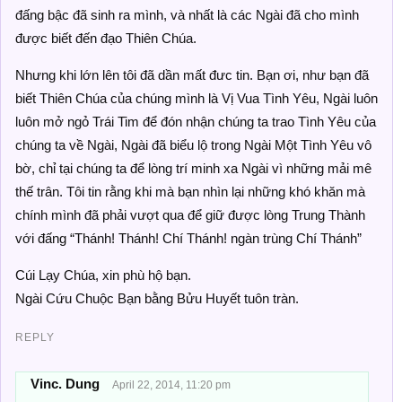
đấng bậc đã sinh ra mình, và nhất là các Ngài đã cho mình
được biết đến đạo Thiên Chúa.
Nhưng khi lớn lên tôi đã dần mất đưc tin. Bạn ơi, như bạn đã
biết Thiên Chúa của chúng mình là Vị Vua Tình Yêu, Ngài luôn
luôn mở ngỏ Trái Tim để đón nhận chúng ta trao Tình Yêu của
chúng ta về Ngài, Ngài đã biểu lộ trong Ngài Một Tình Yêu vô
bờ, chỉ tại chúng ta để lòng trí minh xa Ngài vì những mải mê
thế trân. Tôi tin rằng khi mà bạn nhìn lại những khó khăn mà
chính mình đã phải vượt qua để giữ được lòng Trung Thành
với đấng “Thánh! Thánh! Chí Thánh! ngàn trùng Chí Thánh”
Cúi Lạy Chúa, xin phù hộ bạn.
Ngài Cứu Chuộc Bạn bằng Bửu Huyết tuôn tràn.
REPLY
Vinc. Dung
April 22, 2014, 11:20 pm