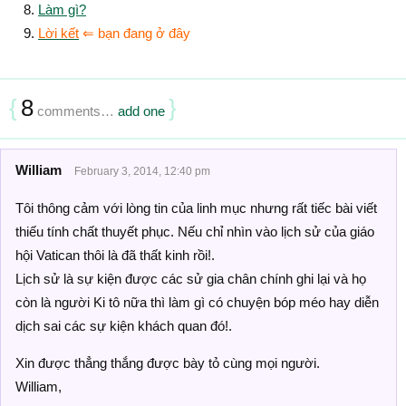
Làm gì?
Lời kết
⇐ bạn đang ở đây
{
8
}
comments…
add one
William
February 3, 2014, 12:40 pm
Tôi thông cảm với lòng tin của linh mục nhưng rất tiếc bài viết
thiếu tính chất thuyết phục. Nếu chỉ nhìn vào lịch sử của giáo
hội Vatican thôi là đã thất kinh rồi!.
Lịch sử là sự kiện được các sử gia chân chính ghi lại và họ
còn là người Ki tô nữa thì làm gì có chuyện bóp méo hay diễn
dịch sai các sự kiện khách quan đó!.
Xin được thẳng thắng được bày tỏ cùng mọi người.
William,