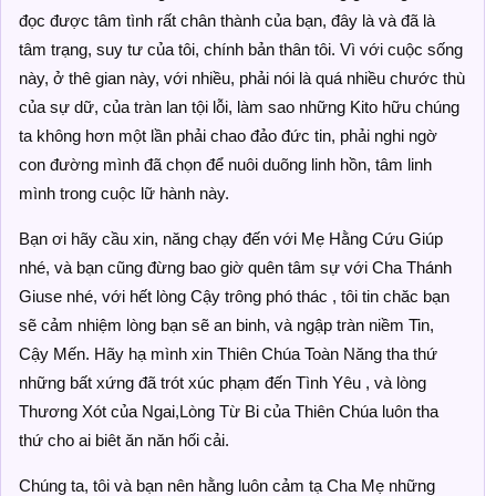
đọc được tâm tình rất chân thành của bạn, đây là và đã là
tâm trạng, suy tư của tôi, chính bản thân tôi. Vì với cuộc sống
này, ở thê gian này, với nhiều, phải nói là quá nhiều chước thù
của sự dữ, của tràn lan tội lỗi, làm sao những Kito hữu chúng
ta không hơn một lần phải chao đảo đức tin, phải nghi ngờ
con đường mình đã chọn để nuôi duõng linh hồn, tâm linh
mình trong cuộc lữ hành này.
Bạn ơi hãy cầu xin, năng chạy đến với Mẹ Hằng Cứu Giúp
nhé, và bạn cũng đừng bao giờ quên tâm sự với Cha Thánh
Giuse nhé, với hết lòng Cậy trông phó thác , tôi tin chăc bạn
sẽ cảm nhiệm lòng bạn sẽ an binh, và ngập tràn niềm Tin,
Cậy Mến. Hãy hạ mình xin Thiên Chúa Toàn Năng tha thứ
những bất xứng đã trót xúc phạm đến Tình Yêu , và lòng
Thương Xót của Ngai,Lòng Từ Bi của Thiên Chúa luôn tha
thứ cho ai biêt ăn năn hối cải.
Chúng ta, tôi và bạn nên hằng luôn cảm tạ Cha Mẹ những