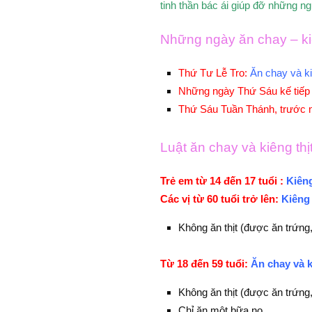
tinh thần bác ái giúp đỡ những n
Những ngày ăn chay – kiê
Thứ Tư Lễ Tro:
Ăn chay và ki
Những ngày Thứ Sáu kế tiếp (
Thứ Sáu Tuần Thánh, trước 
Luật ăn chay và kiêng thịt
Trẻ em từ 14 đến 17 tuổi :
Kiêng
Các vị từ 60 tuổi trở lên:
Kiêng 
Không ăn thịt (được ăn trứng,
Từ 18 đến 59 tuổi:
Ăn chay và k
Không ăn thịt (được ăn trứng,
Chỉ ăn một bữa no