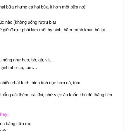
 hai bữa nhưng cả hai bữa ít hơn một bữa no)
lúc nào (không uống rượu bia)
hể giữ được phải làm một hy sinh, hãm mình khác bù lại.
áu nóng như heo, bò, gà, vịt…
 lạnh như cá, tôm…
 nhiều chất kích thích tình dục hơn cá, tôm.
 thắng cái thèm, cái đói, nhờ việc ăn khắc khổ để thăng tiến
hay:
 con bằng sữa mẹ