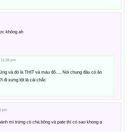
ược không ah
, 11:36 pm
trứng và đó là THỊT và máu đỏ…. Nói chung đâu có ăn
i đi xưng tột là cái chắc
10 pm
nh mì trứng có chà bông và pate thì có sao khong ạ