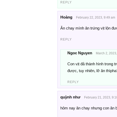
REPLY
Hoàng
February 22, 2023, 9:49 am
Ăn chay mình ăn trứng vịt lộn đ
REPLY
Ngoc Nguyen
March 2, 2023
Con vịt đả thành hình trong 
được, tuy nhiên, lỡ ăn thìpha?
REPLY
quỳnh như
February 21, 2023, 9:
hôm nay ăn chay nhưng con ăn bá