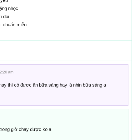
 yếu
nặng nhọc
 đói
 chuẩn miễn
12:20 am
hay thì có được ăn bữa sáng hay là nhịn bữa sáng ạ
trong giờ chay được ko ạ