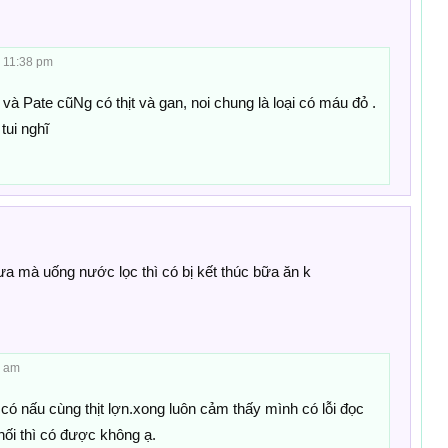
, 11:38 pm
 và Pate cũNg có thịt và gan, noi chung là loại có máu đỏ .
tui nghĩ
a mà uống nước lọc thì có bị kết thúc bữa ăn k
6 am
có nấu cùng thịt lợn.xong luôn cảm thấy mình có lỗi đọc
hối thì có được không ạ.