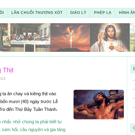
ÔI
LẦN CHUỖI THƯƠNG XÓT
GIÁO LÝ
PHÉP LẠ
HÌNH Ả
 Thịt
013
ta ăn chay và kiêng thịt vào
 bốn mươi (40) ngày trước Lễ
 Tro đến Thứ Bảy Tuần Thánh.
 nhắc nhở chúng ta phải biết tự
sám hối, cầu nguyện và gia tăng