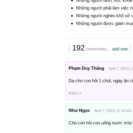
Những người bịnh, sức khỏe
Những người phải làm việc 
Những người nghèo khổ sở vì
Những người được giám mục
{
192
}
comments…
add one
Phạm Duy Thắng
April 7, 2023, 
Dạ cho con hỏi 1 chút, ngày ăn c
REPLY
Như Ngọc
April 7, 2023, 12:10 am
Cho con hỏi con uống nước mía 